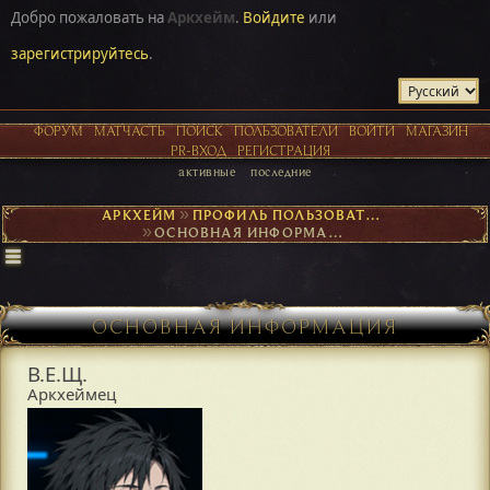
Добро пожаловать на
Аркхейм
.
Войдите
или
зарегистрируйтесь
.
ФОРУМ
МАТЧАСТЬ
ПОИСК
ПОЛЬЗОВАТЕЛИ
ВОЙТИ
МАГАЗИН
PR-ВХОД
РЕГИСТРАЦИЯ
активные
последние
АРКХЕЙМ
►
ПРОФИЛЬ ПОЛЬЗОВАТЕЛЯ В.Е.Щ.
►
ОСНОВНАЯ ИНФОРМАЦИЯ
ОСНОВНАЯ ИНФОРМАЦИЯ
В.Е.Щ.
Аркхеймец