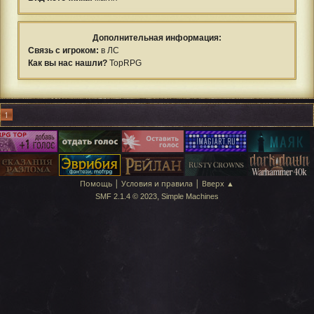
Дополнительная информация:
Связь с игроком:
в ЛС
Как вы нас нашли?
TopRPG
1
|
|
Помощь
Условия и правила
Вверх ▲
,
SMF 2.1.4 © 2023
Simple Machines