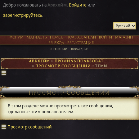
Добро пожаловать на
Аркхейм
.
Войдите
или
зарегистрируйтесь
.
ФОРУМ
МАТЧАСТЬ
ПОИСК
ПОЛЬЗОВАТЕЛИ
ВОЙТИ
МАГАЗИН
PR-ВХОД
РЕГИСТРАЦИЯ
активные
последние
АРКХЕЙМ
►
ПРОФИЛЬ ПОЛЬЗОВАТЕЛЯ СИРИН
►
ПРОСМОТР СООБЩЕНИЙ
►
ТЕМЫ
ПРОСМОТР СООБЩЕНИЙ
В этом разделе можно просмотреть все сообщения,
сделанные этим пользователем.
Просмотр сообщений