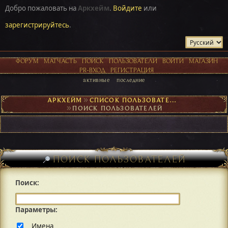
Добро пожаловать на
Аркхейм
.
Войдите
или
зарегистрируйтесь
.
ФОРУМ
МАТЧАСТЬ
ПОИСК
ПОЛЬЗОВАТЕЛИ
ВОЙТИ
МАГАЗИН
PR-ВХОД
РЕГИСТРАЦИЯ
активные
последние
АРКХЕЙМ
►
СПИСОК ПОЛЬЗОВАТЕЛЕЙ
►
ПОИСК ПОЛЬЗОВАТЕЛЕЙ
ПОИСК ПОЛЬЗОВАТЕЛЕЙ
Поиск:
Параметры:
Имена