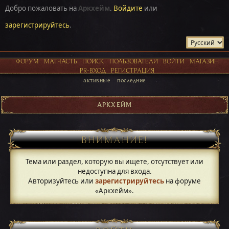
Добро пожаловать на
Аркхейм
.
Войдите
или
зарегистрируйтесь
.
ФОРУМ
МАТЧАСТЬ
ПОИСК
ПОЛЬЗОВАТЕЛИ
ВОЙТИ
МАГАЗИН
PR-ВХОД
РЕГИСТРАЦИЯ
активные
последние
АРКХЕЙМ
ВНИМАНИЕ!
Тема или раздел, которую вы ищете, отсутствует или
недоступна для входа.
Авторизуйтесь или
зарегистрируйтесь
на форуме
«Аркхейм».