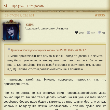
+2
Профиль
Цитировать
#1935
22-07-2025, 02:25:31
КИРА
Арданатей, центурион Легиона
3087
169
735
Цитата: Интересующийся гость от 22-07-2025, 02:08:17
У меня практически нет опыта в ФРПГ! Когда-то давно я в чём-то
подобном участвовала месяц или два, но там всё было не
настолько серьёзно. Но со своей стороны я могу предложить опыт
в ДНД. Так что что-то в ролевом отыгрыше я понимаю.
я примерно такой же. Ничего, нормально прижился, так что
присоединяйтесь.
Что до концепта, то как минимум один персонаж-артефактор даже
сейчас играет, так что таких делать можно. но как уже сказали что-то
серьёзное-боевое надо будет в карточку за кристаллики брать. А всякую
мелочь и безделушки можно использовать и так (но лучше всё же