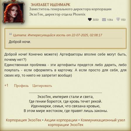
ЭЛИЗАБЕТ ИДЕНМАРК
Заместитель генерального директора корпорации
ЭкзоТек, директор отдела Phoenix
3030
1084
930
Цитата: Интересующийся гость от 22-07-2025, 02:08:17
Доброй ночи.
Доброй ночи! Конечно можете) Артефакторы вполне себе могут быть,
почему нет?)
Единственная проблема - эти артефакты придется либо дарить, либо
покупать - если оформлять в карточку. А если просто для себя, для
своих игр, то никто не запретит вообще)
+1
Профиль
Цитировать
ЭкзоТек, империя стали и света,
Где гении борются, где кровь течет рекой.
Иденмарки, семья, что связана кровью,
В этом мире жестоком, где правят лишь законы.
Корпорация ЭкзоТек
•
Акции корпорации
•
Коммуникационный узел
корпорации ЭкзоТек