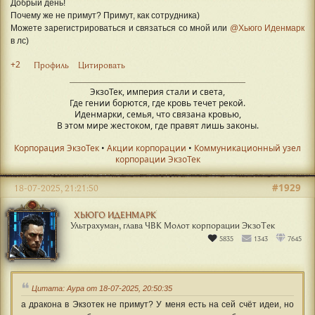
Добрый день!
Почему же не примут? Примут, как сотрудника)
Можете зарегистрироваться и связаться со мной или
@Хьюго Иденмарк
в лс)
+2
Профиль
Цитировать
ЭкзоТек, империя стали и света,
Где гении борются, где кровь течет рекой.
Иденмарки, семья, что связана кровью,
В этом мире жестоком, где правят лишь законы.
Корпорация ЭкзоТек
•
Акции корпорации
•
Коммуникационный узел
корпорации ЭкзоТек
#1929
18-07-2025, 21:21:50
ХЬЮГО ИДЕНМАРК
Ультрахуман, глава ЧВК Молот корпорации ЭкзоТек
5835
1343
7645
Цитата: Аура от 18-07-2025, 20:50:35
а дракона в Экзотек не примут? У меня есть на сей счёт идеи, но