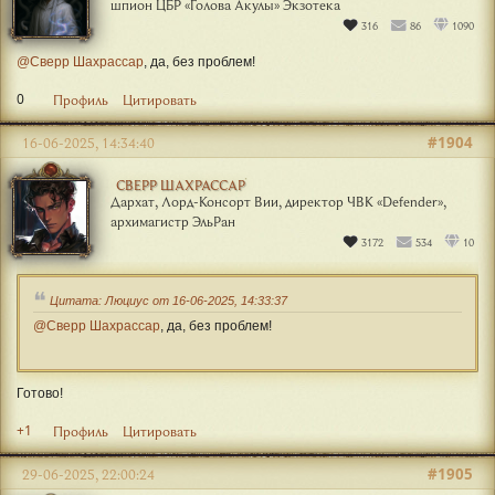
шпион ЦБР «Голова Акулы» Экзотека
316
86
1090
@Сверр Шахрассар
, да, без проблем!
0
Профиль
Цитировать
#1904
16-06-2025, 14:34:40
СВЕРР ШАХРАССАР
Дархат, Лорд-Консорт Вии, директор ЧВК «Defender»,
архимагистр ЭльРан
3172
534
10
Цитата: Люциус от 16-06-2025, 14:33:37
@Сверр Шахрассар
, да, без проблем!
Готово!
+1
Профиль
Цитировать
#1905
29-06-2025, 22:00:24