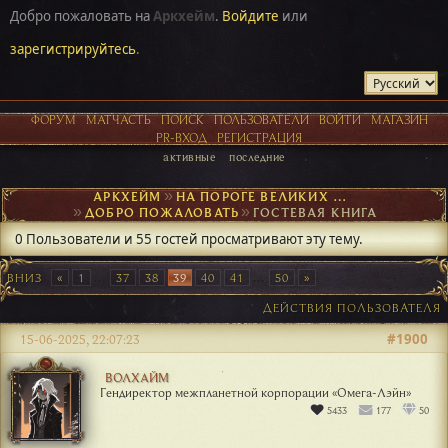
Добро пожаловать на
Аркхейм
.
Войдите
или
зарегистрируйтесь
.
ФОРУМ
МАТЧАСТЬ
ПОИСК
ПОЛЬЗОВАТЕЛИ
ВОЙТИ
МАГАЗИН
PR-ВХОД
РЕГИСТРАЦИЯ
активные
последние
АРКХЕЙМ
►
НА ПОРОГЕ ВЕЛИКИХ ОТКРЫТИЙ
►
ДОБРО ПОЖАЛОВАТЬ
►
ГОСТЕВАЯ КНИГА
0 Пользователи и 55 гостей просматривают эту тему.
ВНИЗ
1
...
37
38
39
40
41
...
50
ДЕЙСТВИЯ ПОЛЬЗОВАТЕЛЯ
#1900
15-06-2025, 22:07:23
ВОЛХАЙМ
Гендиректор межпланетной корпорации «Омега-Лэйн»
5433
177
50