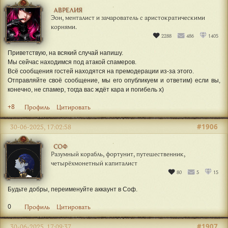
АВРЕЛИЯ
Эон, менталист и зачарователь с аристократическими
корнями.
2288
486
1405
Приветствую, на всякий случай напишу.
Мы сейчас находимся под атакой спамеров.
Всё сообщения гостей находятся на премодерации из-за этого.
Отправляйте своё сообщение, мы его опубликуем и ответим) если вы,
конечно, не спамер, тогда вас ждёт кара и погибель х)
+8
Профиль
Цитировать
#1906
30-06-2025, 17:02:58
СОФ
Разумный корабль, фортунит, путешественник,
четырёхмонетный капиталист
80
5
15
Будьте добры, переименуйте аккаунт в Соф.
0
Профиль
Цитировать
#1907
30-06-2025, 17:09:37