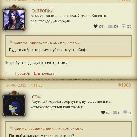
ЭНТРОПИЙ
Демиург хаоса, основатель Ордена Хаоса на
планетоиде Дискордия
4561
858
930
Цитата: Тарраск от 30-06-2025, 17:02:58
Будьте добры, переименуйте аккаунт в Соф.
Потребуется доступ к почте, готовы?
0
Профиль
Цитировать
#1908
30-06-2025, 17:11:27
СОФ
Разумный корабль, фортунит, путешественник,
четырёхмонетный капиталист
80
5
15
Цитата: Энтропий от 30-06-2025, 17:09:37
Потребуется доступ к почте, готовы?