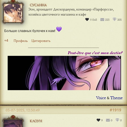
СУСАННА
Эон, архиадепт Дискордиума, командир «Парфорсса»,
хозяйка цветочного магазина и кафе
11543
223
205
Больше славных булочек к нам!
+4
Профиль
Цитировать
Peut-être que c'est mon destin?
Voice
Theme
&
#1919
03-07-2025, 12:50:49
9
0
0
КЛОУН