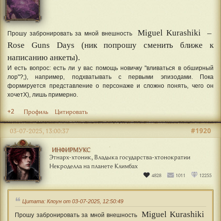
–
Miguel Kurashiki
Прошу забронировать за мной внешность
Rose Guns Days (ник попрошу сменить ближе к
написанию анкеты).
И есть вопрос: есть ли у вас помощь новичку "вливаться в обширный
лор"?;), например, подхватывать с первыми эпизодами. Пока
формируется представление о персонаже и сложно понять, чего он
хочетХ), лишь примерно.
+2
Профиль
Цитировать
#1920
03-07-2025, 13:00:37
ИНФИРМУКС
Этнарх-хтоник, Владыка государства-хтонократии
Некроделла на планете Климбах
4828
1011
12255
Цитата: Клоун от 03-07-2025, 12:50:49
Miguel Kurashiki
Прошу забронировать за мной внешность