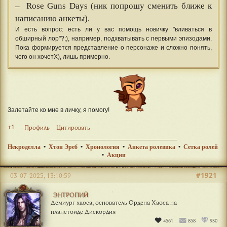
–
Rose Guns Days (ник попрошу сменить ближе к
написанию анкеты).
И есть вопрос: есть ли у вас помощь новичку "вливаться в
обширный лор"?;), например, подхватывать с первыми эпизодами.
Пока формируется представление о персонаже и сложно понять,
чего он хочетХ), лишь примерно.
Залетайте ко мне в личку, я помогу!
+1
Профиль
Цитировать
Некроделла
•
Хтон Эреб
•
Хронология
•
Анкета ролевика
•
Сетка ролей
•
Акции
#1921
03-07-2025, 13:10:59
ЭНТРОПИЙ
Демиург хаоса, основатель Ордена Хаоса на
планетоиде Дискордия
4561
858
930