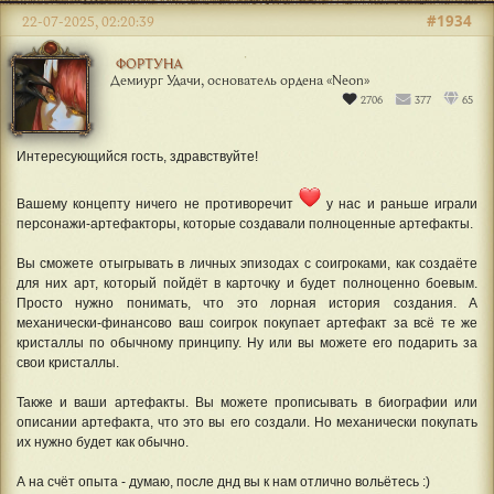
#1934
22-07-2025, 02:20:39
ФОРТУНА
Демиург Удачи, основатель ордена «‎Neon»
2706
377
65
Интересующийся гость, здравствуйте!
Вашему концепту ничего не противоречит
у нас и раньше играли
персонажи-артефакторы, которые создавали полноценные артефакты.
Вы сможете отыгрывать в личных эпизодах с соигроками, как создаёте
для них арт, который пойдёт в карточку и будет полноценно боевым.
Просто нужно понимать, что это лорная история создания. А
механически-финансово ваш соигрок покупает артефакт за всё те же
кристаллы по обычному принципу. Ну или вы можете его подарить за
свои кристаллы.
Также и ваши артефакты. Вы можете прописывать в биографии или
описании артефакта, что это вы его создали. Но механически покупать
их нужно будет как обычно.
А на счёт опыта - думаю, после днд вы к нам отлично вольётесь :)