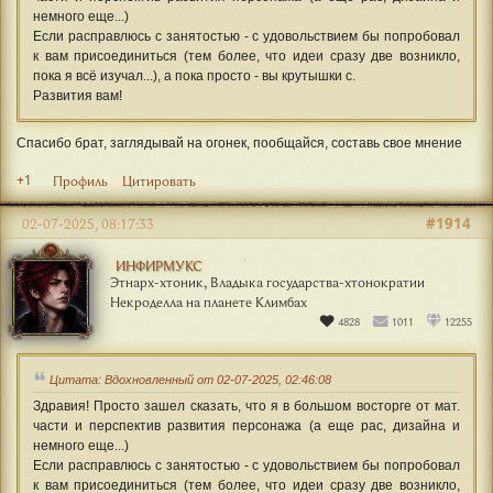
немного еще...)
Если расправлюсь с занятостью - с удовольствием бы попробовал
к вам присоединиться (тем более, что идеи сразу две возникло,
пока я всё изучал...), а пока просто - вы крутышки с.
Развития вам!
Спасибо брат, заглядывай на огонек, пообщайся, составь свое мнение
+1
Профиль
Цитировать
#1914
02-07-2025, 08:17:33
ИНФИРМУКС
Этнарх-хтоник, Владыка государства-хтонократии
Некроделла на планете Климбах
4828
1011
12255
Цитата: Вдохновленный от 02-07-2025, 02:46:08
Здравия! Просто зашел сказать, что я в большом восторге от мат.
части и перспектив развития персонажа (а еще рас, дизайна и
немного еще...)
Если расправлюсь с занятостью - с удовольствием бы попробовал
к вам присоединиться (тем более, что идеи сразу две возникло,