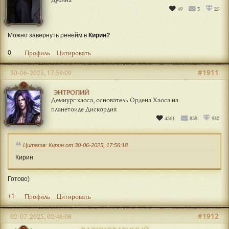
49
3
20
Можно завернуть ренейм в
Кирин?
0
Профиль
Цитировать
#1911
30-06-2025, 17:59:09
ЭНТРОПИЙ
Демиург хаоса, основатель Ордена Хаоса на
планетоиде Дискордия
4561
858
930
Цитата: Кирин от 30-06-2025, 17:56:18
Кирин
Готово)
+1
Профиль
Цитировать
#1912
02-07-2025, 02:46:08