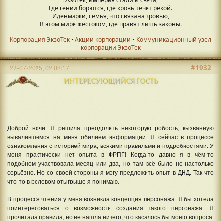
ЭкзоТек, империя стали и света,
Где гении борются, где кровь течет рекой.
Иденмарки, семья, что связана кровью,
В этом мире жестоком, где правят лишь законы.
Корпорация ЭкзоТек
•
Акции корпорации
•
Коммуникационный узел
корпорации ЭкзоТек
#1932
22-07-2025, 02:08:17
ИНТЕРЕСУЮЩИЙСЯ ГОСТЬ
Доброй ночи. Я решила преодолеть некоторую робость, вызванную
вывалившемся на меня обилием информации. Я сейчас в процессе
ознакомления с историей мира, всякими правилами и подробностями. У
меня практически нет опыта в ФРПГ! Когда-то давно я в чём-то
подобном участвовала месяц или два, но там всё было не настолько
серьёзно. Но со своей стороны я могу предложить опыт в ДНД. Так что
что-то в ролевом отыгрыше я понимаю.
В процессе чтения у меня возникла концепция персонажа. Я бы хотела
поинтересоваться о возможности создания такого персонажа. Я
прочитала правила, но не нашла ничего, что касалось бы моего вопроса.