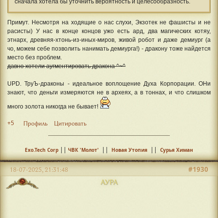
сначала хотела бы уточнить вероятность и целесообразность.
Примут. Несмотря на ходящие о нас слухи, Экзотек не фашисты и не
расисты) У нас в конце концов ужо есть ард, два магических котяу,
этнарх, древняя-хтонь-из-иных-миров, живой робот и даже демиург (а
чо, можем себе позволить нанимать демиурга!) - дракону тоже найдется
место без проблем.
давно хотели аугментировать дракона ^~^
UPD. ТруЪ-драконы - идеальное воплощение Духа Корпорации. ОНи
знают, что деньги измеряются не в археях, а в тоннах, и что слишком
много золота никогда не бывает!
+5
Профиль
Цитировать
||
||
||
Exo.Tech Corp
ЧВК 'Молот'
Новая Утопия
Сурья Химан
#1930
18-07-2025, 21:31:48
АУРА