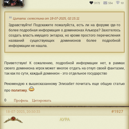
3172
534
10
Цитата: селестина от 18-07-2025, 02:15:11
Здравствуйте! Подскажите пожалуйста, есть ли на форуме где-то
более подробная информация о доминионах Алькора? Захотелось
создать власть имущего энтарха, но кроме простого перечисления
названий существующих доминионов более подробной
информации не нашла.
Приветствую! К сожалению, подробной информации нет, в рамках
своего доминиона игрок может многое отдать на откуп своей фантазии,
так как по сути, каждый доминион - это отдельное государство
Рекомендую к вышесказанному Элизабет почитать еще общую статью
про
политику
.
0
Профиль
Цитировать
#1927
18-07-2025, 20:50:35
АУРА