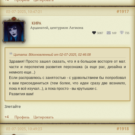
#1917
02-07-2025, 10:47:21
КИРА
Арданатей, центурион Легиона
3087
169
735
Цитата: Вдохновленный от 02-07-2025, 02:46:08
Здравия! Просто зашел сказать, что я в большом восторге от мат.
части и перспектив развития персонажа (а еще рас, дизайна и
немного еще...)
Если расправлюсь с занятостью - с удовольствием бы попробовал
к вам присоединиться (тем более, что идеи сразу две возникло,
пока я всё изучал...), а пока просто - вы крутышки с.
Развития вам!
Злетайте
+4
Профиль
Цитировать
#1918
02-07-2025, 10:49:23