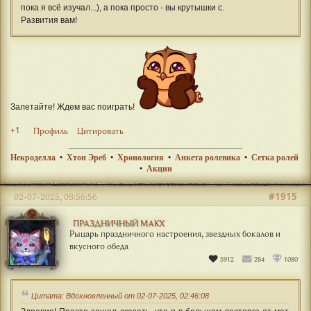
пока я всё изучал...), а пока просто - вы крутышки с.
Развития вам!
Залетайте! Ждем вас поиграть!
+1
Профиль
Цитировать
Некроделла
•
Хтон Эреб
•
Хронология
•
Анкета ролевика
•
Сетка ролей
•
Акции
#1915
02-07-2025, 08:56:56
ПРАЗДНИЧНЫЙ МАКХ
Рыцарь праздничного настроения, звездных бокалов и
вкусного обеда
5912
284
1080
Цитата: Вдохновленный от 02-07-2025, 02:46:08