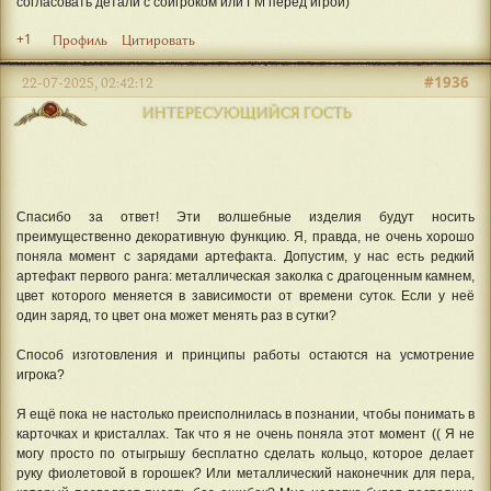
согласовать детали с соигроком или ГМ перед игрой)
+1
Профиль
Цитировать
#1936
22-07-2025, 02:42:12
ИНТЕРЕСУЮЩИЙСЯ ГОСТЬ
Спасибо за ответ! Эти волшебные изделия будут носить
преимущественно декоративную функцию. Я, правда, не очень хорошо
поняла момент с зарядами артефакта. Допустим, у нас есть редкий
артефакт первого ранга: металлическая заколка с драгоценным камнем,
цвет которого меняется в зависимости от времени суток. Если у неё
один заряд, то цвет она может менять раз в сутки?
Способ изготовления и принципы работы остаются на усмотрение
игрока?
Я ещё пока не настолько преисполнилась в познании, чтобы понимать в
карточках и кристаллах. Так что я не очень поняла этот момент (( Я не
могу просто по отыгрышу бесплатно сделать кольцо, которое делает
руку фиолетовой в горошек? Или металлический наконечник для пера,