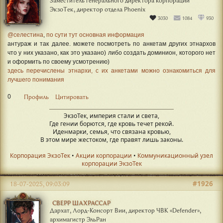
ЭкзоТек, директор отдела Phoenix
3030
1084
930
@селестина
,
по сути тут основная информация
антураж и так далее. можете посмотреть по анкетам других этнархов
что у них указано, как это указано) либо создать доминион, которого нет
и оформить по своему усмотрению)
здесь перечислены этнархи, с их анкетами можно ознакомиться для
лучшего понимания
0
Профиль
Цитировать
ЭкзоТек, империя стали и света,
Где гении борются, где кровь течет рекой.
Иденмарки, семья, что связана кровью,
В этом мире жестоком, где правят лишь законы.
Корпорация ЭкзоТек
•
Акции корпорации
•
Коммуникационный узел
корпорации ЭкзоТек
#1926
18-07-2025, 09:03:09
СВЕРР ШАХРАССАР
Дархат, Лорд-Консорт Вии, директор ЧВК «Defender»,
архимагистр ЭльРан