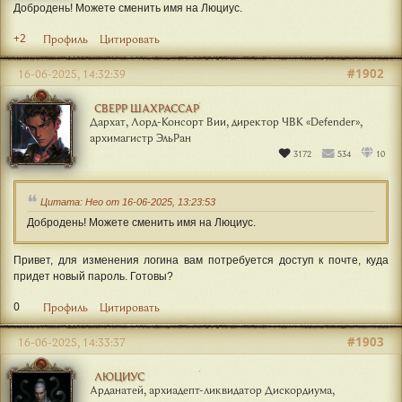
Добродень! Можете сменить имя на Люциус.
+2
Профиль
Цитировать
#1902
16-06-2025, 14:32:39
СВЕРР ШАХРАССАР
Дархат, Лорд-Консорт Вии, директор ЧВК «Defender»,
архимагистр ЭльРан
3172
534
10
Цитата: Нео от 16-06-2025, 13:23:53
Добродень! Можете сменить имя на Люциус.
Привет, для изменения логина вам потребуется доступ к почте, куда
придет новый пароль. Готовы?
0
Профиль
Цитировать
#1903
16-06-2025, 14:33:37
ЛЮЦИУС
Арданатей, архиадепт-ликвидатор Дискордиума,