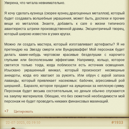
Уверена, что читала невнимательно.
Я хочу сделать кузнеца (скорее кузнец драгоценных металлов), который
будет создавать волшебные украшения, может быть, доспехи и прочие
вещи из металлов. Знаете, добавить к саге о жизни типичного
авантюриста штрихи производственной драмы. Эксцентричный творец,
который широко известен в узких кругах.
Можно ли создать мастера, который изготавливает артефакты? Я не
претендую на Звезду смерти или Вундерваффе! Мой персонаж будет
делать какие-нибудь чертовски красивые безделушки с нарочито
глупыми или бесполезными эффектами. Например, кольцо, которое
светится только тогда, когда поблизости есть источник освещения.
Изыскано украшенный кинжал, который произносит несмешные
анекдоты, когда его хватают за рукоять. Или обруч с аурой запаха
лаванды, который привлекает насекомых: бабочек, агрессивный рой
шершней... Барахло, которое продают на аукционах за неплохую сумму.
Персонаж будет весьма состоятельным, но деньги обычно спускаются
на закупку материалов. Обещаю, что без сюжетной необходимости мой
персонаж не будет проводить никаких финансовых махинаций.
+7
Цитировать
#1933
22-07-2025, 02:19:10