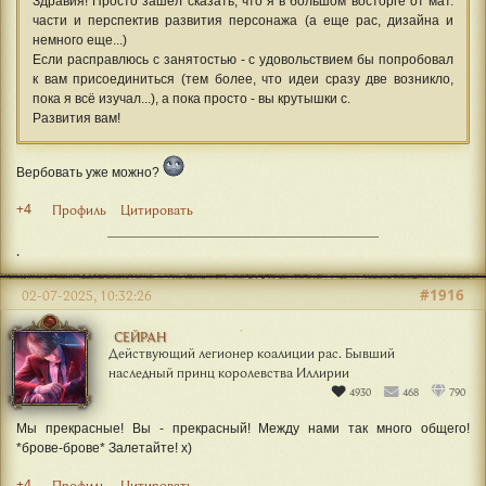
Здравия! Просто зашел сказать, что я в большом восторге от мат.
части и перспектив развития персонажа (а еще рас, дизайна и
немного еще...)
Если расправлюсь с занятостью - с удовольствием бы попробовал
к вам присоединиться (тем более, что идеи сразу две возникло,
пока я всё изучал...), а пока просто - вы крутышки с.
Развития вам!
Вербовать уже можно?
+4
Профиль
Цитировать
.
#1916
02-07-2025, 10:32:26
СЕЙРАН
Действующий легионер коалиции рас. Бывший
наследный принц королевства Иллирии
4930
468
790
Мы прекрасные! Вы - прекрасный! Между нами так много общего!
*брове-брове* Залетайте! х)
+4
Профиль
Цитировать