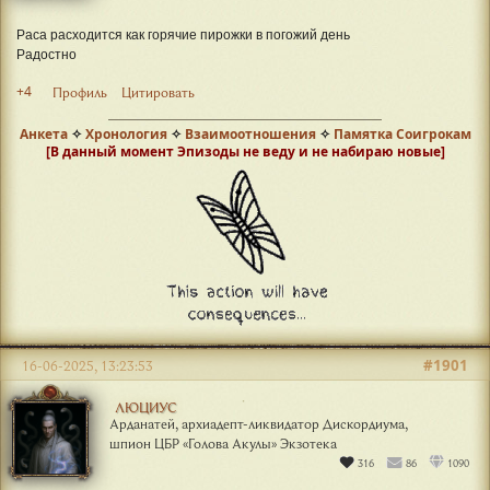
Раса расходится как горячие пирожки в погожий день
Радостно
+4
Профиль
Цитировать
Анкета
✧
Хронология
✧
Взаимоотношения
✧
Памятка Соигрокам
[В данный момент Эпизоды не веду и не набираю новые]
#1901
16-06-2025, 13:23:53
ЛЮЦИУС
Арданатей, архиадепт-ликвидатор Дискордиума,
шпион ЦБР «Голова Акулы» Экзотека
316
86
1090