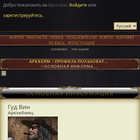
Добро пожаловать на
Аркхейм
.
Войдите
или
зарегистрируйтесь
.
ФОРУМ
МАТЧАСТЬ
ПОИСК
ПОЛЬЗОВАТЕЛИ
ВОЙТИ
МАГАЗИН
PR-ВХОД
РЕГИСТРАЦИЯ
активные
последние
АРКХЕЙМ
►
ПРОФИЛЬ ПОЛЬЗОВАТЕЛЯ ГУД ВИН
►
ОСНОВНАЯ ИНФОРМАЦИЯ
ОСНОВНАЯ ИНФОРМАЦИЯ
Гуд Вин
Аркхеймец