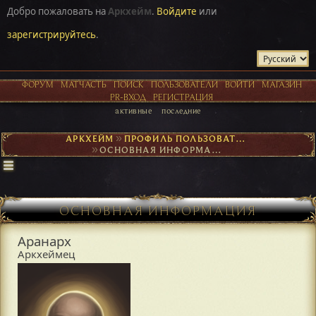
Добро пожаловать на
Аркхейм
.
Войдите
или
зарегистрируйтесь
.
ФОРУМ
МАТЧАСТЬ
ПОИСК
ПОЛЬЗОВАТЕЛИ
ВОЙТИ
МАГАЗИН
PR-ВХОД
РЕГИСТРАЦИЯ
активные
последние
АРКХЕЙМ
►
ПРОФИЛЬ ПОЛЬЗОВАТЕЛЯ АРАНАРХ
►
ОСНОВНАЯ ИНФОРМАЦИЯ
ОСНОВНАЯ ИНФОРМАЦИЯ
Аранарх
Аркхеймец