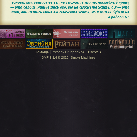
голова, лишившись ее вы, не сможете жить, наследный принц
— это сердце, лишившись его, вы не сможете жить, а я — это
член, лишившись меня вы сможете жить, но и жизнь будет не
в радость."
|
|
Помощь
Условия и правила
Вверх ▲
,
SMF 2.1.4 © 2023
Simple Machines