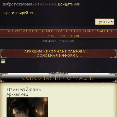
Добро пожаловать на
Аркхейм
.
Войдите
или
зарегистрируйтесь
.
ФОРУМ
МАТЧАСТЬ
ПОИСК
ПОЛЬЗОВАТЕЛИ
ВОЙТИ
МАГАЗИН
PR-ВХОД
РЕГИСТРАЦИЯ
активные
последние
АРКХЕЙМ
►
ПРОФИЛЬ ПОЛЬЗОВАТЕЛЯ ЦЗИН БЭЙЮАНЬ
►
ОСНОВНАЯ ИНФОРМАЦИЯ
ОСНОВНАЯ ИНФОРМАЦИЯ
Цзин Бэйюань
Аркхеймец