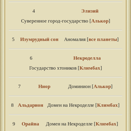
4
Элизий
Суверенное город-государство [
Алькор
]
5
Изумрудный сон
Аномалия [
все планеты
]
6
Некроделла
Государство хтоников [
Климбах
]
7
Ниор
Доминион [
Алькор
]
8
Альдарион
Домен на Некроделле [
Климбах
]
9
Орайна
Домен на Некроделле [
Климбах
]