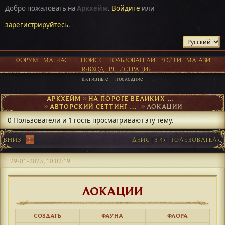
Добро пожаловать на
Аркхейм
.
Войдите
или
зарегистрируйтесь
.
ФОРУМ
МАТЧАСТЬ
ПОИСК
ПОЛЬЗОВАТЕЛИ
ВОЙТИ
МАГАЗИН
PR-ВХОД
РЕГИСТРАЦИЯ
активные
последние
АРКХЕЙМ
►
НА ПОРОГЕ ВЕЛИКИХ ОТКРЫТИЙ
►
АВТОРСКИЙ СЕТТИНГ И NPC
►
ЛОКАЦИИ
0 Пользователи и 1 гость просматривают эту тему.
ВНИЗ
1
ДЕЙСТВИЯ ПОЛЬЗОВАТЕЛЯ
29-01-2023, 10:02:19
ЛОКАЦИИ
СОЗДАТЬ
ФАУНА
ФЛОРА