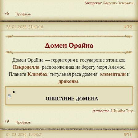
Авторство:
Лаурентэ Эстерхази
+6
Профиль
#10
25-01-2026, 21:46:16
Домен Орайна
Домен Орайна — территория в государстве хтоников
Некроделла
, расположенная на берегу моря Аламос.
Планета
Климбах
, титульная раса домена:
элементали
и
драконы
.
ОПИСАНИЕ ДОМЕНА
Авторство:
Шанайра Энэд
+9
Профиль
#11
07-03-2026, 12:08:21