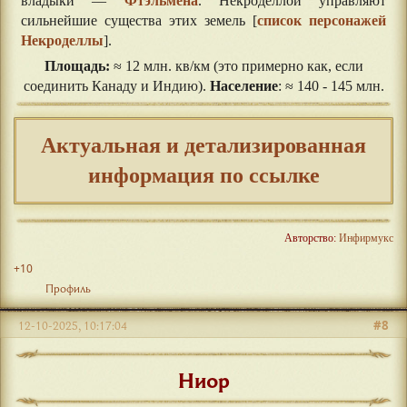
владыки —
Фтэльмена
. Некроделлой управляют
сильнейшие существа этих земель [
список персонажей
Некроделлы
].
Площадь:
≈ 12 млн. кв/км (это примерно как, если
соединить Канаду и Индию).
Население
: ≈ 140 - 145 млн.
Актуальная и детализированная
информация по ссылке
Авторство:
Инфирмукс
+10
Профиль
#8
12-10-2025, 10:17:04
Ниор