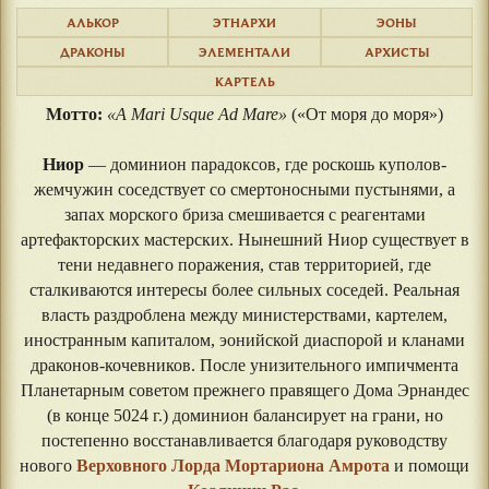
АЛЬКОР
ЭТНАРХИ
ЭОНЫ
ДРАКОНЫ
ЭЛЕМЕНТАЛИ
АРХИСТЫ
КАРТЕЛЬ
Мотто:
«A Mari Usque Ad Mare»
(«От моря до моря»)
Ниор
— доминион парадоксов, где роскошь куполов-
жемчужин соседствует со смертоносными пустынями, а
запах морского бриза смешивается с реагентами
артефакторских мастерских. Нынешний Ниор существует в
тени недавнего поражения, став территорией, где
сталкиваются интересы более сильных соседей. Реальная
власть раздроблена между министерствами, картелем,
иностранным капиталом, эонийской диаспорой и кланами
драконов-кочевников. После унизительного импичмента
Планетарным советом прежнего правящего Дома Эрнандес
(в конце 5024 г.) доминион балансирует на грани, но
постепенно восстанавливается благодаря руководству
нового
Верховного Лорда Мортариона Амрота
и помощи