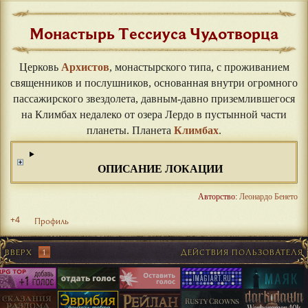
Монастырь Тессиуса Чудотворца
Церковь
Архистов
, монастырского типа, с проживанием
священников и послушников, основанная внутри огромного
пассажирского звездолета, давным-давно приземлившегося
на Климбах недалеко от озера Лердо в пустынной части
планеты. Планета
Климбах
.
ОПИСАНИЕ ЛОКАЦИИ
Авторство:
Леонардо Бенето
+4
Профиль
ВВЕРХ
1
ДЕЙСТВИЯ ПОЛЬЗОВАТЕЛЯ