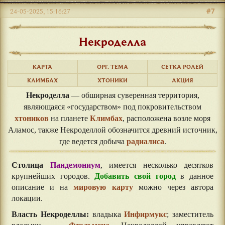
#7
24-05-2025, 15:16:27
Некроделла
КАРТА
ОРГ. ТЕМА
СЕТКА РОЛЕЙ
КЛИМБАХ
ХТОНИКИ
АКЦИЯ
Некроделла
— обширная суверенная территория,
являющаяся «государством» под покровительством
хтоников
на планете
Климбах
, расположена возле моря
Аламос, также Некроделлой обозначится древний источник,
где ведется добыча
радиалиса
.
Столица
Пандемониум
, имеется несколько десятков
крупнейших городов.
Добавить свой город
в данное
описание и на
мировую карту
можно через автора
локации.
Власть Некроделлы:
владыка
Инфирмукс
; заместитель