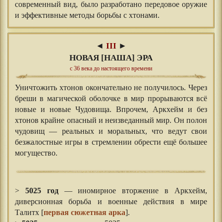
современный вид, было разработано передовое оружие
и эффективные методы борьбы с хтонами.
◄
III
►
НОВАЯ [НАША] ЭРА
с 36 века до настоящего времени
Уничтожить хтонов окончательно не получилось. Через
бреши в магической оболочке в мир прорываются всё
новые и новые Чудовища. Впрочем, Аркхейм и без
хтонов крайне опасный и неизведанный мир. Он полон
чудовищ — реальных и моральных, что ведут свои
безжалостные игры в стремлении обрести ещё большее
могущество.
⠀
⠀
>
5025 год
— иномирное вторжение в Аркхейм,
диверсионная борьба и военные действия в мире
Талитх [
первая сюжетная арка
].