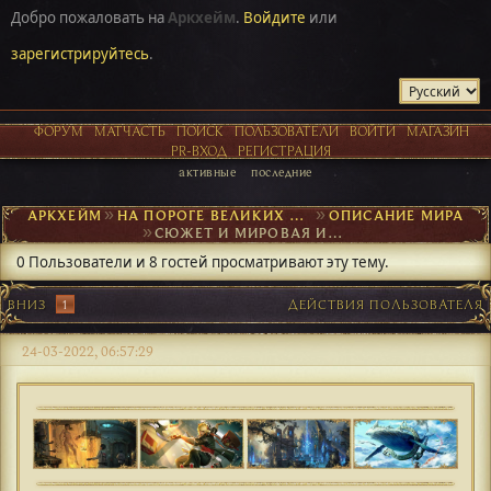
Добро пожаловать на
Аркхейм
.
Войдите
или
зарегистрируйтесь
.
ФОРУМ
МАТЧАСТЬ
ПОИСК
ПОЛЬЗОВАТЕЛИ
ВОЙТИ
МАГАЗИН
PR-ВХОД
РЕГИСТРАЦИЯ
активные
последние
АРКХЕЙМ
►
НА ПОРОГЕ ВЕЛИКИХ ОТКРЫТИЙ
►
ОПИСАНИЕ МИРА
►
СЮЖЕТ И МИРОВАЯ ИСТОРИЯ
0 Пользователи и 8 гостей просматривают эту тему.
ВНИЗ
1
ДЕЙСТВИЯ ПОЛЬЗОВАТЕЛЯ
24-03-2022, 06:57:29