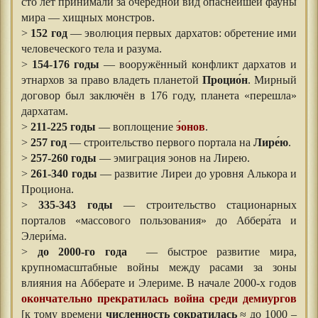
сто лет принимали за очередной вид опаснейшей фауны
мира — хищных монстров.
>
152 год
— эволюция первых дархатов: обретение ими
человеческого тела и разума.
>
154-176 годы
— вооружённый конфликт дархатов и
этнархов за право владеть планетой
Процио́н
. Мирный
договор был заключён в 176 году, планета «перешла»
дархатам.
>
211-225 годы
— воплощение
э́онов
.
>
257 год
— строительство первого портала на
Лире́ю
.
>
257-260 годы
— эмиграция эонов на Лирею.
>
261-340 годы
— развитие Лиреи до уровня Алькора и
Проциона.
>
335-343 годы
— строительство стационарных
порталов «массового пользования» до Аббера́та и
Элери́ма.
>
до 2000-го года
— быстрое развитие мира,
крупномасштабные войны между расами за зоны
влияния на Абберате и Элериме. В начале 2000-х годов
окончательно прекратилась война среди демиургов
[к тому времени
численность сократилась
≈ до 1000 –