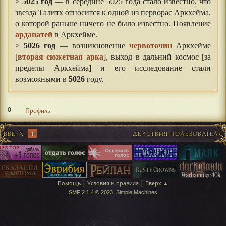
>
5025 год
— в середине 5025 года стало известно, что
звезда Талитх относится к одной из перворас Аркхейма,
о которой раньше ничего не было известно. Появление
арданатей
в Аркхейме.
>
5026 год
— возникновение
червоточин
Аркхейме
[
вторая сюжетная арка
], выход в дальний космос [за
пределы Аркхейма] и его исследование стали
возможными в
5026
году.
0
Профиль
ВВЕРХ
1
ДЕЙСТВИЯ ПОЛЬЗОВАТЕЛЯ
|
|
Помощь
Условия и правила
Вверх ▲
,
SMF 2.1.4 © 2023
Simple Machines