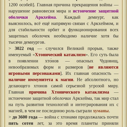
1200 особей]. Главная причина прекращения войны —
нарушение равновесия мира и
истончение защитной
оболочки Аркхейма
. Каждый демиург, как
выяснилось, всё ещё напрямую связан с Аркхеймом, и
для стабильности орбит и функционирования всех
защитных оболочек необходимо наличие хотя бы
тысячи демиургов.
>
3022 год
— случился Великий прорыв, также
именуемый «
Хтонический катаклизм
». Его суть была
в появлении хто́нов — опасных Чудовищ,
невообразимых форм и размеров [
не являются
игровыми персонажами
]. Их главная опасность —
наличие иммунитета к магии
. Не абсолютного, но
делающего хтонов самой серьезной угрозой миру.
Главная
причина Хтонического катаклизма
—
истончение защитной оболочки Аркхейма, так мир стал
на путь развития технологий и интегрирования их с
магией, в чем не последнюю роль сыграли
хуманы
.
>
до 3600 года
— война с хтонами продолжалась почти
пять сотен
лет, за это время планеты приняли