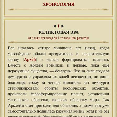
ХРОНОЛОГИЯ
◄
I
►
РЕЛИКТОВАЯ ЭРА
от 4 млн. лет назад до 1-го года Эры развития
Всё началась четыре миллиона лет назад, когда
межзвёздное облако превратилось в ослепительную
звезду [
Архе́й
] и начали формироваться планеты.
Вместе с Археем возникли и первые, пока ещё
неразумные существа, —
демиурги
. Что за сила создала
демиургов и управляла их волей неизвестно, но лишь
благодаря этому за четыре миллиона лет демиурги
стабилизировали орбиты космических объектов,
произвели терраформирование планет, установили
магические оболочки, включая оболочку мира. Так
Аркхейм стал пригоден для обитания, а позже там уже
самостоятельно появилась разумная жизнь, хотя и не без