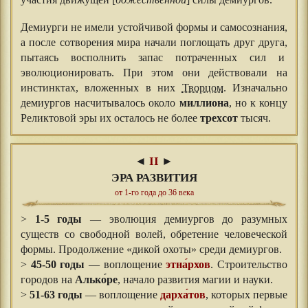
участия движущей [
божественной
] силы демиургов.
Демиурги не имели устойчивой формы и самосознания,
а после сотворения мира начали поглощать друг друга,
пытаясь восполнить запас потраченных сил и
эволюционировать. При этом они действовали на
инстинктах, вложенных в них
Творцом
. Изначально
демиургов насчитывалось около
миллиона
, но к концу
Реликтовой эры их осталось не более
трехсот
тысяч.
◄
II
►
ЭРА РАЗВИТИЯ
от 1-го года до 36 века
>
1-5 годы
— эволюция демиургов до разумных
существ со свободной волей, обретение человеческой
формы. Продолжение «дикой охоты» среди демиургов.
>
45-50 годы
— воплощение
этна́рхов
. Строительство
городов на
Алько́ре
, начало развития магии и науки.
>
51-63 годы
— воплощение
дарха́тов
, которых первые