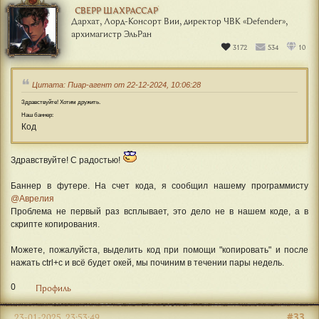
СВЕРР ШАХРАССАР
Дархат, Лорд-Консорт Вии, директор ЧВК «Defender»,
архимагистр ЭльРан
3172
534
10
Цитата: Пиар-агент от 22-12-2024, 10:06:28
Здравствуйте! Хотим дружить.
Наш баннер:
Код
Здравствуйте! С радостью!
Баннер в футере. На счет кода, я сообщил нашему программисту
@Аврелия
Проблема не первый раз всплывает, это дело не в нашем коде, а в
скрипте копирования.
Можете, пожалуйста, выделить код при помощи "копировать" и после
нажать ctrl+c и всё будет окей, мы починим в течении пары недель.
0
Профиль
#33
23-01-2025, 23:53:49