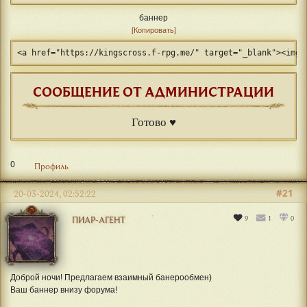
баннер
Копировать
<a href="https://kingscross.f-rpg.me/" target="_blank"><img 
СООБЩЕНИЕ ОТ АДМИНИСТРАЦИИ
Готово ♥
0
Профиль
#21
20-03-2024, 02:52:22
9
1
0
ПИАР-АГЕНТ
Доброй ночи! Предлагаем взаимный банерообмен)
Ваш баннер внизу форума!