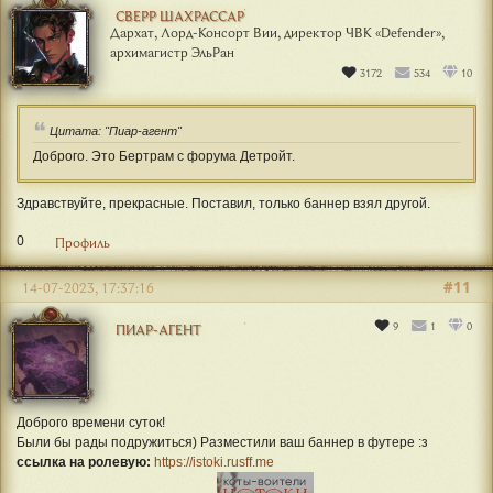
СВЕРР ШАХРАССАР
Дархат, Лорд-Консорт Вии, директор ЧВК «Defender»,
архимагистр ЭльРан
3172
534
10
Цитата: "Пиар-агент"
Доброго. Это Бертрам с форума Детройт.
Здравствуйте, прекрасные. Поставил, только баннер взял другой.
0
Профиль
#11
14-07-2023, 17:37:16
9
1
0
ПИАР-АГЕНТ
Доброго времени суток!
Были бы рады подружиться) Разместили ваш баннер в футере :з
ссылка на ролевую:
https://istoki.rusff.me