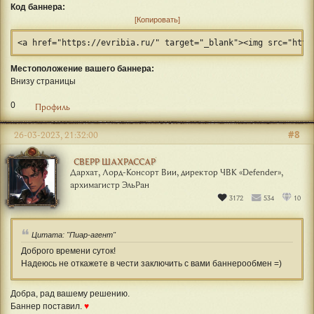
Код баннера:
Копировать
<a href="https://evribia.ru/" target="_blank"><img src="http
Местоположение вашего баннера:
Внизу страницы
0
Профиль
#8
26-03-2023, 21:32:00
СВЕРР ШАХРАССАР
Дархат, Лорд-Консорт Вии, директор ЧВК «Defender»,
архимагистр ЭльРан
3172
534
10
Цитата: "Пиар-агент"
Доброго времени суток!
Надеюсь не откажете в чести заключить с вами баннерообмен =)
Добра, рад вашему решению.
Баннер поставил.
♥