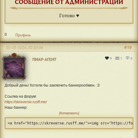
СООБЩЕНИЕ ОТ АДМИНИСТРАЦИИ
Готово ♥
0
Профиль
#19
02-03-2024, 02:20:06
9
1
0
ПИАР-АГЕНТ
Добрый день! Хотели бы заключить баннерообмен. :З
Ссылка на форум:
https://skreverse.rusff.me/
Наш баннер:
Копировать
<a href="https://skreverse.rusff.me/"><img src="https://foru