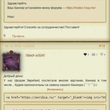
Здравствуйте.
Ваш баннер установлен внизу форума —
https://mates.f-rpg.me/
Наш:
Здравствуйте! Спасибо за сотрудничество! Поставил!
0
Профиль
#18
02-12-2023, 12:55:05
9
1
0
ПИАР-АГЕНТ
Добрый день!
У нас (форум Эврибия) послетали многие картинки, баннер в том
числе... будем признательны за замену нашего баннера (⌒▽⌒)☆
Копировать
<a href="https://evribia.ru/" target="_blank"><img src="http