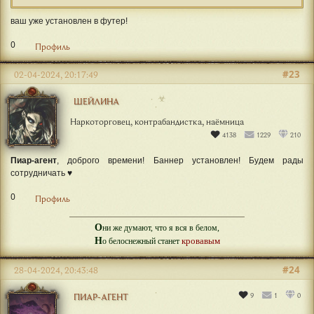
ваш уже установлен в футер!
0
Профиль
#23
02-04-2024, 20:17:49
☣
ШЕЙЛИНА
Наркоторговец, контрабандистка, наёмница
4138
1229
210
Пиар-агент
, доброго времени! Баннер установлен! Будем рады
сотрудничать ♥
0
Профиль
О
ни же думают, что я вся в белом,
Н
кровавым
о белоснежный станет
#24
28-04-2024, 20:43:48
9
1
0
ПИАР-АГЕНТ