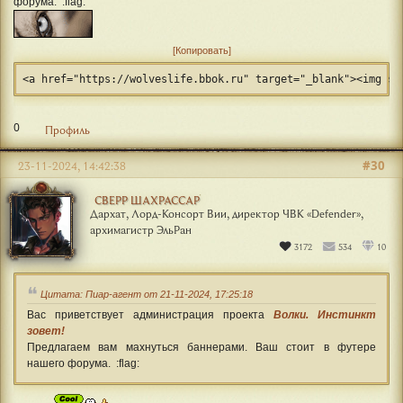
форума. :flag:
Копировать
<a href="https://wolveslife.bbok.ru" target="_blank"><img sr
0
Профиль
#30
23-11-2024, 14:42:38
СВЕРР ШАХРАССАР
Дархат, Лорд-Консорт Вии, директор ЧВК «Defender»,
архимагистр ЭльРан
3172
534
10
Цитата: Пиар-агент от 21-11-2024, 17:25:18
Вас приветствует администрация проекта
Волки. Инстинкт
зовет!
Предлагаем вам махнуться баннерами. Ваш стоит в футере
нашего форума. :flag: