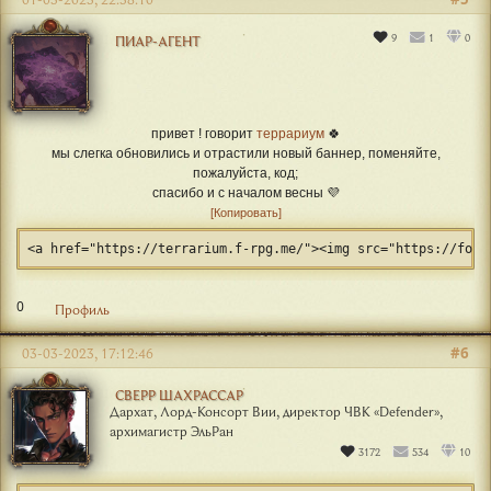
9
1
0
ПИАР-АГЕНТ
привет ! говорит
террариум
🍀
мы слегка обновились и отрастили новый баннер, поменяйте,
пожалуйста, код;
спасибо и с началом весны 💜
Копировать
<a href="https://terrarium.f-rpg.me/"><img src="https://foru
0
Профиль
#6
03-03-2023, 17:12:46
СВЕРР ШАХРАССАР
Дархат, Лорд-Консорт Вии, директор ЧВК «Defender»,
архимагистр ЭльРан
3172
534
10