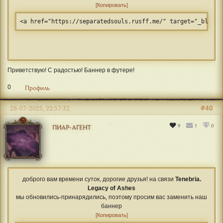
Копировать
<a href="https://separatedsouls.rusff.me/" target="_blank"
Приветствую! С радостью! Баннер в футере!
0
Профиль
#40
28-07-2025, 22:57:32
9
1
0
ПИАР-АГЕНТ
доброго вам времени суток, дорогие друзья! на связи
Tenebria.
Legacy of Ashes
мы обновились-принарядились, поэтому просим вас заменить наш
баннер
Копировать