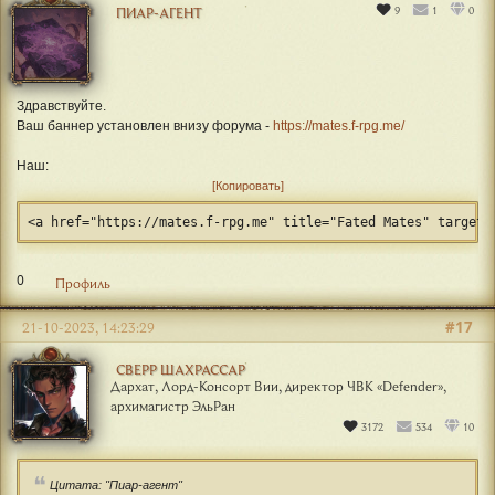
9
1
0
ПИАР-АГЕНТ
Здравствуйте.
Ваш баннер установлен внизу форума -
https://mates.f-rpg.me/
Наш:
Копировать
<a href="https://mates.f-rpg.me" title="Fated Mates" target=
0
Профиль
#17
21-10-2023, 14:23:29
СВЕРР ШАХРАССАР
Дархат, Лорд-Консорт Вии, директор ЧВК «Defender»,
архимагистр ЭльРан
3172
534
10
Цитата: "Пиар-агент"