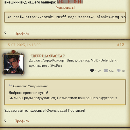
внешний вид нашего баннера:
Копировать
<a href="https://istoki.rusff.me/" target="_blank"><img src=
0
Профиль
#12
15-07-2023, 16:18:00
СВЕРР ШАХРАССАР
Дархат, Лорд-Консорт Вии, директор ЧВК «Defender»,
архимагистр ЭльРан
3172
534
10
Цитата: "Пиар-агент"
Доброго времени суток!
Были бы рады подружиться) Разместили ваш баннер в футере :з
Здравствуйте, чудесные! Очень рады! Поставил!
0
Профиль