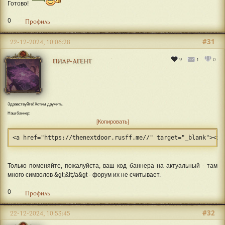
Готово!
0
Профиль
#31
22-12-2024, 10:06:28
9
1
0
ПИАР-АГЕНТ
Здравствуйте! Хотим дружить.
Наш баннер:
Копировать
<a href="https://thenextdoor.rusff.me//" target="_blank"><im
Только поменяйте, пожалуйста, ваш код баннера на актуальный - там
много символов &gt;&lt;/a&gt - форум их не считывает.
0
Профиль
#32
22-12-2024, 10:53:45