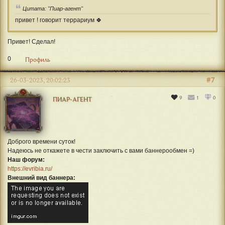
Цитата: "Пиар-агент"
привет ! говорит террариум 🍀
Привет! Сделал!
0
Профиль
#7
26-03-2023, 20:02:23
9
1
0
ПИАР-АГЕНТ
Доброго времени суток!
Надеюсь не откажете в чести заключить с вами баннерообмен =)
Наш форум:
https://evribia.ru/
Внешний вид баннера: