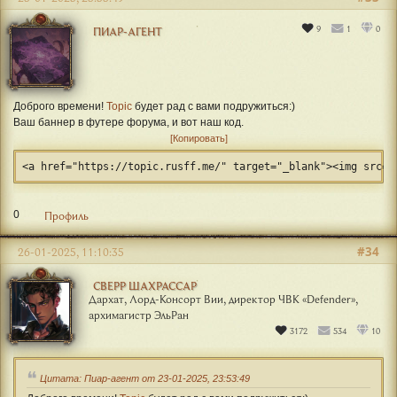
9
1
0
ПИАР-АГЕНТ
Доброго времени!
Topic
будет рад с вами подружиться:)
Ваш баннер в футере форума, и вот наш код.
Копировать
<a href="https://topic.rusff.me/" target="_blank"><img src="
0
Профиль
#34
26-01-2025, 11:10:35
СВЕРР ШАХРАССАР
Дархат, Лорд-Консорт Вии, директор ЧВК «Defender»,
архимагистр ЭльРан
3172
534
10
Цитата: Пиар-агент от 23-01-2025, 23:53:49