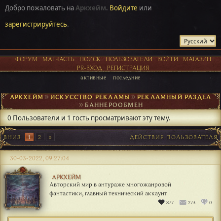
Добро пожаловать на
Аркхейм
.
Войдите
или
зарегистрируйтесь
.
ФОРУМ
МАТЧАСТЬ
ПОИСК
ПОЛЬЗОВАТЕЛИ
ВОЙТИ
МАГАЗИН
PR-ВХОД
РЕГИСТРАЦИЯ
активные
последние
АРКХЕЙМ
►
ИСКУССТВО РЕКЛАМЫ
►
РЕКЛАМНЫЙ РАЗДЕЛ
►
БАННЕРООБМЕН
0 Пользователи и 1 гость просматривают эту тему.
ВНИЗ
1
2
ДЕЙСТВИЯ ПОЛЬЗОВАТЕЛЯ
30-03-2022, 09:27:04
АРКХЕЙМ
Авторский мир в антураже многожанровой
фантастики, главный технический аккаунт
877
273
0