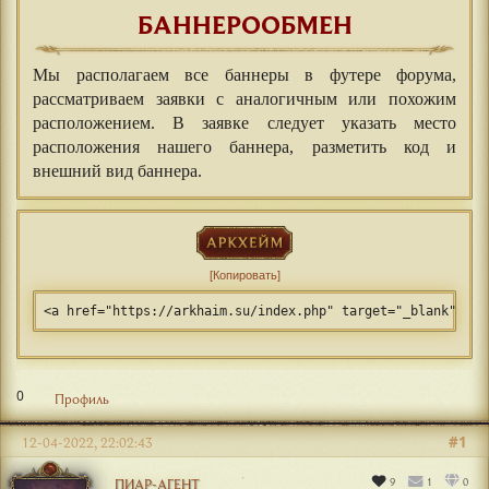
БАННЕРООБМЕН
Мы располагаем все баннеры в футере форума,
рассматриваем заявки с аналогичным или похожим
расположением. В заявке следует указать место
расположения нашего баннера, разметить код и
внешний вид баннера.
Копировать
<a href="https://arkhaim.su/index.php" target="_blank" tit
0
Профиль
#1
12-04-2022, 22:02:43
9
1
0
ПИАР-АГЕНТ