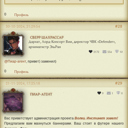
0
Профиль
#28
30-10-2024, 21:29:54
СВЕРР ШАХРАССАР
Дархат, Лорд-Консорт Вии, директор ЧВК «Defender»,
архимагистр ЭльРан
3172
534
10
@Пиар-агент
, привет) заменил)
0
Профиль
#29
21-11-2024, 17:25:18
9
1
0
ПИАР-АГЕНТ
Вас приветствует администрация проекта
Волки. Инстинкт зовет!
Предлагаем вам махнуться баннерами. Ваш стоит в футере нашего