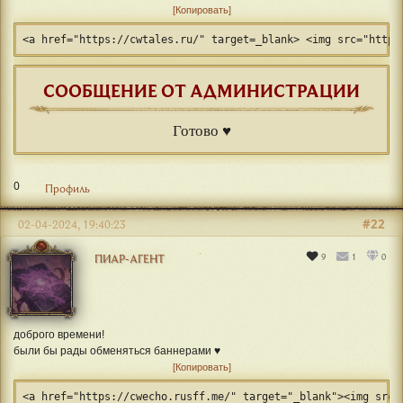
Копировать
<a href="https://cwtales.ru/" target=_blank> <img src="https
СООБЩЕНИЕ ОТ АДМИНИСТРАЦИИ
Готово ♥
0
Профиль
#22
02-04-2024, 19:40:23
9
1
0
ПИАР-АГЕНТ
доброго времени!
были бы рады обменяться баннерами ♥
Копировать
<a href="https://cwecho.rusff.me/" target="_blank"><img src=