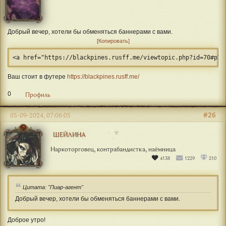
Добрый вечер, хотели бы обменяться баннерами с вами.
Копировать
<a href="https://blackpines.rusff.me/viewtopic.php?id=70#p71
Ваш стоит в футере
https://blackpines.rusff.me/
0
Профиль
#26
05-09-2024, 07:06:05
☣
ШЕЙЛИНА
Наркоторговец, контрабандистка, наёмница
4138
1229
210
Цитата: "Пиар-агент"
Добрый вечер, хотели бы обменяться баннерами с вами.
Доброе утро!