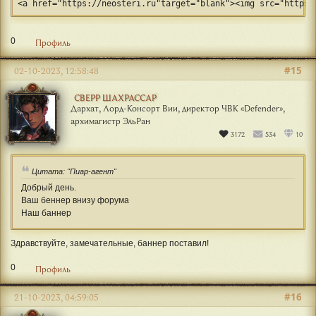
<a href="https://neosteri.ru"target="blank"><img src="https:
0
Профиль
#15
02-10-2023, 12:58:48
СВЕРР ШАХРАССАР
Дархат, Лорд-Консорт Вии, директор ЧВК «Defender»,
архимагистр ЭльРан
3172
534
10
Цитата: "Пиар-агент"
Добрый день.
Ваш беннер внизу форума
Наш баннер
Здравствуйте, замечательные, баннер поставил!
0
Профиль
#16
21-10-2023, 04:59:05