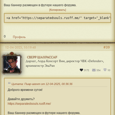
Ваш баннер размещен в футере нашего форума.
Копировать
<a href="https://separatedsouls.rusff.me/" target="_blank"> 
0
Профиль
#39
12-04-2025, 10:19:48
СВЕРР ШАХРАССАР
Дархат, Лорд-Консорт Вии, директор ЧВК «Defender»,
архимагистр ЭльРан
3172
534
10
Цитата: Пиар-агент от 12-04-2025, 00:36:36
Доброго времени суток!
Давайте дружить?
https://separatedsouls.rusff.me/
Ваш баннер размещен в футере нашего форума.