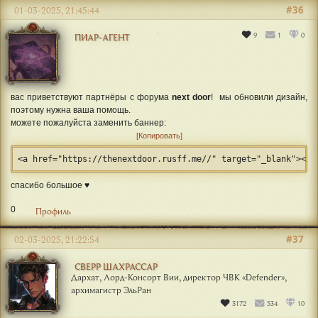
#36
01-03-2025, 21:45:44
9
1
0
ПИАР-АГЕНТ
вас приветствуют партнёры с форума
next door
! мы обновили дизайн,
поэтому нужна ваша помощь.
можете пожалуйста заменить баннер:
Копировать
<a href="https://thenextdoor.rusff.me//" target="_blank"><im
спасибо большое ♥️
0
Профиль
#37
02-03-2025, 21:22:54
СВЕРР ШАХРАССАР
Дархат, Лорд-Консорт Вии, директор ЧВК «Defender»,
архимагистр ЭльРан
3172
534
10