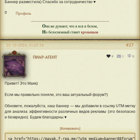
Баннер разместила) Спасибо за сотрудничество ♥
0
Профиль
О
ни же думают, что я вся в белом,
Н
кровавым
о белоснежный станет
#27
22-10-2024, 01:07:18
9
1
0
ПИАР-АГЕНТ
Привет! Это Маяк)
Если мы правильно поняли, это ваш актуальный форум?)
Обновите, пожалуйста, наш баннер — мы добавили в ссылку UTM-метку
для анализа эффективности различных видов рекламы (это безопасно
и безвредно). Будем благодарны ♥
Копировать
<a href="https://mayak.f-rpg.me/?utm_medium=banner88forum"><