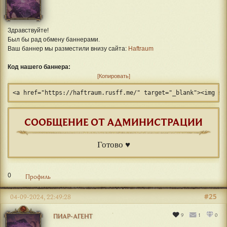
Здравствуйте!
Был бы рад обмену баннерами.
Ваш баннер мы разместили внизу сайта:
Haftraum
Код нашего баннера:
Копировать
<a href="https://haftraum.rusff.me/" target="_blank"><img sr
СООБЩЕНИЕ ОТ АДМИНИСТРАЦИИ
Готово ♥
0
Профиль
#25
04-09-2024, 22:49:28
9
1
0
ПИАР-АГЕНТ