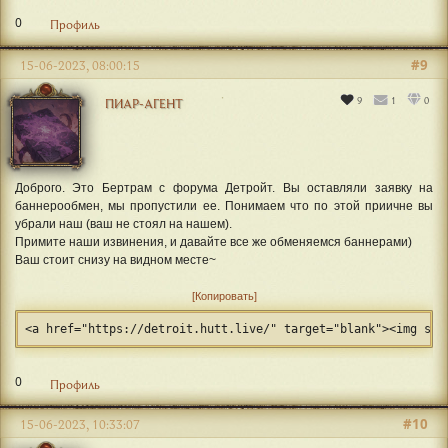
0
Профиль
#9
15-06-2023, 08:00:15
9
1
0
ПИАР-АГЕНТ
Доброго. Это Бертрам с форума Детройт. Вы оставляли заявку на
баннерообмен, мы пропустили ее. Понимаем что по этой приичне вы
убрали наш (ваш не стоял на нашем).
Примите наши извинения, и давайте все же обменяемся баннерами)
Ваш стоит снизу на видном месте~
Копировать
<a href="https://detroit.hutt.live/" target="blank"><img src
0
Профиль
#10
15-06-2023, 10:33:07