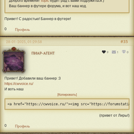
Доброго времени!
Topic
будет рад с вами подружиться:)
Ваш баннер в футере форума, и вот наш код.
Привет! С радостью! Баннер в футере!
0
Профиль
#35
28-01-2025, 01:29:58
9
1
0
ПИАР-АГЕНТ
Привет! Добавили ваш баннер :3
https://cwvoice.ru/
И воть наш
Копировать
<a href="https://cwvoice.ru/"><img src="https://forumstatic.
(привет от Лиры!)
0
Профиль