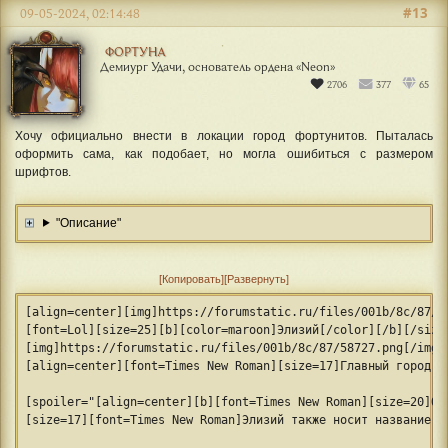
#13
09-05-2024, 02:14:48
ФОРТУНА
Демиург Удачи, основатель ордена «‎Neon»
2706
377
65
Хочу официально внести в локации город фортунитов. Пыталась
оформить сама, как подобает, но могла ошибиться с размером
шрифтов.
"Описание"
Копировать
Развернуть
[align=center][img]https://forumstatic.ru/files/001b/8c/87/9
[font=Lol][size=25][b][color=maroon]Элизий[/color][/b][/size
[img]https://forumstatic.ru/files/001b/8c/87/58727.png[/img]
[align=center][font=Times New Roman][size=17]Главный город ф
[spoiler="[align=center][b][font=Times New Roman][size=20]Оп
[size=17][font=Times New Roman]Элизий также носит название «