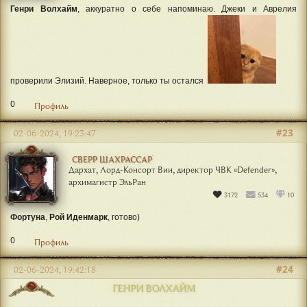
Генри Волхайм
, аккуратно о себе напоминаю. Джеки и Аврелия
проверили Элизий. Наверное, только ты остался
0
Профиль
#23
02-06-2024, 19:23:47
СВЕРР ШАХРАССАР
Дархат, Лорд-Консорт Вии, директор ЧВК «Defender»,
архимагистр ЭльРан
3172
534
10
Фортуна
,
Рой Иденмарк
, готово)
0
Профиль
#24
02-06-2024, 19:42:18
ГЕНРИ ВОЛХАЙМ