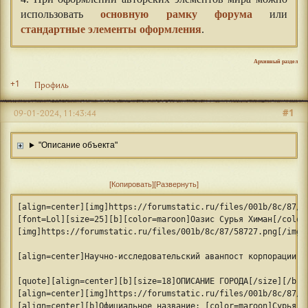
использовать
основную рамку форума
или
стандартные элементы оформления
.
Архивный раздел
+1
Профиль
#1
09-01-2024, 11:43:44
"Описание объекта"
Копировать
Развернуть
[align=center][img]https://forumstatic.ru/files/001b/8c/87/9
[font=Lol][size=25][b][color=maroon]Оазис Сурья Химан[/color
[img]https://forumstatic.ru/files/001b/8c/87/58727.png[/img]
[align=center]Научно-исследовательский аванпост корпорации Э
[quote][align=center][b][size=18]ОПИСАНИЕ ГОРОДА[/size][/b][
[align=center][img]https://forumstatic.ru/files/001b/8c/87/2
[align=center][b]Официальное название: [color=maroon]Сурья Х