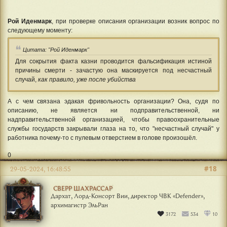
Рой Иденмарк
, при проверке описания организации возник вопрос по
следующему моменту:
Цитата: "Рой Иденмарк"
Для сокрытия факта казни проводится фальсификация истиной
причины смерти - зачастую она маскируется под несчастный
случай,
как правило, уже после убийства
А с чем связана эдакая фривольность организации? Она, судя по
описанию, не является ни подправительственной, ни
надправительственной организацией, чтобы правоохранительные
службы государств закрывали глаза на то, что "несчастный случай" у
работника почему-то с пулевым отверстием в голове произошёл.
0
#18
29-05-2024, 16:48:55
СВЕРР ШАХРАССАР
Дархат, Лорд-Консорт Вии, директор ЧВК «Defender»,
архимагистр ЭльРан
3172
534
10