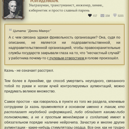
РОЙ ИДЕНМÁРК
Ультрахуман, трансгуманист, инженер, химик,
кибернетик и просто славный парень
157
258
5255
Цитата: "Джеки Магнус"
А с чем связана эдакая фривольность организации? Она, судя по
описанию, не является ни подправительственной, ни
надправительственной организацией, чтобы правоохранительные
службы государств закрывали глаза на то, что "несчастный случай"
у работника почему-то с
пулевым отверстием
в голове произошёл.
Казнь - не означает расстрел.
Тем более в Аркхейме, где способ умертвить неугодного, связанного
тобой по рукам и ногам кучей контролируемых аугментаций, можно
придумать великое множество.
Самое простое - как говорилось в пункте из того же раздела, ключевые
сотрудники (
а казнь применяется в основном именно к таким, кто
располагает неудобной информацией, либо обладает какими-либо
полномочиями, а не к простым менеджерам и солдатам
) имеют в
обязательном порядке наличие нейрочипа. Зачастую и многие другие
аугментации - какие-нибудь стимуляторы сердца. Все они, как не трудно