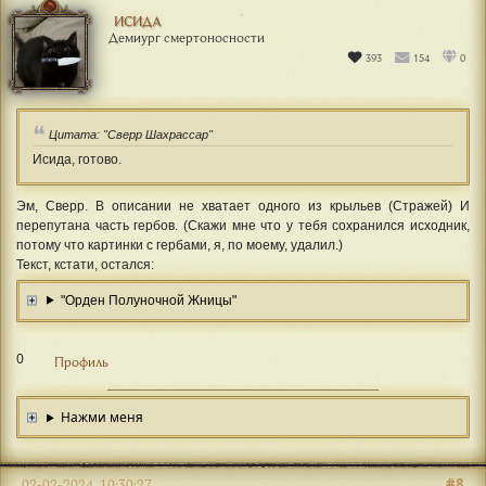
ИСИДА
Демиург смертоносности
393
154
0
Цитата: "Сверр Шахрассар"
Исида, готово.
Эм, Сверр. В описании не хватает одного из крыльев (Стражей) И
перепутана часть гербов. (Скажи мне что у тебя сохранился исходник,
потому что картинки с гербами, я, по моему, удалил.)
Текст, кстати, остался:
"Орден Полуночной Жницы"
0
Профиль
Нажми меня
#8
02-02-2024, 10:30:27