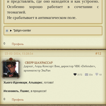
и представлять, где оно находится и как устроено.
Особенно хорошо работает в сочетании с
теомагией.
Не срабатывает в антимагическом поле.
"[align=center
0
Профиль
#12
23-02-2024, 15:28:54
СВЕРР ШАХРАССАР
Дархат, Лорд-Консорт Вии, директор ЧВК «Defender»,
архимагистр ЭльРан
3172
534
10
Хьюго Иденмарк
,
Альварес
, готово!
Иезекииль
,
Пшикс
, в процессе!
0
Профиль