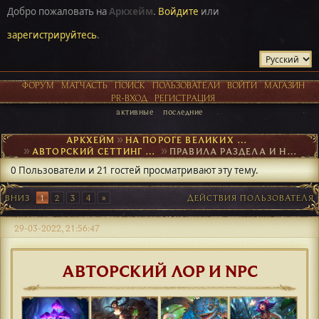
Добро пожаловать на
Аркхейм
.
Войдите
или
зарегистрируйтесь
.
ФОРУМ
МАТЧАСТЬ
ПОИСК
ПОЛЬЗОВАТЕЛИ
ВОЙТИ
МАГАЗИН
PR-ВХОД
РЕГИСТРАЦИЯ
активные
последние
АРКХЕЙМ
►
НА ПОРОГЕ ВЕЛИКИХ ОТКРЫТИЙ
►
АВТОРСКИЙ СЕТТИНГ И NPC
►
ПРАВИЛА РАЗДЕЛА И НАВИГАЦИЯ
0 Пользователи и 21 гостей просматривают эту тему.
ВНИЗ
1
2
3
4
ДЕЙСТВИЯ ПОЛЬЗОВАТЕЛЯ
29-03-2022, 21:56:47
АВТОРСКИЙ ЛОР И NPC