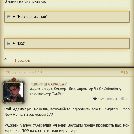
В лимит на 5к уложился:
[/spoiler]
"Новое описание"
"Код"
0
Профиль
#15
29-05-2024, 09:36:19
СВЕРР ШАХРАССАР
Дархат, Лорд-Консорт Вии, директор ЧВК «Defender»,
архимагистр ЭльРан
3172
534
10
Рой Иденмарк
, можешь, пожалуйста, оформить текст шрифтом Times
New Roman и размером 17?
@Джеки Магнус @Аврелия @Генри Волхайм прошу проверить вас, мои
хорошие, ЛОР на соответствие миру. :yep: