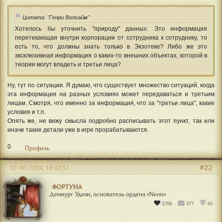
Цитата: "Генри Волхайм"
Хотелось бы уточнить "природу" данных. Это информация
перетекающая внутри корпорации от сотрудника к сотруднику, то
есть то, что должны знать только в Экзотеке? Либо же это
эксклюзивная информация о каких-то внешних объектах, которой в
теории могут владеть и третьи лица?
Ну, тут по ситуации. Я думаю, что существует множество ситуаций, когда
эта информация на разных условиях может передаваться и третьим
лицам. Смотря, что именно за информация, что за "третьи лица", какие
условия и т.п.
Опять же, не вижу смысла подробно расписывать этот пункт, так или
иначе такие детали уже в игре прорабатываются.
0
Профиль
#22
02-06-2024, 18:42:31
ФОРТУНА
Демиург Удачи, основатель ордена «‎Neon»
2706
377
65