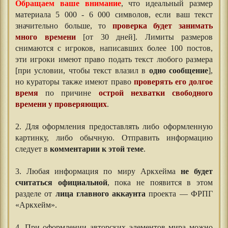
Обращаем ваше внимание
, что идеальный размер
материала 5 000 - 6 000 символов, если ваш текст
значительно больше, то
проверка будет занимать
много времени
[от 30 дней]. Лимиты размеров
снимаются с игроков, написавших более 100 постов,
эти игроки имеют право подать текст любого размера
[при условии, чтобы текст влазил в
одно сообщение
],
но кураторы также имеют право
проверять его долгое
время
по причине
острой нехватки свободного
времени у проверяющих
.
⠀⠀
2. Для оформления предоставлять либо оформленную
картинку, либо обычную. Отправить информацию
следует в
комментарии к этой теме
.
⠀⠀
3. Любая информация по миру Аркхейма
не будет
считаться официальной
, пока не появится в этом
разделе от
лица главного аккаунта
проекта — ФРПГ
«Аркхейм».
⠀⠀
4. При оформлении авторских элементов мира можно