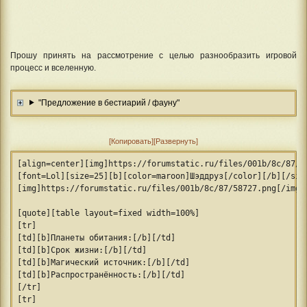
Прошу принять на рассмотрение с целью разнообразить игровой
процесс и вселенную.
"Предложение в бестиарий / фауну"
Копировать
Развернуть
[align=center][img]https://forumstatic.ru/files/001b/8c/87/9
[font=Lol][size=25][b][color=maroon]Шэддруз[/color][/b][/siz
[img]https://forumstatic.ru/files/001b/8c/87/58727.png[/img]
[quote][table layout=fixed width=100%]
[tr]
[td][b]Планеты обитания:[/b][/td]
[td][b]Срок жизни:[/b][/td]
[td][b]Магический источник:[/b][/td]
[td][b]Распространённость:[/b][/td]
[/tr]
[tr]