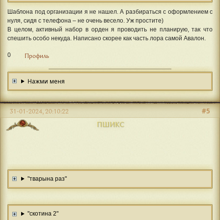
[b]Ординаторы [/b]– служащий персонал, прошедший основную по
Шаблона под организации я не нашел. А разбираться с оформлением с
[b]Интерны[/b] – только пришедшие в орден новички, начинающи
нуля, сидя с телефона – не очень весело. Уж простите)
[/size][/font]
В целом, активный набор в орден я проводить не планирую, так что
[align=center][img]https://forumstatic.ru/files/001b/8c/87/9
спешить особо некуда. Написано скорее как часть лора самой Авалон.
[align=center][font=Lol][size=20][b]РАСПОЛОЖЕНИЕ[/b][/size][
[font=Lol][size=16]Планетоид «Эйва». Расположен на II орбите
0
Профиль
Окружен защитным энергетическим куполом, на орбите находится
[/size][/font]
[/spoiler]
Нажми меня
#5
31-01-2024, 20:10:22
ПШИКС
"тварына раз"
"скотина 2"