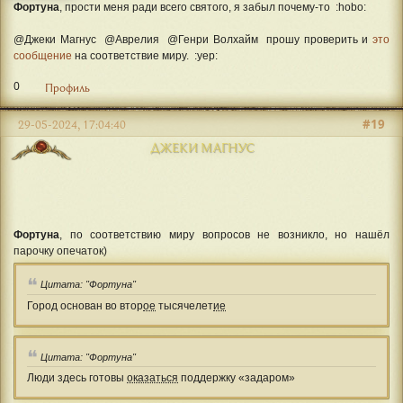
Фортуна
, прости меня ради всего святого, я забыл почему-то :hobo:
@Джеки Магнус @Аврелия @Генри Волхайм прошу проверить и
это
сообщение
на соответствие миру. :yep:
0
Профиль
#19
29-05-2024, 17:04:40
ДЖЕКИ МАГНУС
Фортуна
, по соответствию миру вопросов не возникло, но нашёл
парочку опечаток)
Цитата: "Фортуна"
Город основан во втор
ое
тысячелет
ие
Цитата: "Фортуна"
Люди здесь готовы
оказаться
поддержку «задаром»