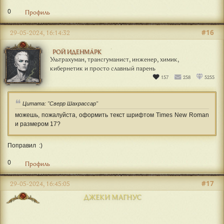
0
Профиль
#16
29-05-2024, 16:14:32
РОЙ ИДЕНМÁРК
Ультрахуман, трансгуманист, инженер, химик,
кибернетик и просто славный парень
157
258
5255
Цитата: "Сверр Шахрассар"
можешь, пожалуйста, оформить текст шрифтом Times New Roman
и размером 17?
Поправил :)
0
Профиль
#17
29-05-2024, 16:45:05
ДЖЕКИ МАГНУС