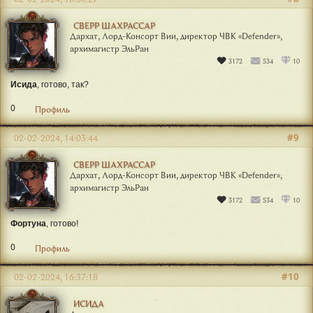
СВЕРР ШАХРАССАР
Дархат, Лорд-Консорт Вии, директор ЧВК «Defender»,
архимагистр ЭльРан
3172
534
10
Исида
, готово, так?
0
Профиль
#9
02-02-2024, 14:03:44
СВЕРР ШАХРАССАР
Дархат, Лорд-Консорт Вии, директор ЧВК «Defender»,
архимагистр ЭльРан
3172
534
10
Фортуна
, готово!
0
Профиль
#10
02-02-2024, 16:37:18
ИСИДА