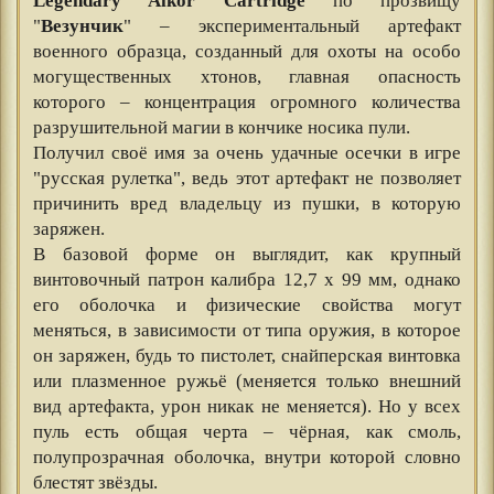
Legendary Alkor Cartridge
по прозвищу
"
Везунчик
" – экспериментальный артефакт
военного образца, созданный для охоты на особо
могущественных хтонов, главная опасность
которого – концентрация огромного количества
разрушительной магии в кончике носика пули.
Получил своё имя за очень удачные осечки в игре
"русская рулетка", ведь этот артефакт не позволяет
причинить вред владельцу из пушки, в которую
заряжен.
В базовой форме он выглядит, как крупный
винтовочный патрон калибра 12,7 х 99 мм, однако
его оболочка и физические свойства могут
меняться, в зависимости от типа оружия, в которое
он заряжен, будь то пистолет, снайперская винтовка
или плазменное ружьё (меняется только внешний
вид артефакта, урон никак не меняется). Но у всех
пуль есть общая черта – чёрная, как смоль,
полупрозрачная оболочка, внутри которой словно
блестят звёзды.