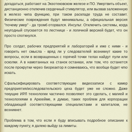
догадаться, работают на Экзотековском железе и ПО. Умертвить объект,
дистанционно отключив сердечный стимулятор, или вызвав заложенную
в железо чипа функцию, при таком раскладе труда не составит.
Физические повреждения будут минимальны, а официальная версия
"почему умер" - да тромб оторвался. Инсульт. Отключить системы, когда
неугодный спускается по лестнице - и логичной версией будет, что он
просто споткнулся.
Про солдат, рабочих предприятий и лабораторий и иже с ними - и
говорить нет смысла - вряд ли у следователей возникнут какие то
вопросы, если в возвращенных с горячей точки телах найдут пули или
осколки. А в намотанных на станок останках, или том, что останется
после прокрутки через биореактор я сомневаюсь, что вообще будет
что
искать.
Сфальсифицировать соответствующие видеозаписи с камер
предприятия/исследовательского цеха будет уже не сложно. Даже
текущие ИРЛ технологии частично позволяют это сделать, с магией и
технологиями в Аркхейме, я думаю, таких проблем для корпорации
обладающей соответствующими специалистами и капиталом, не
возникнет.
Проблема в том, что если я буду вписывать подробное описание к
каждому пункту, я далеко выйду за лимиты.