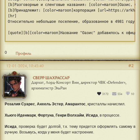
[b]Разговорные и сленговые названия: [color=maroon]Оазис, Су
[b]Принадлежит: [color=maroon]корпорация [url=https://arkhai
[hr]
Относительно небольшое поселение, образованное в 4981 году, 
[quote][b][color=maroon]Название "Оазис" добавилось к официа
Таким образом одновременно достигались две цели: проверка и 
0
Профиль
Долгое нахождение на поверхности неизбежно приводит к деград
#2
12-01-2024, 10:45:40
[align=center][img]https://forumstatic.ru/files/001b/8c/87/2
СВЕРР ШАХРАССАР
Дархат, Лорд-Консорт Вии, директор ЧВК «Defender»,
[quote][b]По структуре Сурья Химан делится на две зоны[/b] -
архимагистр ЭльРан
3172
534
10
[align=center][img]https://forumstatic.ru/uploads/001b/8c/87
Розалия Суарес
,
Анхель Эстер
,
Амарантос
, кристаллы начислил.
[b][u]Внутренняя зона[/u][/b], в которой и располагаются нес
Хьюго Иденмарк
,
Фортуна
,
Генри Волхайм
,
Исида
, в процессе.
[align=center][img]https://forumstatic.ru/uploads/001b/8c/87
Исида
, проверка будет долгой, т.к. тему придется оформлять самому в
[b][u]Внешняя зона[/u][/b], расположенная вокруг стены, сост
ручную. Возьмусь, когда у меня будет настроение.
[align=center][img]https://forumstatic.ru/files/001b/8c/87/2