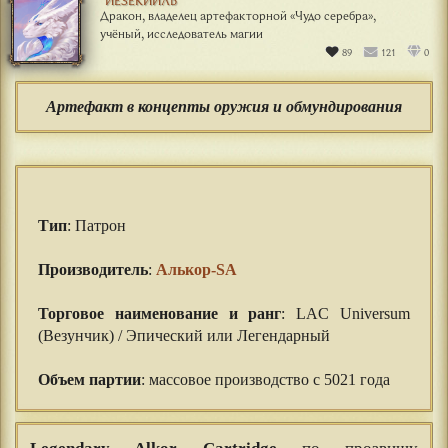
ИЕЗЕКИИЛЬ
Дракон, владелец артефакторной «Чудо серебра»,
учёный, исследователь магии
89
121
0
Артефакт в концепты оружия и обмундирования
Тип
: Патрон
⠀⠀
Производитель
:
Алькор-SA
⠀⠀
Торговое наименование и ранг
: LAC Universum
(Везунчик) / Эпический или Легендарный
⠀⠀
Объем партии
: массовое производство с 5021 года