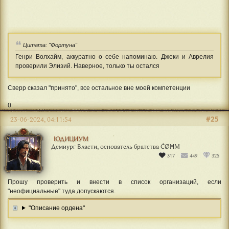
Цитата: "Фортуна"
Генри Волхайм, аккуратно о себе напоминаю. Джеки и Аврелия
проверили Элизий. Наверное, только ты остался
Сверр сказал "принято", все остальное вне моей компетенции
0
#25
23-06-2024, 04:11:54
ЮДИЦИУМ
Демиург Власти, основатель братства ĆØĦΜ
317
449
325
Прошу проверить и внести в список организаций, если
"неофициальные" туда допускаются.
"Описание ордена"