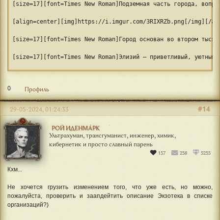
[size=17][font=Times New Roman]Подземная часть города, вопре
[align=center][img]https://i.imgur.com/3RIXRZb.png[/img][/al
[size=17][font=Times New Roman]Город основан во втором тысяч
[size=17][font=Times New Roman]Элизий – приветливый, уютный 
[size=17][font=Times New Roman]Большая часть коренного насел
0
Профиль
[size=17][font=Times New Roman]Храмов и памятников [url=http
#14
29-05-2024, 01:24:33
[size=17][font=Times New Roman]На улицах часто можно встрети
РОЙ ИДЕНМÁРК
[size=17][font=Times New Roman]Город может показаться своео
Ультрахуман, трансгуманист, инженер, химик,
кибернетик и просто славный парень
[float=right][img]https://i.imgur.com/bOqgn4K.png[/img][/flo
157
258
5255
[size=17][font=Times New Roman]Штаб напоминает этакий «фэнте
Кхм...
[size=17][font=Times New Roman]В главном штабе ордена есть о
Не хочется грузить изменением того, что уже есть, но можно,
пожалуйста, проверить и заапдейтить описание Экзотека в списке
[size=17][font=Times New Roman]В Элизии расположена одна из 
организаций?)
[size=17][font=Times New Roman]По части политических и эконо