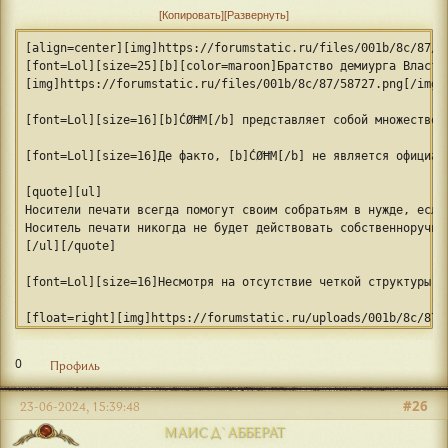
Копировать
Развернуть
[align=center][img]https://forumstatic.ru/files/001b/8c/87/9
[font=Lol][size=25][b][color=maroon]Братство демиурга Власти
[img]https://forumstatic.ru/files/001b/8c/87/58727.png[/img]
[font=Lol][size=16][b]ĆØĦΜ[/b] представляет собой множество 
[font=Lol][size=16]Де факто, [b]ĆØĦΜ[/b] не является официал
[quote][ul]
Носители печати всегда помогут своим собратьям в нужде, если
Носитель печати никогда не будет действовать собственноручно
[/ul][/quote]
[font=Lol][size=16]Несмотря на отсутствие четкой структуры и
[float=right][img]https://forumstatic.ru/uploads/001b/8c/87/
[font=Lol][size=16]Потратив некоторое время на изучение особ
0
Профиль
#26
23-06-2024, 15:39:48
МАИС Д`АББЕРАТ