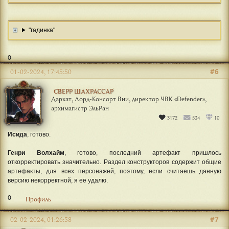
"гадинка"
0
#6
01-02-2024, 17:45:50
СВЕРР ШАХРАССАР
Дархат, Лорд-Консорт Вии, директор ЧВК «Defender»,
архимагистр ЭльРан
3172
534
10
Исида
, готово.
Генри Волхайм
, готово, последний артефакт пришлось
откорректировать значительно. Раздел конструкторов содержит общие
артефакты, для всех персонажей, поэтому, если считаешь данную
версию некорректной, я ее удалю.
0
Профиль
#7
02-02-2024, 01:26:58