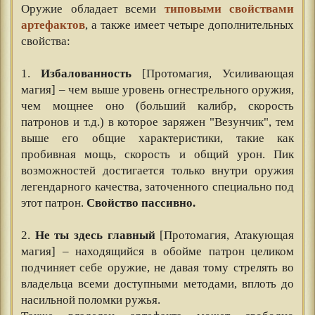
Оружие обладает всеми
типовыми свойствами
артефактов
, а также имеет четыре дополнительных
свойства:
⠀⠀
1.
Избалованность
[Протомагия, Усиливающая
магия] – чем выше уровень огнестрельного оружия,
чем мощнее оно (больший калибр, скорость
патронов и т.д.) в которое заряжен "Везунчик", тем
выше его общие характеристики, такие как
пробивная мощь, скорость и общий урон. Пик
возможностей достигается только внутри оружия
легендарного качества, заточенного специально под
этот патрон.
Свойство пассивно.
⠀⠀
2.
Не ты здесь главный
[Протомагия, Атакующая
магия] – находящийся в обойме патрон целиком
подчиняет себе оружие, не давая тому стрелять во
владельца всеми доступными методами, вплоть до
насильной поломки ружья.