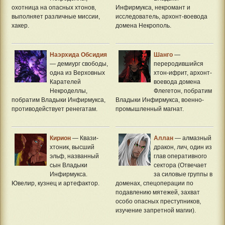
охотница на опасных хтонов,
Инфирмукса, некромант и
выполняет различные миссии,
исследователь, архонт-воевода
хакер.
домена Некрополь.
Наэрхида Обсидия
Шанго
—
— демиург свободы,
переродившийся
одна из Верховных
хтон-ифрит, архонт-
Карателей
воевода домена
Некроделлы,
Флегетон, побратим
побратим Владыки Инфирмукса,
Владыки Инфирмукса, военно-
противодействует ренегатам.
промышленный магнат.
Кирион
— Квази-
Аллан
— алмазный
хтоник, высший
дракон, лич, один из
эльф, названный
глав оперативного
сын Владыки
сектора (Отвечает
Инфирмукса.
за силовые группы в
Ювелир, кузнец и артефактор.
доменах, спецоперации по
подавлению мятежей, захват
особо опасных преступников,
изучение запретной магии).