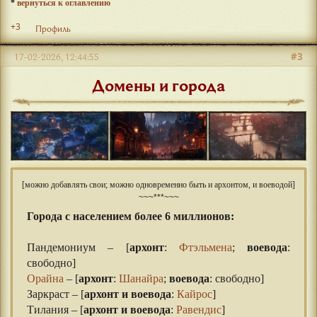
*
вернуться к оглавлению
+3
Профиль
#3
17-02-2026, 12:44:55
Домены и города
[можно добавлять свои; можно одновременно быть и архонтом, и воеводой]
~~~***~~~
Города с населением более 6 миллионов:
Пандемониум – [
архонт
:
Фтэльмена
;
воевода
:
свободно]
Орайна
– [
архонт
:
Шанайра
;
воевода
: свободно]
Заркраст – [
архонт и воевода
:
Кайрос
]
Тилания – [
архонт и воевода
:
Равендис
]