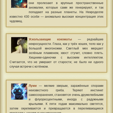
они пролезают в крупные пространственные
аномалии, которые сами же генерируют, и так
попадают на разные планеты. На Некроделле
известно 430 особи — аномально высокая концентрация этих
чудовищ.
Ускользающие нэкоматы
— редчайшие
некросущности. Глаза, как у трёх кошек, тело как у
большой многоножки. Светлый мех мерцает
зелёным пламенем, хвост стучит, словно плеть.
Хищники-одиночки с высоким интеллектом.
Считается, что не умирают от старости; не было ни одного
случая встречи с котёнком.
Луми
— мелкие зверьки, заражённые спорами
неизвестного гриба. Теряют инстинкт
самосохранения, становятся очень дружелюбными
и флуоресцентными, иногда с радужными
крыльями. К пяти годам максимально светятся,
затем окукливаются и превращаются в переливающиеся