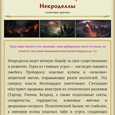
Некроделлы
- сюжетные крючки -
Пока жива память о его «величии», пока уробороситы несут его волю, он
остаётся той самой неизменной константой Некроделлы. (
с
)
Некроделла ведет вечную борьбу за свое существование
и развитие. Одна из главных угроз — наследие павшего
лжебога Уробороса: опасные культы и «осколки»
запретной магии, поражающие разум носителей. Эту
скверну власть беспощадно уничтожает. Ситуацию
обостряют прорывы монстров из хтонических разломов
(Тартар, Геенна, Бездна), а также подпольные секты,
сепаратисты, террористы, клановые мятежи и
дворцовые интриги. Политический баланс не стабилен,
а империя полна опасных тайн и угроз, создающих