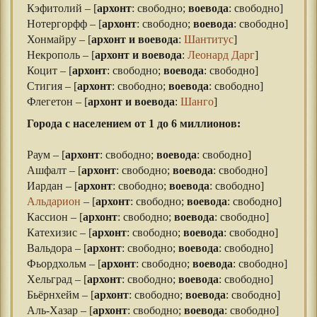
Кэфитолий – [
архонт
: свободно;
воевода
: свободно]
Нотергорфф – [
архонт
: свободно;
воевода
: свободно]
Хонмайру – [
архонт и воевода
:
Шантитус
]
Некрополь – [
архонт и воевода
:
Леонард Дарг
]
Коцит – [
архонт
: свободно;
воевода
: свободно]
Стигия – [
архонт
: свободно;
воевода
: свободно]
Флегетон – [
архонт и воевода
:
Шанго
]
Города с населением от 1 до 6 миллионов:
Раум – [
архонт
: свободно;
воевода
: свободно]
Ашфалт – [
архонт
: свободно;
воевода
: свободно]
Иардан – [
архонт
: свободно;
воевода
: свободно]
Альдарион
– [
архонт
: свободно;
воевода
: свободно]
Кассион – [
архонт
: свободно;
воевода
: свободно]
Катехизис – [
архонт
: свободно;
воевода
: свободно]
Вальдора – [
архонт
: свободно;
воевода
: свободно]
Фьордхольм – [
архонт
: свободно;
воевода
: свободно]
Хельград – [
архонт
: свободно;
воевода
: свободно]
Бьёрнхейм – [
архонт
: свободно;
воевода
: свободно]
Аль-Хазар – [
архонт
: свободно;
воевода
: свободно]