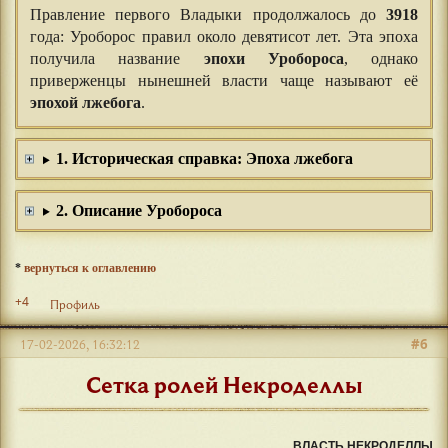
Правление первого Владыки продолжалось до
3918
года: Уроборос правил около девятисот лет. Эта эпоха
получила название
эпохи Уробороса
, однако
приверженцы нынешней власти чаще называют её
эпохой лжебога
.
1. Историческая справка: Эпоха лжебога
2. Описание Уробороса
*
вернуться к оглавлению
+4
Профиль
#6
17-02-2026, 16:32:12
Сетка ролей Некроделлы
ВЛАСТЬ НЕКРОДЕЛЛЫ