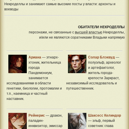
Некроделлы и занимают самые высокие посты у власти: архонты и
воеводы
ОБИТАТЕЛИ НЕКРОДЕЛЛЫ
персонажи, не связанные с
высшей властью
Некроделлы,
и/или не являются соратниками Владыки напрямую
Ариана
— этнарх-
Солар Блэквуд
—
хтоник, жительница
полуэльф, археолог
города
и артефактолог,
Пандемониум,
житель города-
занимается
крепости Заркраст,
исследованиями в области
независимый исследователь и
генетики, биологии, протомагии и
путешественник.
т.п., наемница и частный
наставник.
Рейнерис
— дракон,
Шаксесс Келиндор
паладин-
— эльф, первый
инквизитор, эмиссар
советник: глава