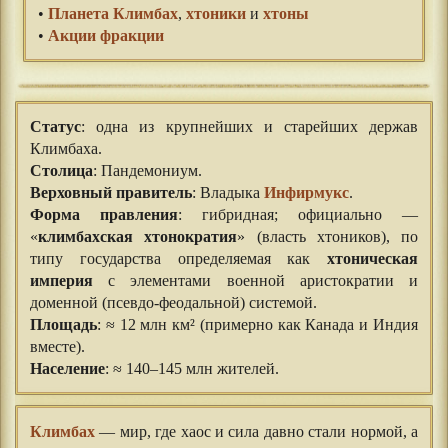
•
Планета Климбах
,
хтоники
и
хтоны
•
Акции фракции
Статус
: одна из крупнейших и старейших держав
Климбаха.
Столица
: Пандемониум.
Верховный правитель
: Владыка
Инфирмукс
.
Форма правления
: гибридная; официально —
«
климбахская хтонократия
» (власть хтоников), по
типу государства определяемая как
хтоническая
империя
с элементами военной аристократии и
доменной (псевдо-феодальной) системой.
Площадь
: ≈ 12 млн км² (примерно как Канада и Индия
вместе).
Население
: ≈ 140–145 млн жителей.
Климбах
— мир, где хаос и сила давно стали нормой, а