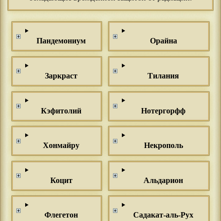
Пандемониум
Орайна
Заркраст
Тилания
Кэфитолий
Нотергорфф
Хонмайру
Некрополь
Коцит
Альдарион
Флегетон
Садакат-аль-Рух