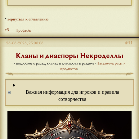
*
вернуться к оглавлению
+3
Профиль
#11
26-06-2026, 23:00:06
Кланы и диаспоры Некроделлы
- подробнее о расах, кланах и диаспорах в разделе «
Население: расы и
народности
» -
Важная информация для игроков и правила
сотворчества