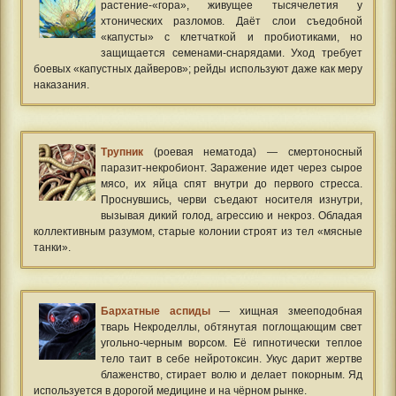
растение-«гора», живущее тысячелетия у
хтонических разломов. Даёт слои съедобной
«капусты» с клетчаткой и пробиотиками, но
защищается семенами-снарядами. Уход требует
боевых «капустных дайверов»; рейды используют даже как меру
наказания.
Трупник
(роевая нематода) — смертоносный
паразит-некробионт. Заражение идет через сырое
мясо, их яйца спят внутри до первого стресса.
Проснувшись, черви съедают носителя изнутри,
вызывая дикий голод, агрессию и некроз. Обладая
коллективным разумом, старые колонии строят из тел «мясные
танки».
Бархатные аспиды
— хищная змееподобная
тварь Некроделлы, обтянутая поглощающим свет
угольно-черным ворсом. Её гипнотически теплое
тело таит в себе нейротоксин. Укус дарит жертве
блаженство, стирает волю и делает покорным. Яд
используется в дорогой медицине и на чёрном рынке.