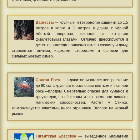
кристаллы, ценимые как украшения.
Варгесты
— крупные четвероногие хищники до 1,5
метров в холке и 3 метров в длину, с чёрной
жёсткой шерстью, шипами и четырьмя
фиолетовыми глазами. Отлично дрессируются в
детстве, навсегда привязываются к хозяину и дому,
становятся гончими, ищеками, сторожами и основой для
сильных боевых химер.
Святая Роса
— ядовитое многолетнее растение
до 90 см, с крупным коралловым цветком и «каплей
росы»-плодом. Смертельно опасна для хуманов и
кроуxеодов, но её плоды и сок временно лишают
магических способностей. Растёт у Стикса,
контролируется властями, вывоз ограничен. Экспорт на черный
рынок.
Гигантская Брассика
— выведённое биомагами