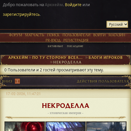
Добро пожаловать на
Аркхейм
.
Войдите
или
зарегистрируйтесь
.
ФОРУМ
МАТЧАСТЬ
ПОИСК
ПОЛЬЗОВАТЕЛИ
ВОЙТИ
МАГАЗИН
PR-ВХОД
РЕГИСТРАЦИЯ
активные
последние
АРКХЕЙМ
►
ПО ТУ СТОРОНУ ВСЕЛЕННОЙ
►
БЛОГИ ИГРОКОВ
►
НЕКРОДЕЛЛА
0 Пользователи и 2 гостей просматривают эту тему.
ВНИЗ
1
ДЕЙСТВИЯ ПОЛЬЗОВАТЕЛЯ
17-02-2026, 11:47:21
НЕКРОДЕЛЛА
- хтоническая империя -