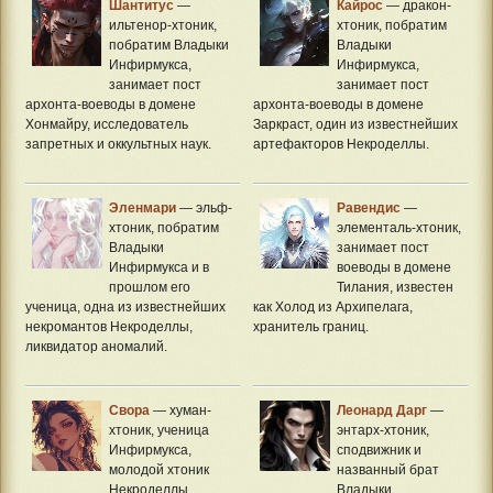
Шантитус
—
Кайрос
— дракон-
ильтенор-хтоник,
хтоник, побратим
побратим Владыки
Владыки
Инфирмукса,
Инфирмукса,
занимает пост
занимает пост
архонта-воеводы в домене
архонта-воеводы в домене
Хонмайру, исследователь
Заркраст, один из известнейших
запретных и оккультных наук.
артефакторов Некроделлы.
Эленмари
— эльф-
Равендис
—
хтоник, побратим
элементаль-хтоник,
Владыки
занимает пост
Инфирмукса и в
воеводы в домене
прошлом его
Тилания, известен
ученица, одна из известнейших
как Холод из Архипелага,
некромантов Некроделлы,
хранитель границ.
ликвидатор аномалий.
Свора
— хуман-
Леонард Дарг
—
хтоник, ученица
энтарх-хтоник,
Инфирмукса,
сподвижник и
молодой хтоник
названный брат
Некроделлы,
Владыки