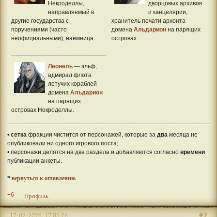
Некроделлы,
дворцовых архивов
направляемый в
и канцелярии,
другие государства с
хранитель печати архонта
поручениями (часто
домена
Альдарион
на парящих
неофициальными), наемница.
островах.
Леонель
— эльф,
адмирал флота
летучих кораблей
домена
Альдарион
на парящих
островах Некроделлы.
•
сетка
фракции чистится от персонажей, которые за
два
месяца не
опубликовали ни одного игрового поста;
• персонажи делятся на два раздела и добавляются согласно
времени
публикации анкеты.
*
вернуться к оглавлению
+6
Профиль
#7
17-02-2026, 17:05:26