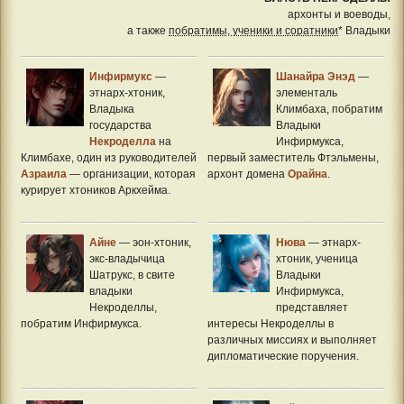
архонты и воеводы,
а также
побратимы, ученики и соратники
* Владыки
Инфирмукс
—
Шанайра Энэд
—
этнарх-хтоник,
элементаль
Владыка
Климбаха, побратим
государства
Владыки
Некроделла
на
Инфирмукса,
Климбахе, один из руководителей
первый заместитель Фтэльмены,
Азраила
— организации, которая
архонт домена
Орайна
.
курирует хтоников Аркхейма.
Айне
— эон-хтоник,
Нюва
— этнарх-
экс-владычица
хтоник, ученица
Шатрукс, в свите
Владыки
владыки
Инфирмукса,
Некроделлы,
представляет
побратим Инфирмукса.
интересы Некроделлы в
различных миссиях и выполняет
дипломатические поручения.