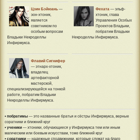
Цзин Бэйюань
—
Фехата
— эльф-
эон-хтоник,
хтоник, глава
является
Управления Особых
советником по
Проектов Владыки,
особым вопросам
побратим Владыки
Владыки Некроделлы
Некроделлы Инфирмукса.
Инфирмукса.
Флавий Сигнифер
— этнарх-хтоник,
владелец
артефакторной
мастерской,
специализирующейся на тонкой
работе, побратим Владыки
Некроделлы Инфирмукса.
•
побратимы
— это названные братья и сёстры Инфирмукса, верные
соратники и ближний круг
•
ученики
— хтоники, обучающиеся у Инфирмукса тем или иным
магическим или боевым искусствам, тоже ближний круг
•
соратники
— надежные сподвижники, которые служат на благо