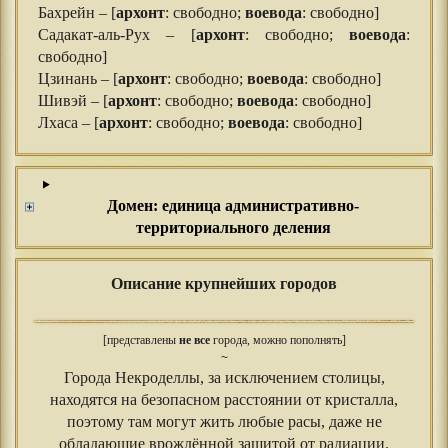
Бахрейн – [
архонт
: свободно;
воевода
: свободно]
Садакат-аль-Рух – [
архонт
: свободно;
воевода
:
свободно]
Цзинань – [
архонт
: свободно;
воевода
: свободно]
Шивэй – [
архонт
: свободно;
воевода
: свободно]
Лхаса – [
архонт
: свободно;
воевода
: свободно]
Домен: единица административно-
территориального деления
Описание крупнейших городов
[представлены
не все
города, можно пополнять]
~
Города Некроделлы, за исключением столицы,
находятся на безопасном расстоянии от кристалла,
поэтому там могут жить любые расы, даже не
обладающие врождённой защитой от радиации.