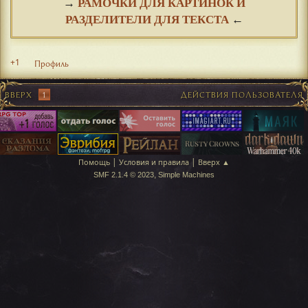
→
РАМОЧКИ ДЛЯ КАРТИНОК И
РАЗДЕЛИТЕЛИ ДЛЯ ТЕКСТА
←
+1
Профиль
ВВЕРХ
1
ДЕЙСТВИЯ ПОЛЬЗОВАТЕЛЯ
|
|
Помощь
Условия и правила
Вверх ▲
,
SMF 2.1.4 © 2023
Simple Machines