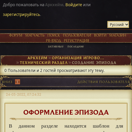
Добро пожаловать на
Аркхейм
.
Войдите
или
зарегистрируйтесь
.
ФОРУМ
МАТЧАСТЬ
ПОИСК
ПОЛЬЗОВАТЕЛИ
ВОЙТИ
МАГАЗИН
PR-ВХОД
РЕГИСТРАЦИЯ
активные
последние
АРКХЕЙМ
►
ОРГАНИЗАЦИЯ ИГРОВОГО ПРОЦЕССА
►
ТЕХНИЧЕСКИЙ РАЗДЕЛ
►
СОЗДАНИЕ ЭПИЗОДА
0 Пользователи и 2 гостей просматривают эту тему.
ВНИЗ
1
ДЕЙСТВИЯ ПОЛЬЗОВАТЕЛЯ
24-03-2022, 07:24:32
ОФОРМЛЕНИЕ ЭПИЗОДА
В данном разделе находится шаблон для