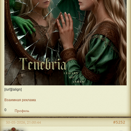
[/url][/align]
Взаимная реклама
0
Профиль
#5252
30-05-2026, 21:00:44