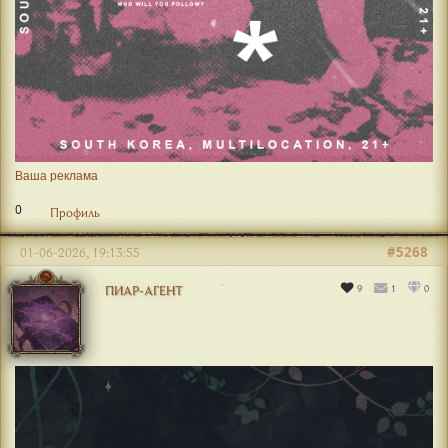
Ваша реклама
0
Профиль
#5268
01-06-2026, 19:13:55
9
1
0
ПИАР-АГЕНТ