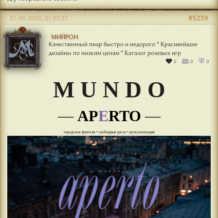
#5259
31-05-2026, 01:07:37
МИЙРОН
Качественный пиар быстро и недорого * Красивейшие
дизайны по низким ценам * Каталог ролевых игр
0
0
0
M U N D O
—
AP
E
RTO
—
городское фэнтези • свободные расы • мультилокация