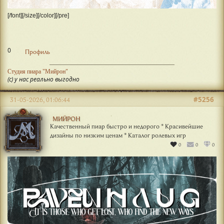
[/font][/size][/color][/pre]
0
Профиль
Студия пиара "Мийрон"
(с) у нас реально выгодно
#5256
31-05-2026, 01:06:44
МИЙРОН
Качественный пиар быстро и недорого * Красивейшие
дизайны по низким ценам * Каталог ролевых игр
0
0
0