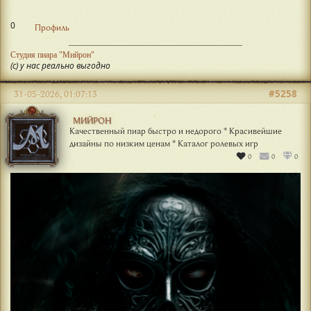
0
Профиль
Студия пиара "Мийрон"
(с) у нас реально выгодно
#5258
31-05-2026, 01:07:13
МИЙРОН
Качественный пиар быстро и недорого * Красивейшие
дизайны по низким ценам * Каталог ролевых игр
0
0
0