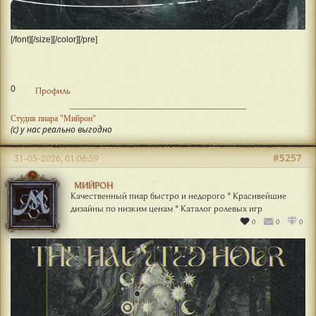
[/font][/size][/color][/pre]
0
Профиль
Студия пиара "Мийрон"
(с) у нас реально выгодно
#5257
31-05-2026, 01:06:59
МИЙРОН
Качественный пиар быстро и недорого * Красивейшие
дизайны по низким ценам * Каталог ролевых игр
0
0
0