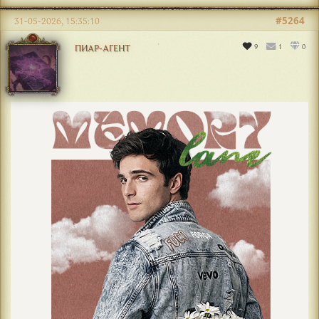
#5264
31-05-2026, 15:35:10
9
1
0
ПИАР-АГЕНТ