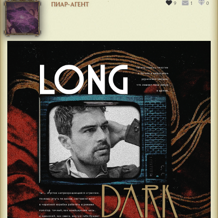
9
1
0
ПИАР-АГЕНТ