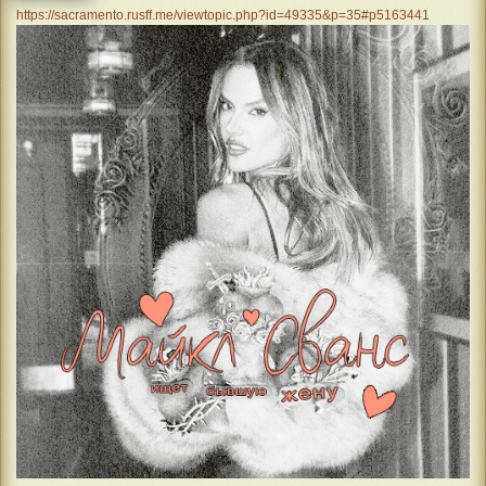
https://sacramento.rusff.me/viewtopic.php?id=49335&p=35#p5163441