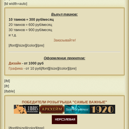
[td width=auto]
Выгул твинов:
10 твинов = 300 руб/месяц
20 твинов = 600 руб/месяц
30 твинов = 900 руб/месяц
и т.д.
Заказывайте!
[/font][/size][/color][/pre]
Оформление проектов:
Дизайн
- от 1000 руб
Графика
- от 10 руб[/font][/size][/color][/pre]
[/td]
[/tr]
[/table]
ПОБЕДИТЕЛИ РОЗЫГРЫША "САМЫЕ ВАЖНЫЕ"
[/font][/size][/color][/pre]