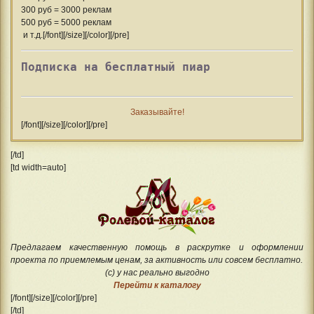
300 руб = 3000 реклам
500 руб = 5000 реклам
и т.д.[/font][/size][/color][/pre]
Подписка на бесплатный пиар
Заказывайте!
[/font][/size][/color][/pre]
[/td]
[td width=auto]
Предлагаем качественную помощь в раскрутке и оформлении
проекта по приемлемым ценам, за активность или совсем бесплатно.
(с) у нас реально выгодно
Перейти к каталогу
[/font][/size][/color][/pre]
[/td]