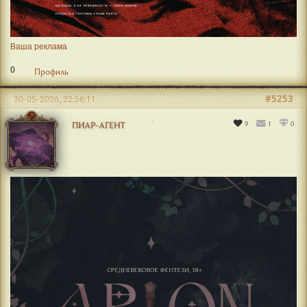
Ваша реклама
0
Профиль
#5253
30-05-2026, 22:56:11
9
1
0
ПИАР-АГЕНТ