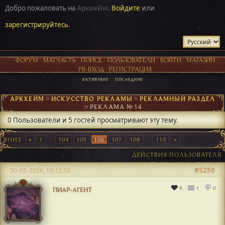
Добро пожаловать на
Аркхейм
.
Войдите
или
зарегистрируйтесь
.
ФОРУМ
МАТЧАСТЬ
ПОИСК
ПОЛЬЗОВАТЕЛИ
ВОЙТИ
МАГАЗИН
PR-ВХОД
РЕГИСТРАЦИЯ
активные
последние
АРКХЕЙМ
►
ИСКУССТВО РЕКЛАМЫ
►
РЕКЛАМНЫЙ РАЗДЕЛ
►
РЕКЛАМА №14
0 Пользователи и 5 гостей просматривают эту тему.
ВНИЗ
1
...
104
105
106
107
108
...
113
ДЕЙСТВИЯ ПОЛЬЗОВАТЕЛЯ
#5250
30-05-2026, 10:12:30
9
1
0
ПИАР-АГЕНТ