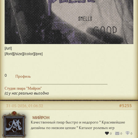
[/url]
[/font][/size][/color][/pre]
0
Профиль
Студия пиара "Мийрон"
(с) у нас реально выгодно
#5255
31-05-2026, 01:06:32
МИЙРОН
Качественный пиар быстро и недорого * Красивейшие
дизайны по низким ценам * Каталог ролевых игр
0
0
0