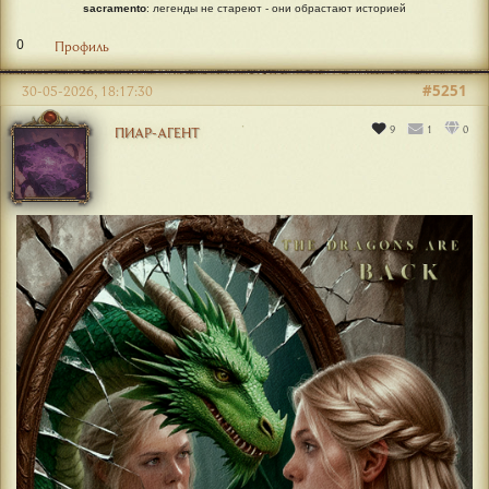
sacramento
: легенды не стареют - они обрастают историей
0
Профиль
#5251
30-05-2026, 18:17:30
9
1
0
ПИАР-АГЕНТ