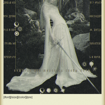
[/font][/size][/color][/pre]