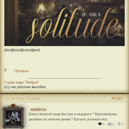
[/font][/size][/color][/pre]
0
Профиль
Студия пиара "Мийрон"
(с) у нас реально выгодно
#5261
31-05-2026, 01:08:26
МИЙРОН
Качественный пиар быстро и недорого * Красивейшие
дизайны по низким ценам * Каталог ролевых игр
0
0
0