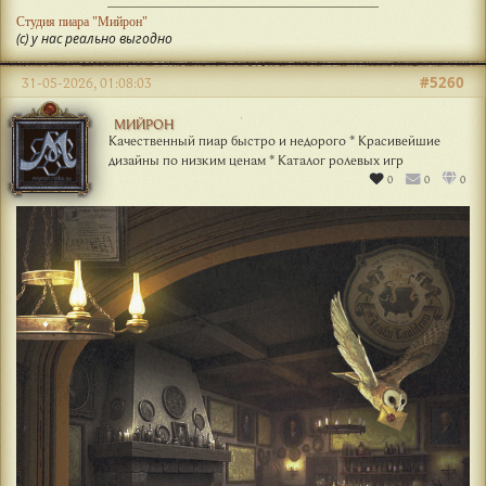
Студия пиара "Мийрон"
(с) у нас реально выгодно
#5260
31-05-2026, 01:08:03
МИЙРОН
Качественный пиар быстро и недорого * Красивейшие
дизайны по низким ценам * Каталог ролевых игр
0
0
0