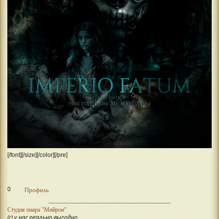
[/font][/size][/color][/pre]
0
Профиль
Студия пиара "Мийрон"
(с) у нас реально выгодно