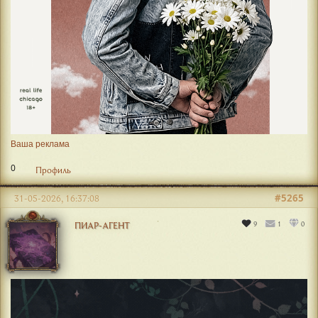
Ваша реклама
0
Профиль
#5265
31-05-2026, 16:37:08
9
1
0
ПИАР-АГЕНТ