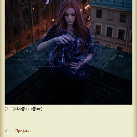
[/font][/size][/color][/pre]
0
Профиль