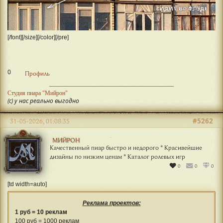
[/font][/size][/color][/pre]
0
Профиль
Студия пиара "Мийрон"
(с) у нас реально выгодно
#5262
31-05-2026, 01:08:35
МИЙРОН
Качественный пиар быстро и недорого * Красивейшие
дизайны по низким ценам * Каталог ролевых игр
0
0
0
[td width=auto]
Реклама проектов:
1 руб = 10 реклам
100 руб = 1000 реклам