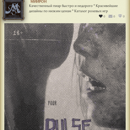
МИЙРОН
Качественный пиар быстро и недорого * Красивейшие
дизайны по низким ценам * Каталог ролевых игр
0
0
0