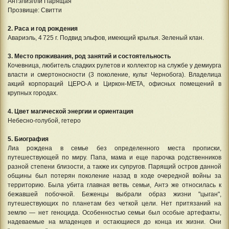
Антэлиэлли Парящая
Прозвище: Свитти
2. Раса и год рождения
Авариэль, 4 725 г. Подвид эльфов, имеющий крылья. Зеленый клан.
3. Место проживания, род занятий и состоятельность
Кочевница, любитель сладких рулетов и коллектор на службе у демиурга
власти и смертоносности (3 поколение, культ Чернобога). Владелица
акций корпораций ЦЕРО-A и Циркон-META, офисных помещений в
крупных городах.
4. Цвет магической энергии и ориентация
Небесно-голубой, гетеро
5. Биография
Лиа рождена в семье без определенного места прописки,
путешествующей по миру. Папа, мама и еще парочка родственников
разной степени близости, а также их супругов. Парящий остров данной
общины был потерян поколение назад в ходе очередной войны за
территорию. Была убита главная ветвь семьи, Антэ же относилась к
бежавшей побочной. Беженцы выбрали образ жизни "цыган",
путешествующих по планетам без четкой цели. Нет притязаний на
землю — нет геноцида. Особенностью семьи был особые артефакты,
надеваемые на младенцев и остающиеся до конца их жизни. Они