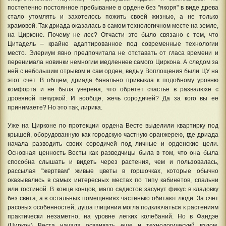
постепенно постоянное пребывание в ордене без "якоря" в виде древа
стало утомлять и захотелось пожить своей жизнью, а не только
храмовой. Так дриада оказалась в самом технологичном месте на земле,
на Цирконе. Почему не лес? Отчасти это было связано с тем, что
Цитадель – крайне адаптированное под современные технологии
место. Элериум явно предпочитала не отставать от гласа времени и
перенимала новинки немногим медленнее самого Циркона. А следом за
ней с небольшим отрывом и сам орден, ведь у Воплощения были ЦУ на
этот счет. В общем, дриада банально привыкла к подобному уровню
комфорта и не была уверена, что обретет счастье в развалюхе с
дровяной печуркой. И вообще, жечь сородичей? Да за кого вы ее
принимаете? Но это так, лирика.
Уже на Цирконе по протекции ордена Весте выделили квартирку под
крышей, оборудованную как городскую частную оранжерею, где дриада
начала разводить своих сородичей под личные и орденские цели.
Основная ценность Весты как разведчицы была в том, что она была
способна слышать и видеть через растения, чем и пользовалась,
рассылая "жертвам" живые цветы в горшочках, которые обычно
оказывались в самых интересных местах по типу кабинетов, спальни
или гостиной. В конце концов, мало садистов засунут фикус в кладовку
без света, а в остальных помещениях частенько обитают люди. За счет
расовых особенностей, душа глицинии могла подключаться к растениям
практически незаметно, на уровне легких колебаний. Но в Фандэе
(Циркон) Веста начала осваивать еще и технологический взлом,