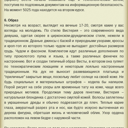
поступив по подложным документам на информационную безопасность.
На момент 5025 года находится на втором курсе.
6. Образ
Несмотря на возраст, выглядит на вечные 17-20, смотря какие у вас
взгляды на молодежь. По стилю Вистерия – это современного вида
девушка, одетая скорее в цирконском-друидическом стиле, нежели в
традиционном. Драные джинсы с баской и природными узорами, кроссы
и кроп-топ из которого только чудом не выпадает достойных размеров
грудь. Чудом и фасоном. Комплектом идут различные дополнения по
типу проколотого пупка и языка, а также различных фенечек по
настроению. Вот и создан типичный образ Весты, в котором она гуляет
по технократическим локациям и некоторым лояльно настроенным
традиционным. На дух не выносит развевающиеся платьица и
"приличные" закрытые вещи, поскольку любит солнце на своей коже. Не
будь социальных и материальных штрафов – ходила бы нагишом.
Порой рисует на себе узоры аля временные тату на коже, чаще всего
природных мотивов. Продолжая тему даров генетики, Вистерия –
натуральная блондинка с достаточно смуглой кожей. Волосы заплетены
в украшенные дреды и обычно подрезаются до плеч. Теплые карие
глаза, аккуратный разрез рта и нос, как будто искусно выточенная из
дерева фигурка, обретшая жизнь и человеческий облик. Узор ордена
расположен на левом бедре с наружной части.