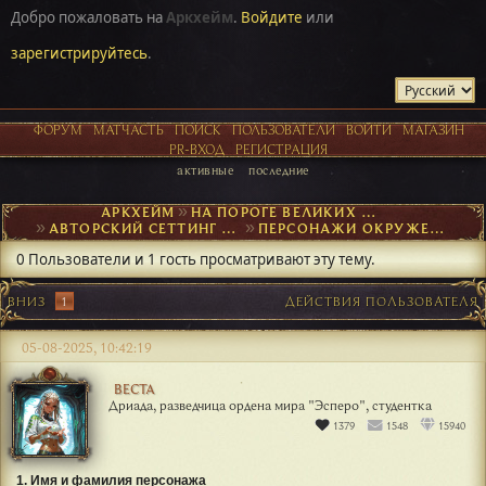
Добро пожаловать на
Аркхейм
.
Войдите
или
зарегистрируйтесь
.
ФОРУМ
МАТЧАСТЬ
ПОИСК
ПОЛЬЗОВАТЕЛИ
ВОЙТИ
МАГАЗИН
PR-ВХОД
РЕГИСТРАЦИЯ
активные
последние
АРКХЕЙМ
►
НА ПОРОГЕ ВЕЛИКИХ ОТКРЫТИЙ
►
АВТОРСКИЙ СЕТТИНГ И NPC
►
ПЕРСОНАЖИ ОКРУЖЕНИЯ
►
NPC ЭЛЕРИУМ
0 Пользователи и 1 гость просматривают эту тему.
ВНИЗ
1
ДЕЙСТВИЯ ПОЛЬЗОВАТЕЛЯ
05-08-2025, 10:42:19
ВЕСТА
Дриада, разведчица ордена мира "Эсперо", студентка
1379
1548
15940
1. Имя и фамилия персонажа