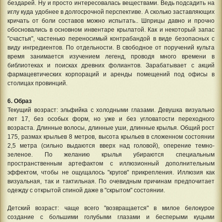
бездарей. Ну и просто интересовалась веществами. Ведь подсадить на
иглу куда удобнее в долгосрочной перспективе. А сколько заставляющих
кричать от боли составов можно испытать.. Шприцы давно и прочно
обосновались в основном инвентаре крылатой. Как и некоторый запас
"счастья", частенько переносимый контрабандой в виде безопасных с
виду ингредиентов. По отдельности. В свободное от поручений культа
время занимается изучением легенд, проводя много времени в
библиотеках и поисках древних фолиантов. Зарабатывает с акций
фармацевтических корпораций и аренды помещений под офисы в
столицах провинций.
6. Образ
Текущий возраст: эльфийка с холодными глазами. Девушка визуально
лет 17, без особых форм, но уже и без угловатости переходного
возраста. Длинные волосы, длинные уши, длинные крылья. Общий рост
175, размах крыльев 8 метров, высота крыльев в сложенном состоянии
2,5 метра (сильно выдаются вверх над головой), оперение темно-
зеленое. По желанию крылья убираются специальным
пространственным артефактом с иллюзионный дополнительным
эффектом, чтобы не ощущалось "кругов" прикрепления. Иллюзия как
визуальная, так и тактильная. По очевидным причинам предпочитает
одежду с открытой спиной даже в "скрытом" состоянии.
Детский возраст: чаще всего "возвращается" в милое белокурое
создание с большими голубыми глазами и бесперыми куцыми