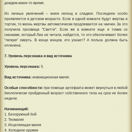
дождем какое-то время.
Из личных увлечений – книги легенд и сладкое. Последнее особо
проявляется в детском возрасте. Если в одной комнате будут жертва и
тортик, то жизнь жертвы автоматически продлевается на чаечек. За это
получила прозвище "Свитти". Если же в комнате еще и томик со
сказками, который Лиа не читала, найдется, то это обеспечивает более
"легкую" смерть. В конце концов, кто узнает? А польза должна быть
оплачена.
7. Уровень персонажа и вид источника
Уровень персонажа:
5.
Вид источника:
инвокационная магия.
Особые способности:
при помощи артефакта может вернуться в любой
биологически пройденный возраст собственного тела на срок не более
недели.
Начинающий:
1. Безоружный бой
2. Теомагия
3. Исцеляющая магия
4. Холодное оружие