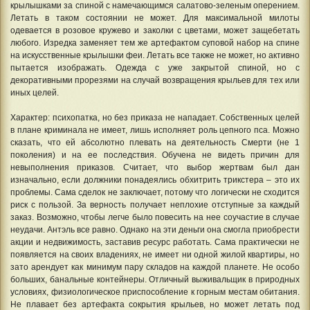
крылышками за спиной с намечающимся салатово-зеленым оперением.
Летать в таком состоянии не может. Для максимальной милоты
одевается в розовое кружево и заколки с цветами, может защебетать
любого. Изредка заменяет тем же артефактом суповой набор на спине
на искусственные крылышки феи. Летать все также не может, но активно
пытается изображать. Одежда с уже закрытой спиной, но с
декоративными прорезями на случай возвращения крыльев для тех или
иных целей.
Характер: психопатка, но без приказа не нападает. Собственных целей
в плане криминала не имеет, лишь исполняет роль цепного пса. Можно
сказать, что ей абсолютно плевать на деятельность Смерти (не 1
поколения) и на ее последствия. Обучена не видеть причин для
невыполнения приказов. Считает, что выбор жертвам был дан
изначально, если должники понадеялись обхитрить трикстера – это их
проблемы. Сама сделок не заключает, потому что логически не сходится
риск с пользой. За верность получает неплохие отступные за каждый
заказ. Возможно, чтобы легче было повесить на нее соучастие в случае
неудачи. Антэль все равно. Однако на эти деньги она смогла приобрести
акции и недвижимость, заставив ресурс работать. Сама практически не
появляется на своих владениях, не имеет ни одной жилой квартиры, но
зато арендует как минимум пару складов на каждой планете. Не особо
больших, банальные контейнеры. Отличный выживальщик в природных
условиях, физиологическое приспособление к горным местам обитания.
Не плавает без артефакта сокрытия крыльев, но может летать под