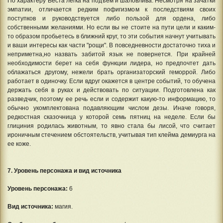
По характеру Веста легка на подъем и шаловлива. Несмотря на зачатки
эмпатии, отличается редким пофигизмом к последствиям своих
поступков и руководствуется либо пользой для ордена, либо
собственными желаниями. Но если вы не стоите на пути цели и каким-
то образом пробьетесь в ближний круг, то эти события начнут учитывать
и ваши интересы как части "рощи". В повседневности достаточно тиха и
неприметна,но назвать забитой язык не повернется. При крайней
необходимости берет на себя функции лидера, но предпочтет дать
облажаться другому, нежели брать организаторский геморрой. Либо
работает в одиночку. Если вдруг окажется в центре событий, то обучена
держать себя в руках и действовать по ситуации. Подготовлена как
разведчик, поэтому ее речь если и содержит какую-то информацию, то
обычно укомплектована подавляющим числом дезы. Иначе говоря,
редкостная сказочница у которой семь пятниц на неделе. Если бы
глициния родилась животным, то явно стала бы лисой, что считает
ироничным стечением обстоятельств, учитывая тип клейма демиурга на
ее коже.
7. Уровень персонажа и вид источника
Уровень персонажа:
6
Вид источника:
магия.