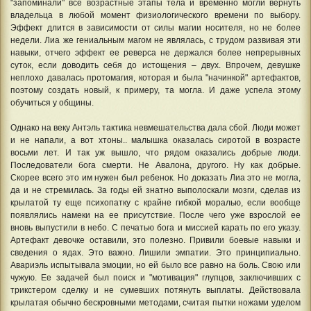
"запоминали" все возрастные этапы тела и временно могли вернуть
владельца в любой момент физиологического времени по выбору.
Эффект длится в зависимости от силы магии носителя, но не более
недели. Лиа же гениальным магом не являлась, с трудом развивая эти
навыки, отчего эффект ее реверса не держался более непрерывных
суток, если доводить себя до истощения – двух. Впрочем, девушке
неплохо давалась протомагия, которая и была "начинкой" артефактов,
поэтому создать новый, к примеру, та могла. И даже успела этому
обучиться у общины.
Однако на веку Антэль тактика невмешательства дала сбой. Люди может
и не напали, а вот хтоны.. малышка оказалась сиротой в возрасте
восьми лет. И так уж вышло, что рядом оказались добрые люди.
Последователи бога смерти. Не Авалона, другого. Ну как добрые.
Скорее всего это им нужен был ребенок. Но доказать Лиа это не могла,
да и не стремилась. За годы ей знатно выполоскали мозги, сделав из
крылатой ту еще психопатку с крайне гибкой моралью, если вообще
появлялись намеки на ее присутствие. После чего уже взрослой ее
вновь выпустили в небо. С печатью бога и миссией карать по его указу.
Артефакт девочке оставили, это полезно. Привили боевые навыки и
сведения о ядах. Это важно. Лишили эмпатии. Это принципиально.
Авариэль испытывала эмоции, но ей было все равно на боль. Свою или
чужую. Ее задачей был поиск и "мотивация" глупцов, заключивших с
трикстером сделку и не сумевших потянуть выплаты. Действовала
крылатая обычно бескровными методами, считая пытки ножами уделом