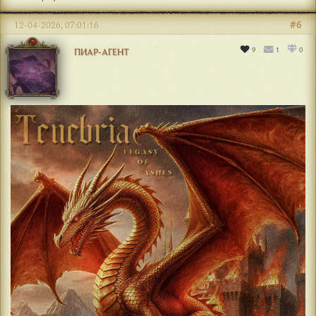
#6
12-04-2026, 07:01:16
9
1
0
ПИАР-АГЕНТ