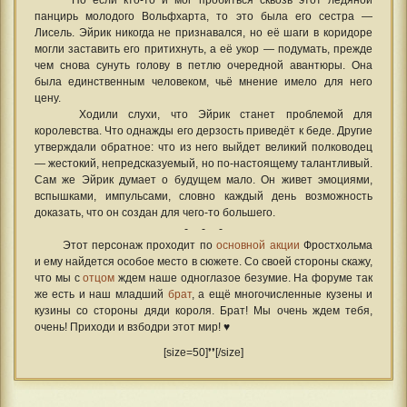
Но если кто-то и мог пробиться сквозь этот ледяной
панцирь молодого Вольфхарта, то это была его сестра —
Лисель. Эйрик никогда не признавался, но её шаги в коридоре
могли заставить его притихнуть, а её укор — подумать, прежде
чем снова сунуть голову в петлю очередной авантюры. Она
была единственным человеком, чьё мнение имело для него
цену.
Ходили слухи, что Эйрик станет проблемой для
королевства. Что однажды его дерзость приведёт к беде. Другие
утверждали обратное: что из него выйдет великий полководец
— жестокий, непредсказуемый, но по-настоящему талантливый.
Сам же Эйрик думает о будущем мало. Он живет эмоциями,
вспышками, импульсами, словно каждый день возможность
доказать, что он создан для чего-то большего.
- - -
Этот персонаж проходит по
основной акции
Фростхольма
и ему найдется особое место в сюжете. Со своей стороны скажу,
что мы с
отцом
ждем наше одноглазое безумие. На форуме так
же есть и наш младший
брат
, а ещё многочисленные кузены и
кузины со стороны дяди короля. Брат! Мы очень ждем тебя,
очень! Приходи и взбодри этот мир! ♥
[size=50]❜❜[/size]