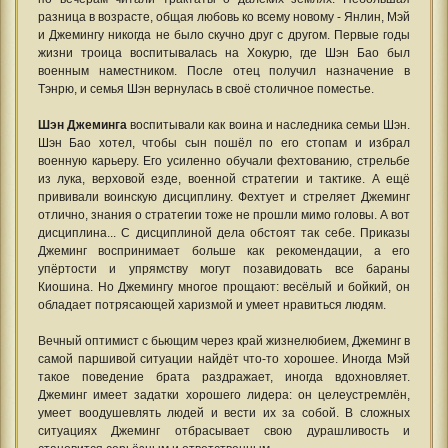
разница в возрасте, общая любовь ко всему новому - Янлин, Мэй
и Джемингу никогда не было скучно друг с другом. Первые годы
жизни троица воспитывалась на Хокурю, где Шэн Бао был
военным наместником. После отец получил назначение в
Тэнрю, и семья Шэн вернулась в своё столичное поместье.
Шэн Джеминга
воспитывали как воина и наследника семьи Шэн.
Шэн Бао хотел, чтобы сын пошёл по его стопам и избрал
военную карьеру. Его усиленно обучали фехтованию, стрельбе
из лука, верховой езде, военной стратегии и тактике. А ещё
прививали воинскую дисциплину. Фехтует и стреляет Джеминг
отлично, знания о стратегии тоже не прошли мимо головы. А вот
дисциплина... С дисциплиной дела обстоят так себе. Приказы
Джеминг воспринимает больше как рекомендации, а его
упёртости и упрямству могут позавидовать все бараны
Киошина. Но Джемингу многое прощают: весёлый и бойкий, он
обладает потрясающей харизмой и умеет нравиться людям.
Вечный оптимист с бьющим через край жизнелюбием, Джеминг в
самой паршивой ситуации найдёт что-то хорошее. Иногда Мэй
такое поведение брата раздражает, иногда вдохновляет.
Джеминг имеет задатки хорошего лидера: он целеустремлён,
умеет воодушевлять людей и вести их за собой. В сложных
ситуациях Джеминг отбрасывает свою дурашливость и