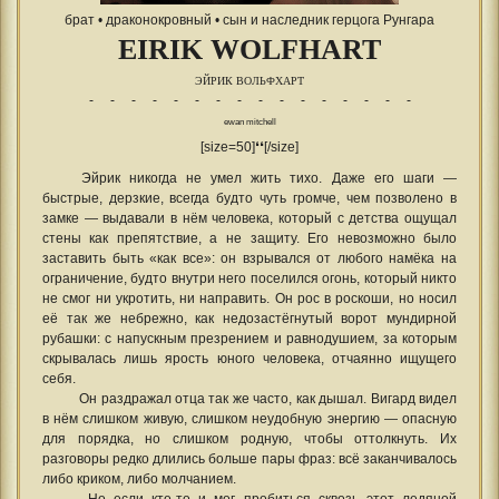
брат • драконокровный • сын и наследник герцога Рунгара
EIRIK WOLFHART
ЭЙРИК ВОЛЬФХАРТ
- - - - - - - - - - - - - - - -
ewan mitchell
[size=50]❛❛[/size]
Эйрик никогда не умел жить тихо. Даже его шаги —
быстрые, дерзкие, всегда будто чуть громче, чем позволено в
замке — выдавали в нём человека, который с детства ощущал
стены как препятствие, а не защиту. Его невозможно было
заставить быть «как все»: он взрывался от любого намёка на
ограничение, будто внутри него поселился огонь, который никто
не смог ни укротить, ни направить. Он рос в роскоши, но носил
её так же небрежно, как недозастёгнутый ворот мундирной
рубашки: с напускным презрением и равнодушием, за которым
скрывалась лишь ярость юного человека, отчаянно ищущего
себя.
Он раздражал отца так же часто, как дышал. Вигард видел
в нём слишком живую, слишком неудобную энергию — опасную
для порядка, но слишком родную, чтобы оттолкнуть. Их
разговоры редко длились больше пары фраз: всё заканчивалось
либо криком, либо молчанием.