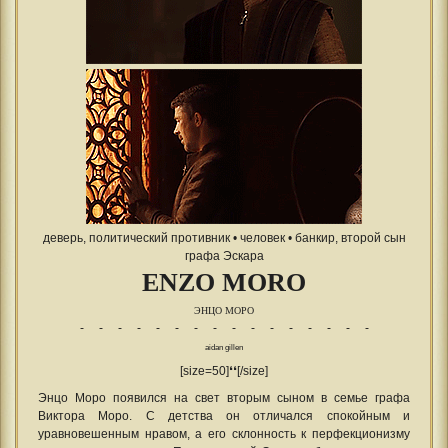
деверь, политический противник • человек • банкир, второй сын
графа Эскара
ENZO MORO
ЭНЦО МОРО
- - - - - - - - - - - - - - - -
aidan gillen
[size=50]❛❛[/size]
Энцо Моро появился на свет вторым сыном в семье графа
Виктора Моро. С детства он отличался спокойным и
уравновешенным нравом, а его склонность к перфекционизму