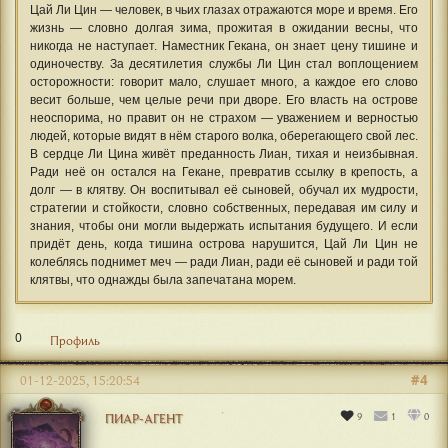
Цай Ли Цин — человек, в чьих глазах отражаются море и время. Его
жизнь — словно долгая зима, прожитая в ожидании весны, что
никогда не наступает. Наместник Гекана, он знает цену тишине и
одиночеству. За десятилетия службы Ли Цин стал воплощением
осторожности: говорит мало, слушает много, а каждое его слово
весит больше, чем целые речи при дворе. Его власть на острове
неоспорима, но правит он не страхом — уважением и верностью
людей, которые видят в нём старого волка, оберегающего свой лес.
В сердце Ли Цина живёт преданность Лиан, тихая и неизбывная.
Ради неё он остался на Гекане, превратив ссылку в крепость, а
долг — в клятву. Он воспитывал её сыновей, обучал их мудрости,
стратегии и стойкости, словно собственных, передавая им силу и
знания, чтобы они могли выдержать испытания будущего. И если
придёт день, когда тишина острова нарушится, Цай Ли Цин не
колеблясь поднимет меч — ради Лиан, ради её сыновей и ради той
клятвы, что однажды была запечатана морем.
0
Профиль
#4
01-12-2025, 15:20:54
9
1
0
ПИАР-АГЕНТ