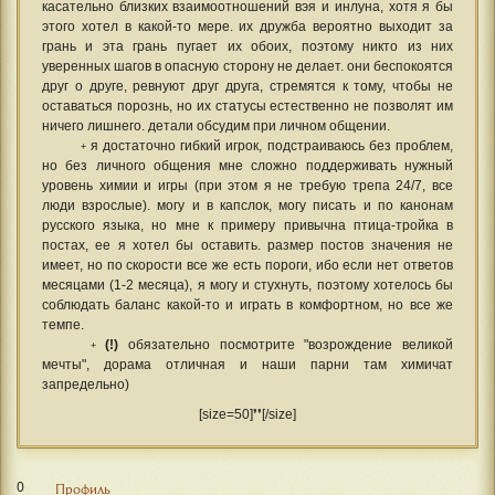
касательно близких взаимоотношений вэя и инлуна, хотя я бы
этого хотел в какой-то мере. их дружба вероятно выходит за
грань и эта грань пугает их обоих, поэтому никто из них
уверенных шагов в опасную сторону не делает. они беспокоятся
друг о друге, ревнуют друг друга, стремятся к тому, чтобы не
оставаться порознь, но их статусы естественно не позволят им
ничего лишнего. детали обсудим при личном общении.
я достаточно гибкий игрок, подстраиваюсь без проблем,
+
но без личного общения мне сложно поддерживать нужный
уровень химии и игры (при этом я не требую трепа 24/7, все
люди взрослые). могу и в капслок, могу писать и по канонам
русского языка, но мне к примеру привычна птица-тройка в
постах, ее я хотел бы оставить. размер постов значения не
имеет, но по скорости все же есть пороги, ибо если нет ответов
месяцами (1-2 месяца), я могу и стухнуть, поэтому хотелось бы
соблюдать баланс какой-то и играть в комфортном, но все же
темпе.
(!)
обязательно посмотрите "возрождение великой
+
мечты", дорама отличная и наши парни там химичат
запредельно)
[size=50]❜❜[/size]
0
Профиль