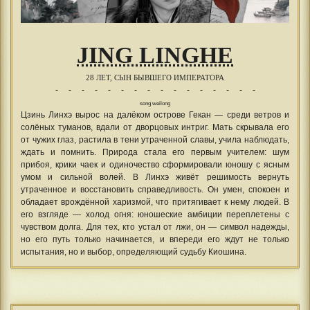
JING LINGHE
28 ЛЕТ, СЫН БЫВШЕГО ИМПЕРАТОРА
- - - - - - - - - - - - - - - -
song weilong
Цзинь Линхэ вырос на далёком острове Гекан — среди ветров и
солёных туманов, вдали от дворцовых интриг. Мать скрывала его
от чужих глаз, растила в тени утраченной славы, учила наблюдать,
ждать и помнить. Природа стала его первым учителем: шум
прибоя, крики чаек и одиночество сформировали юношу с ясным
умом и сильной волей. В Линхэ живёт решимость вернуть
утраченное и восстановить справедливость. Он умен, спокоен и
обладает врождённой харизмой, что притягивает к нему людей. В
его взгляде — холод огня: юношеские амбиции переплетены с
чувством долга. Для тех, кто устал от лжи, он — символ надежды,
но его путь только начинается, и впереди его ждут не только
испытания, но и выбор, определяющий судьбу Киошина.