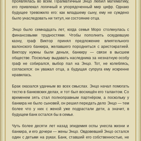
проявлялась во всем. Прагматичный Энцо любил математику,
его привлекал логичный и упорядоченный мир цифр. Однако
будущее тревожило его: как младшему сыну, ему не суждено
было унаследовать ни титул, ни состояние отца.
Энцо было семнадцать лет, когда семья Моро столкнулась с
финансовыми трудностями. Чтобы пополнить оскудевшую
казну, граф Виктор принял предложение влиятельного
валонского банкира, желавшего породниться с аристократией.
Виктору нужны были деньги, банкиру — связи в высшем
обществе. Поскольку выдавать наследника за незнатную особу
граф не собирался, выбор пал на Энцо. Тот, не колеблясь,
согласился: он уважал отца, а будущая супруга ему искренне
нравилась.
Брак оказался удачным во всех смыслах. Энцо начал помогать
тестю в банковских делах, и тот был восхищён его талантом. Со
временем зять стал полноправным партнёром, а поскольку у
банкира не было сыновей, он решил передать дело Энцо — тем
более что у них с женой уже подрастали дети, а значит, в
будущем банк остался бы в семье.
Чуть более десяти лет назад эпидемия оспы унесла жизни и
банкира, и его дочери — жены Энцо. Овдовевший Энцо остался
один с детьми на руках. Банк, ставший его собственностью, не