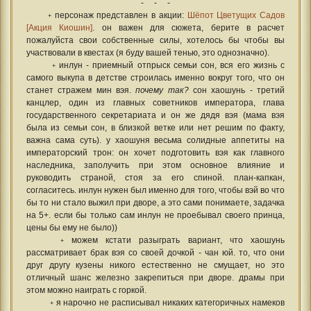
- - -
персонаж представлен в акции:
Шёпот Цветущих Садов
+
[Акция Киошин]
. он важен для сюжета, берите в расчет
пожалуйста свои собственные силы, хотелось бы чтобы вы
участвовали в квестах (я буду вашей тенью, это однозначно).
инлун - приемный отпрыск семьи сон, вся его жизнь с
+
самого выкупа в детстве строилась именно вокруг того, что он
станет стражем мин вэя.
почему так?
сон хаошунь - третий
канцлер, один из главных советников императора, глава
государственного секретариата и он же дядя вэя (мама вэя
была из семьи сон, в близкой ветке или нет решим по факту,
важна сама суть). у хаошуня весьма солидные аппетиты на
императорский трон: он хочет подготовить вэя как главного
наследника, заполучить при этом основное влияние и
руководить страной, стоя за его спиной. план-капкан,
согласитесь. инлун нужен был именно для того, чтобы вэй во что
бы то ни стало выжил при дворе, а это сами понимаете, задачка
на 5+. если бы только сам инлун не проебывал своего принца,
цены бы ему не было))
можем кстати разыграть вариант, что хаошунь
+
рассматривает брак вэя со своей дочкой - чан юй. то, что они
друг другу кузены никого естественно не смущает, но это
отличный шанс железно закрепиться при дворе. драмы при
этом можно наиграть с горкой.
я нарочно не расписывал никаких категоричных намеков
+