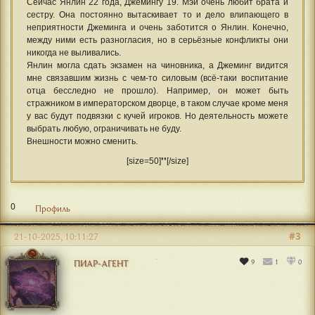
Сейчас Янлин 22 года, Джемингу 19. Мэй очень любит брата и
сестру. Она постоянно вытаскивает то и дело влипающего в
неприятности Джеминга и очень заботится о Янлин. Конечно,
между ними есть разногласия, но в серьёзные конфликты они
никогда не выливались.
Янлин могла сдать экзамен на чиновника, а Джеминг видится
мне связавшим жизнь с чем-то силовым (всё-таки воспитание
отца бесследно не прошло). Например, он может быть
стражником в императорском дворце, в таком случае кроме меня
у вас будут подвязки с кучей игроков. Но деятельность можете
выбрать любую, ограничивать не буду.
Внешности можно сменить.
[size=50]❜❜[/size]
0
Профиль
#3
21-10-2025, 10:11:27
9
1
0
ПИАР-АГЕНТ