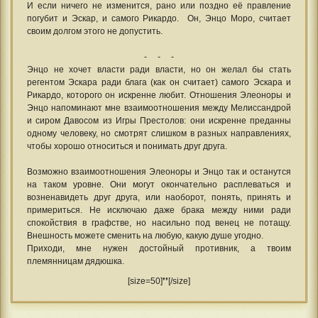
И если ничего не изменится, рано или поздно её правление
погубит и Эскар, и самого Рикардо. Он, Энцо Моро, считает
своим долгом этого не допустить.
- - -
Энцо не хочет власти ради власти, но он желал бы стать
регентом Эскара ради блага (как он считает) самого Эскара и
Рикардо, которого он искренне любит. Отношения Элеоноры и
Энцо напоминают мне взаимоотношения между Мелиссандрой
и сиром Давосом из Игры Престолов: они искренне преданны
одному человеку, но смотрят слишком в разных направлениях,
чтобы хорошо относиться и понимать друг друга.
Возможно взаимоотношения Элеоноры и Энцо так и останутся
на таком уровне. Они могут окончательно расплеваться и
возненавидеть друг друга, или наоборот, понять, принять и
примериться. Не исключаю даже брака между ними ради
спокойствия в графстве, но насильно под венец не потащу.
Внешность можете сменить на любую, какую душе угодно.
Приходи, мне нужен достойный противник, а твоим
племянницам дядюшка.
[size=50]❜❜[/size]