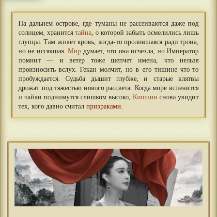
На дальнем острове, где туманы не рассеиваются даже под
солнцем, хранится
тайна
, о которой забыть осмелились лишь
глупцы. Там живёт кровь, когда-то пролившаяся ради трона,
но не иссякшая.
Мир
думает, что она исчезла, но Император
помнит — и ветер тоже шепчет имена, что нельзя
произносить вслух. Гекан молчит, но в его тишине что-то
пробуждается. Судьба дышит глубже, и старые клятвы
дрожат под тяжестью нового рассвета. Когда море вспенится
и чайки поднимутся слишком высоко,
Киошин
снова увидит
тех, кого давно считал
призраками
.