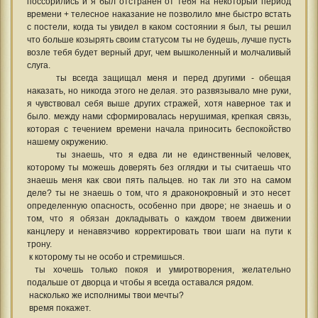
поссорились и я был отстранен от тебя на некоторый период
времени + телесное наказание не позволило мне быстро встать
с постели, когда ты увидел в каком состоянии я был, ты решил
что больше козырять своим статусом ты не будешь, лучше пусть
возле тебя будет верный друг, чем вышколенный и молчаливый
слуга.
ты всегда защищал меня и перед другими - обещая
наказать, но никогда этого не делая. это развязывало мне руки,
я чувствовал себя выше других стражей, хотя наверное так и
было. между нами сформировалась нерушимая, крепкая связь,
которая с течением времени начала приносить беспокойство
нашему окружению.
ты знаешь, что я едва ли не единственный человек,
которому ты можешь доверять без оглядки и ты считаешь что
знаешь меня как свои пять пальцев. но так ли это на самом
деле? ты не знаешь о том, что я драконокровный и это несет
определенную опасность, особенно при дворе; не знаешь и о
том, что я обязан докладывать о каждом твоем движении
канцлеру и ненавязчиво корректировать твои шаги на пути к
трону.
к которому ты не особо и стремишься.
ты хочешь только покоя и умиротворения, желательно
подальше от дворца и чтобы я всегда оставался рядом.
насколько же исполнимы твои мечты?
время покажет.