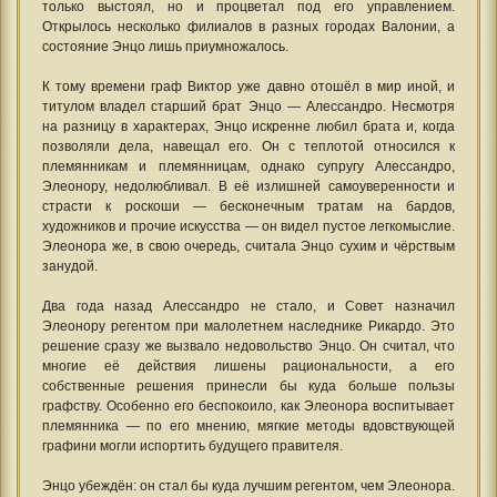
только выстоял, но и процветал под его управлением.
Открылось несколько филиалов в разных городах Валонии, а
состояние Энцо лишь приумножалось.
К тому времени граф Виктор уже давно отошёл в мир иной, и
титулом владел старший брат Энцо — Алессандро. Несмотря
на разницу в характерах, Энцо искренне любил брата и, когда
позволяли дела, навещал его. Он с теплотой относился к
племянникам и племянницам, однако супругу Алессандро,
Элеонору, недолюбливал. В её излишней самоуверенности и
страсти к роскоши — бесконечным тратам на бардов,
художников и прочие искусства — он видел пустое легкомыслие.
Элеонора же, в свою очередь, считала Энцо сухим и чёрствым
занудой.
Два года назад Алессандро не стало, и Совет назначил
Элеонору регентом при малолетнем наследнике Рикардо. Это
решение сразу же вызвало недовольство Энцо. Он считал, что
многие её действия лишены рациональности, а его
собственные решения принесли бы куда больше пользы
графству. Особенно его беспокоило, как Элеонора воспитывает
племянника — по его мнению, мягкие методы вдовствующей
графини могли испортить будущего правителя.
Энцо убеждён: он стал бы куда лучшим регентом, чем Элеонора.