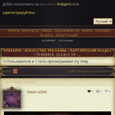
Добро пожаловать на
Аркхейм
.
Войдите
или
зарегистрируйтесь
.
ФОРУМ
МАТЧАСТЬ
ПОИСК
ПОЛЬЗОВАТЕЛИ
ВОЙТИ
МАГАЗИН
PR-ВХОД
РЕГИСТРАЦИЯ
активные
последние
АРКХЕЙМ
►
ИСКУССТВО РЕКЛАМЫ
►
ПАРТНЁРСКИЙ РАЗДЕЛ
►
TENEBRIA. LEGACY OF ASHES
0 Пользователи и 1 гость просматривают эту тему.
ВНИЗ
1
ДЕЙСТВИЯ ПОЛЬЗОВАТЕЛЯ
04-07-2025, 21:06:23
9
1
0
ПИАР-АГЕНТ