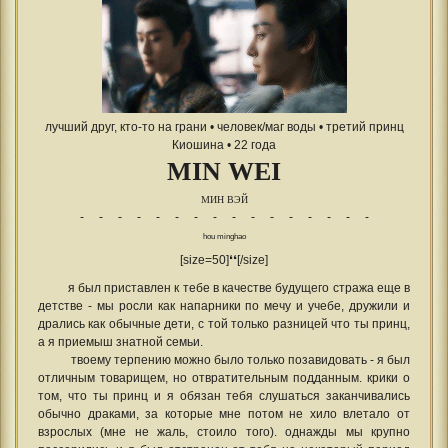
лучший друг, кто-то на грани • человек/маг воды • третий принц
Киошина • 22 года
MIN WEI
МИН ВЭЙ
- - - - - - - - - - - - - - - -
hou minghao
[size=50]❛❛[/size]
я был приставлен к тебе в качестве будущего стража еще в
детстве - мы росли как напарники по мечу и учебе, дружили и
дрались как обычные дети, с той только разницей что ты принц,
а я приемыш знатной семьи.
твоему терпению можно было только позавидовать - я был
отличным товарищем, но отвратительным подданным. крики о
том, что ты принц и я обязан тебя слушаться заканчивались
обычно драками, за которые мне потом не хило влетало от
взрослых (мне не жаль, стоило того). однажды мы крупно