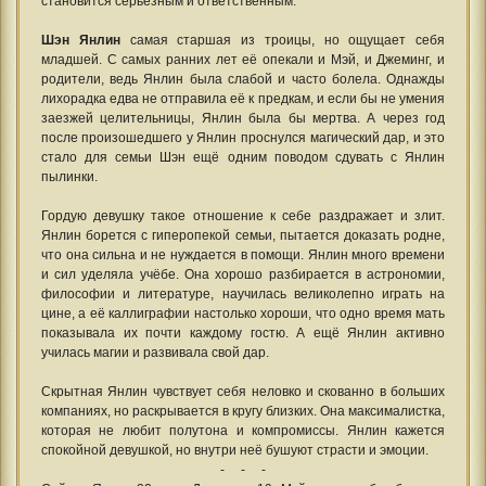
становится серьёзным и ответственным.
Шэн Янлин
самая старшая из троицы, но ощущает себя
младшей. С самых ранних лет её опекали и Мэй, и Джеминг, и
родители, ведь Янлин была слабой и часто болела. Однажды
лихорадка едва не отправила её к предкам, и если бы не умения
заезжей целительницы, Янлин была бы мертва. А через год
после произошедшего у Янлин проснулся магический дар, и это
стало для семьи Шэн ещё одним поводом сдувать с Янлин
пылинки.
Гордую девушку такое отношение к себе раздражает и злит.
Янлин борется с гиперопекой семьи, пытается доказать родне,
что она сильна и не нуждается в помощи. Янлин много времени
и сил уделяла учёбе. Она хорошо разбирается в астрономии,
философии и литературе, научилась великолепно играть на
цине, а её каллиграфии настолько хороши, что одно время мать
показывала их почти каждому гостю. А ещё Янлин активно
училась магии и развивала свой дар.
Скрытная Янлин чувствует себя неловко и скованно в больших
компаниях, но раскрывается в кругу близких. Она максималистка,
которая не любит полутона и компромиссы. Янлин кажется
спокойной девушкой, но внутри неё бушуют страсти и эмоции.
- - -