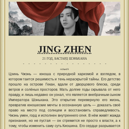
JING ZHEN
21 ГОД, БАСТАРД ШЭНЬХАНА
- - - - - - - - - - - - - - - -
richard li
Цзинь Чжэнь — юноша с природной харизмой и взглядом, в
котором таится решимость и тень нераскрытой тайны. Его детство
прошло на острове Гекан, вдали от дворцового блеска, среди
ветров и солёных просторов. Мать долгие годы скрывала от него
правду, и лишь недавно он узнал, что является внебрачным сыном
Императора Шэньхана. Это открытие перевернуло его жизнь,
превратив юношеские мечты в осознанную цель — доказать своё
право на место под солнцем и восстановить справедливость.
Чжэнь умен, горд и исполнен внутреннего огня. В нём живёт жажда
признания, но не пустая — он стремится не просто к власти, а к
тому, чтобы изменить саму суть Киошина. Его сердце разрывается