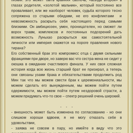
гибкий: это может быть крайняя сволочь, «всегда второй» в
глазах родителя, «золотой мальчик», который постоянно все
проваливает, или же наоборот человек, судьба которого тесно
сопряжена со старыми обидами, не его конфликтами и
невозможность раскрыть себя настоящего перед самыми
близкими. Он амбициозен, умен, проницателен, но сможет ли
ворох травм, комплексов и постоянных подозрений дать
возможность Луньхао раскрыться как самостоятельной
личности или империя окажется на пороге правления нового
тирана?
Его собственный брак это компромисс отца с двумя сильными
фракциями при дворе, но заверю вас что сестра-жена не сидит у
окошка в ожидании счастливого финала. У них своя сложная
история когда всю жизнь старший брат ее призирал, а теперь
они связаны узами брака и обязательствами продолжить род
Мин так что мы можем свести брак к церемониальности, мы
можем сделать его вынужденным, мы можем пойти путем
одержимости, мы можем пойти путем нездоровой страсти, а
можем придумать что-то свое – спектр решений очень широкий.
- - -
- внешность может быть изменена по согласованию - но они
слишком хороши вдвоем, я не могу отказать себе в
удовольствии,
- заявка не совсем в пару, но имейте в виду что это