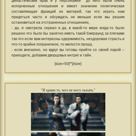
династический брак и у персонажей до него были очень
испорченные отношения и имеет значение политическая
составляющая фракций их матерей, так что играть нам
придеться часто и обсуждать не меньше если мы решим
остановиться на отстраненных отношениях,
- да, я смотрела сериал и да, в какой-то мере когда-то было
решено что было бы занятно иметь такой бэкграунд за плечами
так что если вам интересны одержимость, нездоровая страсть и
что-то крайне пограничное, то милости прошу,
- если внезапно, но вдруг вы готовы прийти со своей парой –
приходите, добавим дворцовых интриг и тайн.
[size=50]❜❜[/size]
"Я храню то, чего не могу сказать."