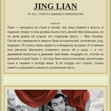
JING LIAN
49 ЛЕТ, СУПРУГА БЫВШЕГО ИМПЕРАТОРА
- - - - - - - - - - - - - - - -
fang bin bin
Лиан — женщина из стали и шелка, чьё лицо помнит и власть, и
падение. Когда-то она должна была стать женой Мин Шэньхана, но
по воле домов её отдали его старшему брату — Мин Луньюю.
После его свержения и смерти Лиан потеряла всё: положение, род,
будущее. Осталась лишь гордость и младенец на руках. В отчаянии
она умоляла Шеньхана сохранить жизнь ей и сыну — и тот,
движимый жалостью и давними чувствами, пощадил их, сослав на
дальний остров Гекан. С тех пор Лиан жила в изгнании, воспитывая
сына в тишине и холоде моря. В её сердце нет страха, только
память и решимость вернуть утраченную честь.