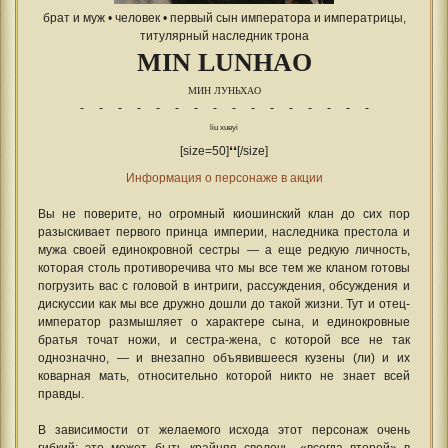
брат и муж • человек • первый сын императора и императрицы,
титулярный наследник трона
MIN LUNHAO
МИН ЛУНЬХАО
- - - - - - - - - - - - - - - -
liu xueyi
[size=50]❛❛[/size]
Информация о персонаже в акции
Вы не поверите, но огромный киошинский клан до сих пор
разыскивает первого принца империи, наследника престола и
мужа своей единокровной сестры — а еще редкую личность,
которая столь противоречива что мы все тем же кланом готовы
погрузить вас с головой в интриги, рассуждения, обсуждения и
дискуссии как мы все дружно дошли до такой жизни. Тут и отец-
император размышляет о характере сына, и единокровные
братья точат ножи, и сестра-жена, с которой все не так
однозначно, — и внезапно объявившееся кузены (ли) и их
коварная мать, относительно которой никто не знает всей
правды.
В зависимости от желаемого исхода этот персонаж очень