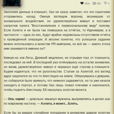
2344
382
0
Заполняя данные в планшет, Хао не сразу заметил, что его соратники
отправились назад. Окинув взглядом воронку, возникшую от
аномального воздействия, он удовлетворённо кивнул и поставил
напротив пункта "Восстановление к первоначальному виду" галочку.
Если Аэлита и не была так помешана на отчётах, то Иденмарки, а в
частности — одна из них, будут крайне недовольны отсутствием отчёта
о проведённой операции. И вполне понятно, что успешное задание
можно использовать в качестве PR-кампании, но всё же — какого хтона
ими занимается именно он?
Кивнув на зов Литы, Древний медленно, не отрывая глаз от планшета,
последовал за ней. В последний раз оглянувшись на остатки аномалии,
он вновь удовлетворённо кивнул и черканул ещё строчку в планшете.
Будем надеяться, что не ругательство. Ступая за Аэлитой, его взгляд
вдруг зацепился за что-то блестящее на земле. Обернувшись к девушке,
он собирался было крикнуть, что немного задержится, но та уже начала
заходить в портал, а потому Хао лишь пожал плечами и наклонился,
чтобы поднять блестяшку. Ей оказалась золотая монета.
—
Опа, чирик!
— довольно хмыкнул мужчина, выпрямляясь и делая шаг
по ковровому настилу. —
Аэлита, я монет... Блять.
Если бы за каждое случайное попадание в аномалию давали золотую