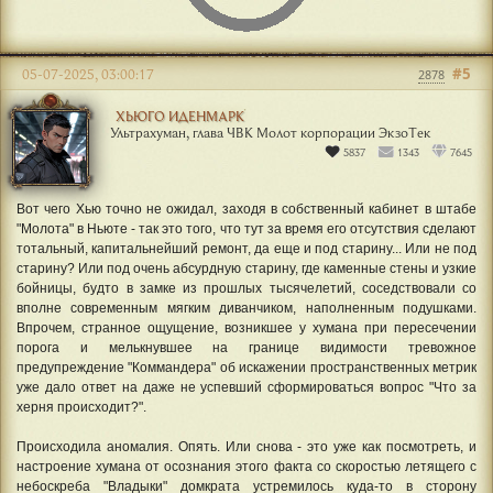
#5
05-07-2025, 03:00:17
2878
ХЬЮГО ИДЕНМАРК
Ультрахуман, глава ЧВК Молот корпорации ЭкзоТек
5837
1343
7645
Вот чего Хью точно не ожидал, заходя в собственный кабинет в штабе
"Молота" в Ньюте - так это того, что тут за время его отсутствия сделают
тотальный, капитальнейший ремонт, да еще и под старину... Или не под
старину? Или под очень абсурдную старину, где каменные стены и узкие
бойницы, будто в замке из прошлых тысячелетий, соседствовали со
вполне современным мягким диванчиком, наполненным подушками.
Впрочем, странное ощущение, возникшее у хумана при пересечении
порога и мелькнувшее на границе видимости тревожное
предупреждение "Коммандера" об искажении пространственных метрик
уже дало ответ на даже не успевший сформироваться вопрос "Что за
херня происходит?".
Происходила аномалия. Опять. Или снова - это уже как посмотреть, и
настроение хумана от осознания этого факта со скоростью летящего с
небоскреба "Владыки" домкрата устремилось куда-то в сторону