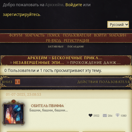
Добро пожаловать на
Аркхейм
.
Войдите
или
зарегистрируйтесь
.
ФОРУМ
МАТЧАСТЬ
ПОИСК
ПОЛЬЗОВАТЕЛИ
ВОЙТИ
МАГАЗИН
PR-ВХОД
РЕГИСТРАЦИЯ
активные
последние
АРКХЕЙМ
►
БЕСКОНЕЧНЫЕ ПРИКЛЮЧЕНИЯ
►
НЕЗАВЕРШЁННЫЕ ЭПИЗОДЫ
►
ПРОХОЖДЕНИЕ ДАНЖА: ОБИТЕЛЬ ЗЕЛЕНОГО ДРАКОНА ПВИФФА VIII
0 Пользователи и 1 гость просматривают эту тему.
ВНИЗ
1
ДЕЙСТВИЯ ПОЛЬЗОВАТЕЛЯ
01-07-2025, 23:08:53
ОБИТЕЛЬ ПВИФФА
Башни, башни, башни...
5922
284
1080