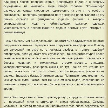
единожды боевик прервал чтение, повернулся к Хао и с суровым
осуждением на каменном лице качнул головой: "Коммандер",
разумеется, увидел стороннее подключение (а оно и не особо-то
скрывалось) - пришлось воспитательного элемента ради вывести на эту
линию отрывок из увиденного когда-то фильма, в котором
экстравагантная леди в обтягивающих кожаных одеждах
многозначительно похлопывала по ладони плетью. Пусть смотрит и
делает выводы.
...какие выводы мог бы сделать Хао - об этом Хью задумываться не стал,
погружаясь в чтение. Парадоксально погружаясь, между прочим. К числу
его увлечений ни разу не относилась любовь к чтению подобной
литературы, если уж Хьюго чем и увлекался - так это литературой более
технической и всегда был не прочь поработать руками, покопаться в
боевых машинах и механизмах, отремонтировать, отладить,
усовершенствовать, разобрать схемы, но тут... Как-то это чтение его
сильно захватило при том что смысл текстов неуловимо ускользал от
разума. Знакомые буквы. Знакомые слова. Понятные предложения. Но
чем дольше хуман читал, тем меньше смысла видел, совершенно не
понимая, к чему это все можно было приложить с практической точки
зрения.
Когда Хао подал голос, Хьюго чуть вздрогнул, с трудом отрывая взгляд
от последней книги о ритуалах и снова оборачиваясь. Секунда
молчания - и взгляд мерцающих бионических глаз снова переключился