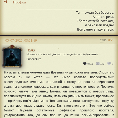
+3
Профиль
Ты — океан без берегов,
А я твоя река.
Сбегая от тебя потоком,
Я рано или поздно
Все равно впаду в тебя.
#7
05-07-2025, 08:51:49
2486
ХАО
Исполнительный директор отдела исследований
Ensorcium
2344
382
0
На язвительный комментарий Древний лишь пожал плечами. Спорить с
боссом он не хотел — это было чревато последствиями:
внеочередными сменами, отправкой к хтону на рога за образцами
ссанины снежного человека... да и в принципе просто чревато. Поэтому,
покорно кивнув, аки агнец Божий, он повернулся к новому лицу,
появившемуся на сцене. Хьюго, мать его (или, быть может, правильнее
— пробирку его?), Иденмарк. Тело автоматически вытянулось в струнку,
а рука дернулась отдать честь. Так, стоп-стоп-стоп. Это что сейчас
было? Неужели остаточные рефлексы прошлого носителя,
ультрахумана Хао, до сих пор не до конца ассимилировались в