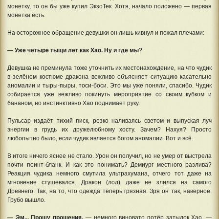
монетку, то он бы уже купил ЭкзоТек. Хотя, начало положено — первая
монетка есть.
На осторожное обращение девушки он лишь кивнул и пожал плечами:
— Уже четыре тыщи лет как Хао. Ну и где мы
?
Девушка не преминула тоже уточнить их местонахождение, на что чудик
в зелёном костюме дракона вежливо объясняет ситуацию касательно
аномалии и тыры-пыры, тоси-боси. Это мы уже поняли, спасибо. Чудик
собирается уже вежливо покинуть мероприятие со своим кубком и
бананом, но инстинктивно Хао поднимает руку.
Пульсар издаёт тихий писк, резко наливаясь светом и выпуская луч
энергии в грудь их дружелюбному хосту. Зачем? Нахуя? Просто
любопытно было, если чудик является богом аномалии. Вот и всё.
В итоге ничего яснее не стало. Урон он получил, но не умер от выстрела
почти поинт-бланк. И как это понимать? Демиург местного разлива?
Реакция чудика немного смутила ультрахумана, отчего тот даже на
мгновение стушевался. Дракон (лол) даже не злился на самого
Древнего. Так, на то, что одежда теперь грязная. Зря он так, наверное.
Грубо вышло.
— Эм... Прошу прощения,
— немного виновато потёр затылок Хао. —