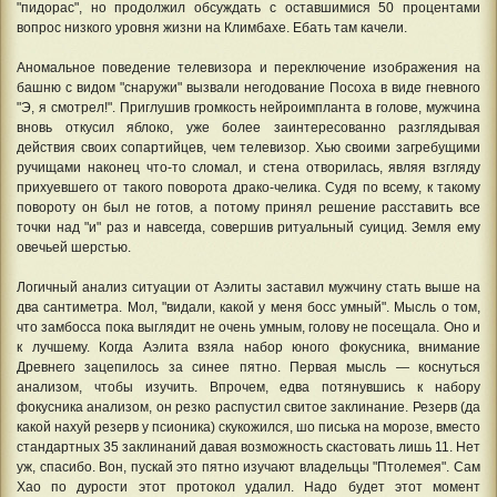
"пидорас", но продолжил обсуждать с оставшимися 50 процентами
вопрос низкого уровня жизни на Климбахе. Ебать там качели.
Аномальное поведение телевизора и переключение изображения на
башню с видом "снаружи" вызвали негодование Посоха в виде гневного
"Э, я смотрел!". Приглушив громкость нейроимпланта в голове, мужчина
вновь откусил яблоко, уже более заинтересованно разглядывая
действия своих сопартийцев, чем телевизор. Хью своими загребущими
ручищами наконец что-то сломал, и стена отворилась, являя взгляду
прихуевшего от такого поворота драко-челика. Судя по всему, к такому
повороту он был не готов, а потому принял решение расставить все
точки над "и" раз и навсегда, совершив ритуальный суицид. Земля ему
овечьей шерстью.
Логичный анализ ситуации от Аэлиты заставил мужчину стать выше на
два сантиметра. Мол, "видали, какой у меня босс умный". Мысль о том,
что замбосса пока выглядит не очень умным, голову не посещала. Оно и
к лучшему. Когда Аэлита взяла набор юного фокусника, внимание
Древнего зацепилось за синее пятно. Первая мысль — коснуться
анализом, чтобы изучить. Впрочем, едва потянувшись к набору
фокусника анализом, он резко распустил свитое заклинание. Резерв (да
какой нахуй резерв у псионика) скукожился, шо писька на морозе, вместо
стандартных 35 заклинаний давая возможность скастовать лишь 11. Нет
уж, спасибо. Вон, пускай это пятно изучают владельцы "Птолемея". Сам
Хао по дурости этот протокол удалил. Надо будет этот момент