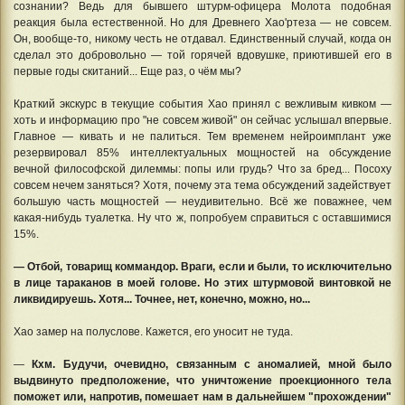
сознании? Ведь для бывшего штурм-офицера Молота подобная
реакция была естественной. Но для Древнего Хао'ртеза — не совсем.
Он, вообще-то, никому честь не отдавал. Единственный случай, когда он
сделал это добровольно — той горячей вдовушке, приютившей его в
первые годы скитаний... Еще раз, о чём мы?
Краткий экскурс в текущие события Хао принял с вежливым кивком —
хоть и информацию про "не совсем живой" он сейчас услышал впервые.
Главное — кивать и не палиться. Тем временем нейроимплант уже
резервировал 85% интеллектуальных мощностей на обсуждение
вечной философской дилеммы: попы или грудь? Что за бред... Посоху
совсем нечем заняться? Хотя, почему эта тема обсуждений задействует
большую часть мощностей — неудивительно. Всё же поважнее, чем
какая-нибудь туалетка. Ну что ж, попробуем справиться с оставшимися
15%.
— Отбой, товарищ коммандор. Враги, если и были, то исключительно
в лице тараканов в моей голове. Но этих штурмовой винтовкой не
ликвидируешь. Хотя... Точнее, нет, конечно, можно, но...
Хао замер на полуслове. Кажется, его уносит не туда.
—
Кхм. Будучи, очевидно, связанным с аномалией, мной было
выдвинуто предположение, что уничтожение проекционного тела
поможет или, напротив, помешает нам в дальнейшем "прохождении"