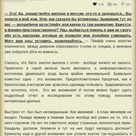
1199
386
350
— О-о! Да, здравствуйте миледи и мессир, что-то я задумался... Вы
попали в мой дом. Или, как сказали бы вторженцы, бывавшие тут до
вас — волшебную катастрофу или какую-то там аномалию. Кажется,
в физико-пространственную? Увы, выбраться помочь я вам не смогу,
ибо есть накладки, которые не позволят мне подобное совершить.
Могу вам еды оставить, развлекайтесь,
— Пвифф очень коротко
поклонился, между диваном образовался столик со снедью, а мужчина
уже собрался уйти из комнаты.
Сказать, что Лита знатно выпала с этого - вообще ничего не сказать.
Приятного в такой мелочи было маловато, а информативность
косплеера драконьего рода была крайне минимальной. Буквально
известно одно - это аномалия. Предположительно бродячая, как и
Кронсхольм, в котором уже довелось однажды побывать. Задерживаться
не хотелось, хотя... Это же аномалия! И потом можно будет сдать
подробный отчет и исследование по этому поводу, пополнив
интересные данные.
Выстрел от Хао был неожиданным. Как минимум - в план минимум не
входил. Правда мужику в пижаме было вообще всё равно на то, что в
него стреляли. Ну вот он схватился, вокруг странные, непонятные звуки.
Кандалы, доспехи. Неужели и тут на них будут нападать доспехи?
Брюнетку еще в другой аномалии они успели знатно так подзаебать в