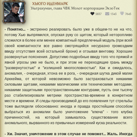
ХЬЮГО ИДЕНМАРК
Ультрахуман, глава ЧВК Молот корпорации ЭкзоТек
5837
1343
7645
- Понятно...
- экстренно реагировать было уже в общем-то не на что,
потому Хью выпрямился, опуская руку со щитом, который неторопливо
сложился в более или менее компактный предплечный модуль (при всей
своей компактности все равно смотрящийся несуразно громоздким
ввиду отсутствия всей остальной брони) и отзывая винтовку. Хорошие
развернутые пояснения. Допустимо подробные ввиду того что прямой и
явной угрозы уже не было, и при этом не переходящие грань между
"развернутостью" и "излишней многословностью". Как и ожидалось,
аномалия, - очередная, хтона ее в рога, - очередная шутка дикой магии
Аркхейма, от которой невозможно было застраховаться никакими
силовыми щитами, никакими магическими или техническими методами,
никакими защитными пространственными контурами, пусть они тысячу
раз стабилизировали метрики пространства-времени в конкретном
месте и времени. И следы производимой до его появления тут стрельбы
тоже выглядели обоснованно: иногда и правда простейшим способом
выбраться из аномалии было уничтожение "ключа" - того клубка
причинностей, на который замыкалось существование всего
аномального, вырванного из привычных измерений куска реальности.
- Хм. Значит, уничтожение в этом случае не поможет... Жаль. Иногда