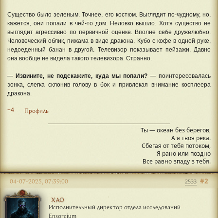
Существо было зеленым. Точнее, его костюм. Выглядит по-чудному, но,
кажется, они попали в чей-то дом. Неловко вышло. Хотя существо не
выглядит агрессивно по первичной оценке. Вполне себе дружелюбно.
Человеческий облик, пижама в виде дракона. Кубо с кофе в одной руке,
недоеденный банан в другой. Телевизор показывает пейзажи. Давно
она вообще не видела такого телевизора. Странно.
—
Извините, не подскажите, куда мы попали?
— поинтересовалась
эонка, слегка склонив голову в бок и привлекая внимание косплеера
дракона.
+4
Профиль
Ты — океан без берегов,
А я твоя река.
Сбегая от тебя потоком,
Я рано или поздно
Все равно впаду в тебя.
#2
04-07-2025, 07:39:00
2533
ХАО
Исполнительный директор отдела исследований
Ensorcium