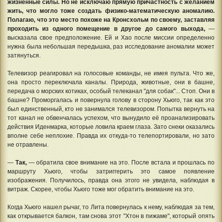
жизненные силы. Но не исключаю прямую причастность с желанием
жить, что могло тоже создать физико-математическую аномалию.
Полагаю, что это место похоже на Кронсхольм по своему, заставляя
проходить из одного помещение в другое до самого выхода,
—
высказала свое предположение. Ей и Хао после миссии определенно
нужна была небольшая передышка, раз исследование аномалии может
затянуться.
Телевизор реагировал на голосовые команды, не имея пульта. Что же,
она просто переключала каналы. Природа, животные, они в башне,
передача о морских котиках, особый телеканал "для собак"... Стоп. Они в
башне? Проморгалась и повернула голову в сторону Хьюго, так как это
был единственный, кто не занимался телевизором. Попытка вернуть на
тот канал не обвенчалась успехом, что вынудило её проанализировать
действия Иденмарка, которые ловила краем глаза. Зато снеки оказались
вполне себе неплохие. Правда их откуда-то телепортировали, но зато
не отравлены.
—
Так,
— обратила свое внимание на это. После встала и прошлась по
маршруту Хьюго, чтобы затриггерить это самое появление
изображения. Получилось, правда она этого не увидела, наблюдая в
витраж. Скорее, чтобы Хьюго тоже мог обратить внимание на это.
Когда Хьюго нашел рычаг, то Лита повернулась к нему, наблюдая за тем,
как открывается балкон, там снова этот "Хтон в пижаме", который опять