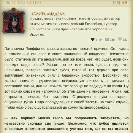
#9
06-07-2025, 08:11:08
3443
АЭЛИТА ЛИДДЕЛЛ
Предвестница теней ордена Tenebris oculus. Директор
отдела магических исследований Ensorcium, куратор
Общества защиты прав некромантов корпорации
ЭкзоТек
1199
386
350
Лита сочла Пвиффа не совсем живым по простой причине. Он - часть
аномалии и с его слов и вовсе полноценный владелец. Неизвестно
было, статична ли эта аномалия, или же вовсе нет. Что будет, если они
попадут сюда вновь? Узнает он их или вновь сделает вид, что
незнакомы, потеряв память? Кубок, который тот держал при себе
вытягивает жизненную силу с бешенной скоростью. Вероятно, что
только аномалия удерживает неизвестную личность в пижаме в
состоянии жизни, ибо на нечисть тот вообще не подходил ни капли. Ну
вот прямо совсем не напоминал об этом даже на мгновение. А она, как
некромант, нечисть бы признала. Стряхнула с руки повторное
ощущение кубка. Надо оборудование с собой таскать на такой случай,
чтобы можно было дотрагиваться до сомнительных объектов.
—
Как вариант можно было бы попробовать запечатать, но
неизвестно сколько сил уйдет. Возможно, что кубок является
ключевым элементом аномалии с учетом того, как он вытягивает