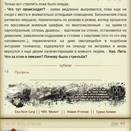
Только вот стрелять пока было некуда.
- Что тут происходит?
- хуман медленно выпрямился, пока еще не
сходя с места и внимательно оглядывая помещение. Бионические глаза
ритмично мерцали, переключаясь из режима в режим, взгляд прошелся
по массивным книжным шкафам, по многочисленным - но каким-то
однообразным, сплошь драконы, - картинам на стенах, остановился на
диванчике, заваленном подушками и столике с закусками (что-то это ему
напоминало..), переключился на дико смотрящийся в подобном
антураже телевизор, задержался на секунду на витражах и вновь
вернулся к еще двоим наличествующим в комнате людям. -
Хао. Лита.
Что за хтон в пижаме? Почему была стрельба?
кубики
+3
Профиль
||
||
||
Exo.Tech Corp
ЧВК 'Молот'
Новая Утопия
Сурья Химан
#6
05-07-2025, 07:00:42
2236