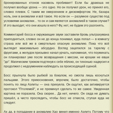
бронированных хтонов насквозь пробивает! Если бы дракоша не
получил вообще урона — это одно. Но он получил урон, но принял его,
словно плевок. С таким же омерзением и дискомфортом. Не, базара
ноль, они в аномалии и всё такое. Но если он — разумное существо под
условиями аномалии... то он и сам является аномалией в таком случае?
И это выходит, что они
вошли
в него? Фу, нет, не будем это разгонять.
Комментарий босса и окружающие звуки заставили бровь ультрахумана
приподняться, словно он не до конца понимал, куда попал — в комнату
страха или всё же в смертельно опасную аномалию. Пока что всё
выглядит максимально абсурдно. Взгляд зацепился за тарелку с
фруктами, а желудок призывно начал урчать, напоминая, что поужинать
он планировал уже после возвращения с миссии, ни крошки не евши
"до". Магическим трюком подтянув к себе яблоко, он тихонько надкусил и
продолжил с недоумением наблюдать за происходящей сценой.
Босс прыгнула было рыбкой за бокалом, но смогла лишь коснуться
пальцами. Этого прикосновения, впрочем, было достаточно, чтобы
понять по лицу Аэлиты — она прихуела. Он ощутил, как активируется
протокол "Птолемей", и не преминул сделать то же самое. Увиденная
картина не поразила. Она скорее... Да нет, ничего. Он сюда не думать
пришёл, а чисто проследить, чтобы босс не откисла, ступая куда не
следует.
Ах да, в попадании в аномалию Хао винил именно Аэлиту. Потому что