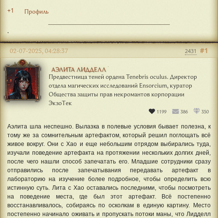
+1
Профиль
.
#1
02-07-2025, 04:28:37
2431
АЭЛИТА ЛИДДЕЛЛ
Предвестница теней ордена Tenebris oculus. Директор
отдела магических исследований Ensorcium, куратор
Общества защиты прав некромантов корпорации
ЭкзоТек
1199
386
350
Аэлита шла неспешно. Вылазка в полевые условия бывает полезна, к
тому же за сомнительным артефактом, который решил поглощать всё
живое вокруг. Они с Хао и еще небольшим отрядом выбирались туда,
изучали поведение артефакта на протяжении нескольких долгих дней,
после чего нашли способ запечатать его. Младшие сотрудники сразу
отправились после запечатывания передавать артефакт в
лабораторию на изучение более подробное, чтобы определить всю
истинную суть. Лита с Хао оставались последними, чтобы посмотреть
на поведение места, где был этот артефакт. Всё постепенно
восстанавливалось, собираясь по осколкам в единую картину. Место
постепенно начинало оживать и пропускать потоки маны, что Лидделл