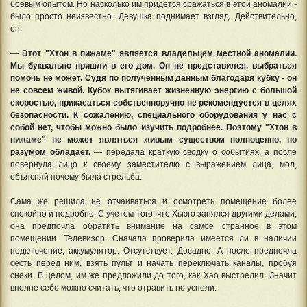
боевым опытом. Но насколько им придется сражаться в этой аномалии -
было просто неизвестно. Девушка поднимает взгляд. Действительно,
он.
—
Этот "Хтон в пижаме" является владельцем местной аномалии.
Мы буквально пришли в его дом. Он не представился, выбраться
помочь не может. Судя по полученным данным благодаря кубку - он
не совсем живой. Кубок вытягивает жизненную энергию с большой
скоростью, прикасаться собственноручно не рекомендуется в целях
безопасности. К сожалению, специального оборудования у нас с
собой нет, чтобы можно было изучить подробнее. Поэтому "Хтон в
пижаме" не может являться живым существом полноценно, но
разумом обладает,
— передала краткую сводку о событиях, а после
повернула лицо к своему заместителю с выражением лица, мол,
объясняй почему была стрельба.
Сама же решила не отчаиваться и осмотреть помещение более
спокойно и подробно. С учетом того, что Хьюго занялся другими делами,
она предпочла обратить внимание на самое странное в этом
помещении. Телевизор. Сначала проверила имеется ли в наличии
подключение, аккумулятор. Отсутствует. Досадно. А после предпочла
сесть перед ним, взять пульт и начать переключать каналы, пробуя
снеки. В целом, им же предложили до того, как Хао выстрелил. Значит
вполне себе можно считать, что отравить не успели.