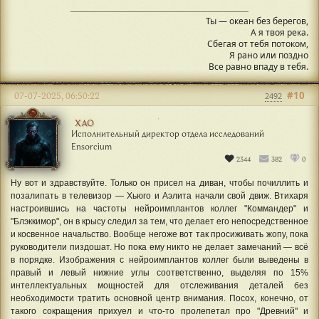
Ты — океан без берегов,
А я твоя река.
Сбегая от тебя потоком,
Я рано или поздно
Все равно впаду в тебя.
#10
07-07-2025, 06:50:22
2492
ХАО
Исполнительный директор отдела исследований
Ensorcium
2344
382
0
Ну вот и здравствуйте. Только он присел на диван, чтобы почиллить и
позалипать в телевизор — Хьюго и Аэлита начали свой движ. Втихаря
настроившись на частоты нейроимплантов коллег "Коммандер" и
"Блэккимор", он в крысу следил за тем, что делает его непосредственное
и косвенное начальство. Вообще негоже вот так просиживать жопу, пока
руководители пиздошат. Но пока ему никто не делает замечаний — всё
в порядке. Изображения с нейроимплантов коллег были выведены в
правый и левый нижние углы соответственно, выделяя по 15%
интеллектуальных мощностей для отслеживания деталей без
необходимости тратить основной центр внимания. Посох, конечно, от
такого сокращения прихуел и что-то пролепетал про "Древний" и