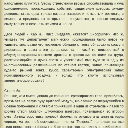
напольного плинтуса. Этому стремлению весьма способствовала и куча
одновременно происходящих событий, свидетелем которых хуману
довелось стать едва только визоры настроили четкость и резкость, и
смысла и предпосылок которых он, разумеется, в первые секунды
свидетельства осознать не имел и шанса.
Двое людей - Хао и... мисс Лидделл, кажется? Энсорциум? Что ж,
увидеть тут департамент магических исследований было вовсе не
удивительно, разве что несколько сбивало с толку обнаружить сразу и
директора и зама этого департамента, - какой-то неизвестный в
абсурдно-странном костюме дракона с кровавыми пятнами на груди,
рассеивающийся в лучах света и увлекаемый ими куда-то в одну из
многочисленных развешанных по стенам картин, запах, прыгающая
куда-то рыбкой эонка, кубок, характерный электрический запах
ионизированного воздуха - только что кто-то использовал
энергетическое оружие?
Стрельба.
Раньше, чем мысль дошла до сознания, среагировало тело, пригибаясь,
призывая на левую руку щитовой модуль, мгновенно развернувшийся в
боевое положение и с лязгом принявший в один из стрелковых пазов по
кромке ствол тяжелой штурмовой винтовки, появившейся во второй
руке. Из-под воротника полевой формы, из рукавов и штанин вытекла
черная, матово поблескивающая пленка "Покрова", наползая на все
тело прямо поверх формы и быстро натекая на голову и подбородок...