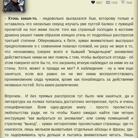
5837
1343
7645
- Хтонь какая-то.
- недовольно высказался Хью, которому только и
оставалось что несколько секунд изучать уже пустой балкон с лужицей
пролитой на пол жижи после того как странный господин в костюме
дракона решил таким образом изящно утечь от подробных расспросов
третьей степени. Обернувшись к Лите, хуман внимательно выслушал
предположение и с сомнением покачал головой, ни разу не веря в то,
что незнакомец (скорее всего и бывший "владельцем" аномалии)
действительно никак не мог помочь с тем, чтобы выбраться отсюда - об
этом говорило хотя бы то, что засранец втихую наблюдал за ними из-за
стены. Хотя, может и правда не мог? А наблюдение - ну а чем еще
заняться, если все равно он не мог никак воспрепятствовать
проникновению сюда чужаков, кроме как понаблюдать за действиями
незваных гостей. Хоть какое развлечение.
Впрочем... И без прямых расспросов тут было чем заняться, да и
литература на полках попалась достаточно интересная, пусть и очень
специфическая. Взяв одну-другую книгу - просто пролистать
любопытства ради, не то чтобы Хьюго ожидал найти там четкую
инструкцию "как выбраться из аномалии", или схему помещений и
стрелочку "выход", - хуман неторопливо пролистывал страницы: где-то
наискосок, лишь мельком выхватывая отдельные абзацы и фразы, где-
то задерживаясь чуть дольше и пытаясь внимательно читать. Лишь