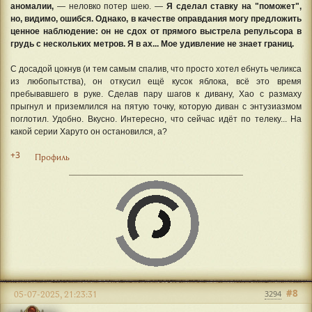
аномалии,
— неловко потер шею. —
Я сделал ставку на "поможет",
но, видимо, ошибся. Однако, в качестве оправдания могу предложить
ценное наблюдение: он не сдох от прямого выстрела репульсора в
грудь с нескольких метров. Я в ах... Мое удивление не знает границ.
С досадой цокнув (и тем самым спалив, что просто хотел ебнуть челикса
из любопытства), он откусил ещё кусок яблока, всё это время
пребывавшего в руке. Сделав пару шагов к дивану, Хао с размаху
прыгнул и приземлился на пятую точку, которую диван с энтузиазмом
поглотил. Удобно. Вкусно. Интересно, что сейчас идёт по телеку... На
какой серии Харуто он остановился, а?
+3
Профиль
#8
05-07-2025, 21:23:31
3294