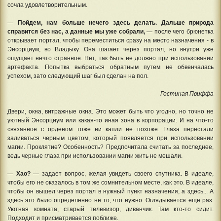
сочла удовлетворительным.
—
Пойдем, нам больше нечего здесь делать. Дальше природа
справится без нас, а данные мы уже собрали,
— после чего брюнетка
открывает портал, чтобы переместиться сразу на место назначения - в
Энсорциум, во Владыку. Она шагает через портал, но внутри уже
ощущает нечто странное. Нет, так быть не должно при использовании
артефакта. Попытка выбраться обратным путем не обвенчалась
успехом, зато следующий шаг был сделан на пол.
Гостиная Пвиффа
Двери, окна, витражные окна. Это может быть что угодно, но точно не
уютный Энсорциум или какая-то иная зона в корпорации. И на что-то
связанное с орденом тоже ни капли не похоже. Глаза перестали
заливаться черным цветом, который появляется при использовании
магии. Проклятие? Особенность? Предпочитала считать за последнее,
ведь черные глаза при использовании магии жить не мешали.
—
Хао?
— задает вопрос, желая увидеть своего спутника. В идеале,
чтобы его не оказалось в том же сомнительном месте, как это. В идеале,
чтобы он вышел через портал в нужный пункт назначения, а здесь... А
здесь это было определенно не то, что нужно. Оглядывается еще раз.
Уютная комната, старый телевизор, диванчик. Там кто-то сидит.
Подходит и присматривается поближе.