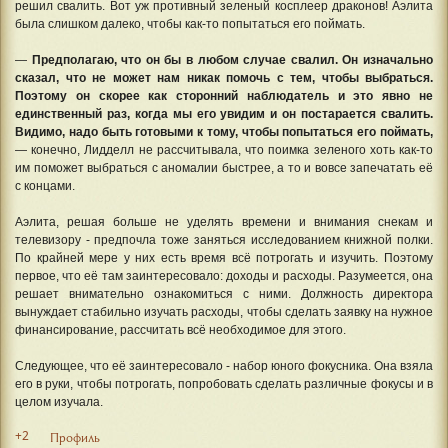
решил свалить. Вот уж противный зеленый косплеер драконов! Аэлита
была слишком далеко, чтобы как-то попытаться его поймать.
—
Предполагаю, что он бы в любом случае свалил. Он изначально
сказал, что не может нам никак помочь с тем, чтобы выбраться.
Поэтому он скорее как сторонний наблюдатель и это явно не
единственный раз, когда мы его увидим и он постарается свалить.
Видимо, надо быть готовыми к тому, чтобы попытаться его поймать,
— конечно, Лидделл не рассчитывала, что поимка зеленого хоть как-то
им поможет выбраться с аномалии быстрее, а то и вовсе запечатать её
с концами.
Аэлита, решая больше не уделять времени и внимания снекам и
телевизору - предпочла тоже заняться исследованием книжной полки.
По крайней мере у них есть время всё потрогать и изучить. Поэтому
первое, что её там заинтересовало: доходы и расходы. Разумеется, она
решает внимательно ознакомиться с ними. Должность директора
вынуждает стабильно изучать расходы, чтобы сделать заявку на нужное
финансирование, рассчитать всё необходимое для этого.
Следующее, что её заинтересовало - набор юного фокусника. Она взяла
его в руки, чтобы потрогать, попробовать сделать различные фокусы и в
целом изучала.
+2
Профиль