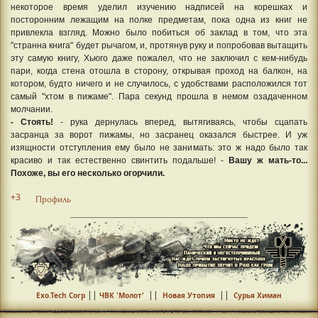
некоторое время уделил изучению надписей на корешках и
посторонним лежащим на полке предметам, пока одна из книг не
привлекла взгляд. Можно было побиться об заклад в том, что эта
"странна книга" будет рычагом, и, протянув руку и попробовав вытащить
эту самую книгу, Хьюго даже пожалел, что не заключил с кем-нибудь
пари, когда стена отошла в сторону, открывая проход на балкон, на
котором, будто ничего и не случилось, с удобствами расположился тот
самый "хтом в пижаме". Пара секунд прошла в немом озадаченном
молчании.
- Стоять!
- рука дернулась вперед, вытягиваясь, чтобы сцапать
засранца за ворот пижамы, но засранец оказался быстрее. И уж
изящности отступления ему было не занимать: это ж надо было так
красиво и так естественно свинтить подальше! -
Вашу ж мать-то...
Похоже, вы его несколько огорчили.
+3
Профиль
||
||
||
Exo.Tech Corp
ЧВК 'Молот'
Новая Утопия
Сурья Химан