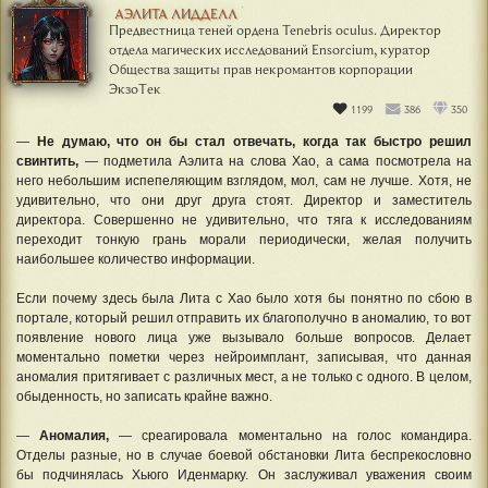
АЭЛИТА ЛИДДЕЛЛ
Предвестница теней ордена Tenebris oculus. Директор
отдела магических исследований Ensorcium, куратор
Общества защиты прав некромантов корпорации
ЭкзоТек
1199
386
350
—
Не думаю, что он бы стал отвечать, когда так быстро решил
свинтить,
— подметила Аэлита на слова Хао, а сама посмотрела на
него небольшим испепеляющим взглядом, мол, сам не лучше. Хотя, не
удивительно, что они друг друга стоят. Директор и заместитель
директора. Совершенно не удивительно, что тяга к исследованиям
переходит тонкую грань морали периодически, желая получить
наибольшее количество информации.
Если почему здесь была Лита с Хао было хотя бы понятно по сбою в
портале, который решил отправить их благополучно в аномалию, то вот
появление нового лица уже вызывало больше вопросов. Делает
моментально пометки через нейроимплант, записывая, что данная
аномалия притягивает с различных мест, а не только с одного. В целом,
обыденность, но записать крайне важно.
—
Аномалия,
— среагировала моментально на голос командира.
Отделы разные, но в случае боевой обстановки Лита беспрекословно
бы подчинялась Хьюго Иденмарку. Он заслуживал уважения своим