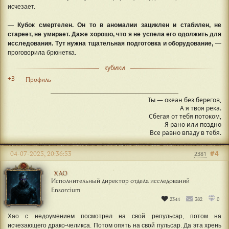
исчезает.
—
Кубок смертелен. Он то в аномалии зациклен и стабилен, не
стареет, не умирает. Даже хорошо, что я не успела его одолжить для
исследования. Тут нужна тщательная подготовка и оборудование,
—
проговорила брюнетка.
кубики
+3
Профиль
Ты — океан без берегов,
А я твоя река.
Сбегая от тебя потоком,
Я рано или поздно
Все равно впаду в тебя.
#4
04-07-2025, 20:36:53
2381
ХАО
Исполнительный директор отдела исследований
Ensorcium
2344
382
0
Хао с недоумением посмотрел на свой репульсар, потом на
исчезающего драко-челикса. Потом опять на свой пульсар. Да эта хрень