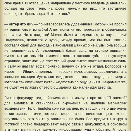
свое время. И отвращение направлено у местного владельца аномалии
больше на свое тело, на кровь, нежели на них, что заставляет
приподнять бровь вверх. Что за хтонь?
—
Читер что ли?
— поинтересовалась у дракончика, который не пролил
ни одной капли из кубка! А вот попытка его перехватить обвенчалась
провалом. Не отдал, гад! Можно было и поделиться, между прочим!
Подумаешь, делов-то! А кубок, между прочим, мог бы быть важной
составляющей для выхода из аномалии! Данных о ней, увы, она вообще
не припоминает. А недоеденный банан вряд ли столько внимания
имеет, как деталь. Но в момент легкого касания кубка она чувствует
странное, знакомое. Да этот хтоний кубок высасывает жизненные силы
и саму жизнь! Ну, тогда понятно, почему он его не отдал. Вопросов не
имеет. —
Убедил, поняла,
— говорит исчезающему дракончику, а с
кончиков пальцев буквально скидывает знакомое ощущение смерти,
которая так опутывает густой жидкостью по ощущениям. Некромант же,
не будет же плакать от этого ощущения, как маленькая девочка.
Линзы фокусируются, нейроимплант активирует протокол "Птолемей"
для анализа и сканирования окружения на наличие магических
воздействий. Тело Пвиффа сочится магией, но в груди у него две очень
яркие жирные точки, которые скорее всего являются центром его
паутины или что бы то у аномалии ни было. Все предметы вокруг в
гостиной словно поддерживают некую связь с фокусником, в основном
эти нити магии несут какую-то информацию туда и обратно. А после