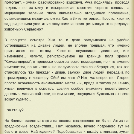
помогает.
- хуман разочарованно вздохнул. Рука поднялась, проводя
ладонью по затылку и взъерошивая короткие черные волосы, а
мерцающие зеленые глаза внимательно оглядывали помещение,
остановившись между делом на Хао и Лите, которые... Просто, хтон их
задери, решили угоститься закусками и посмотреть какую-то передачу о
животных? Серьезно?
В процессе осмотра Хью то и дело оглядывался на удобно
устроившихся на диване людей, не вполне понимая, что именно
притягивает его взгляд. Какое-то неуловимое движение, или
изменение... чего-то, регистрируемое на границе поля зрения
"Коммандером", в процессе осмотра всего помещения, но что именно
изменяется, понять так и не получилось: стоило обернуться, как все
становилось "как прежде" - диван, закуски, двое людей, передача по
стромодному телевизору. Сбой импланта? Нет, маловероятно. Скорее
просто особенность аномального места - и, придя к такому решению,
хуман вернулся к осмотру, уделяя особое внимание перепутанной
донельзя магической вязи, нитям магии, тянущимся буквально от всего
вокруг куда-то...
...за стену?
На боевые заклятья картинка похожа совершенно не была. Активные
вредоносные воздействия... Нет, казалось, ничего подобного тут не
было и вовсе. Наблюдение? Подобравшись к шкафу с книгами, хуман