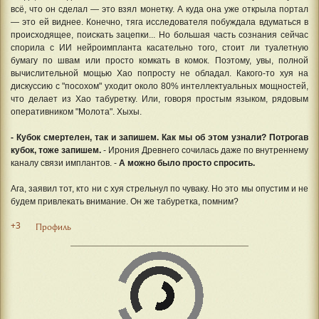
всё, что он сделал — это взял монетку. А куда она уже открыла портал
— это ей виднее. Конечно, тяга исследователя побуждала вдуматься в
происходящее, поискать зацепки... Но большая часть сознания сейчас
спорила с ИИ нейроимпланта касательно того, стоит ли туалетную
бумагу по швам или просто комкать в комок. Поэтому, увы, полной
вычислительной мощью Хао попросту не обладал. Какого-то хуя на
дискуссию с "посохом" уходит около 80% интеллектуальных мощностей,
что делает из Хао табуретку. Или, говоря простым языком, рядовым
оперативником "Молота". Хыхы.
- Кубок смертелен, так и запишем. Как мы об этом узнали? Потрогав
кубок, тоже запишем.
- Ирония Древнего сочилась даже по внутреннему
каналу связи имплантов. -
А можно было просто спросить.
Ага, заявил тот, кто ни с хуя стрельнул по чуваку. Но это мы опустим и не
будем привлекать внимание. Он же табуретка, помним?
+3
Профиль