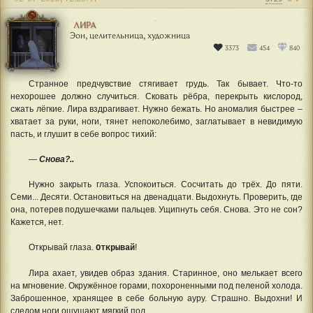
ЛИРА
Эон, целительница, художница
3373
454
840
Странное предчувствие стягивает грудь. Так бывает. Что-то
нехорошее должно случиться. Сковать рёбра, перекрыть кислород,
сжать лёгкие. Лира вздрагивает. Нужно бежать. Но аномалия быстрее –
хватает за руки, ноги, тянет непоколебимо, заглатывает в невидимую
пасть, и глушит в себе вопрос тихий:
—
Снова?..
Нужно закрыть глаза. Успокоиться. Сосчитать до трёх. До пяти.
Семи... Десяти. Остановиться на двенадцати. Выдохнуть. Проверить, где
она, потерев подушечками пальцев. Ущипнуть себя. Снова. Это не сон?
Кажется, нет.
Открывай глаза.
!
Открывай
Лира ахает, увидев образ здания. Старинное, оно мелькает всего
на мгновение. Окружённое горами, похороненными под пеленой холода.
Заброшенное, хранящее в себе больную ауру. Страшно. Выдохни! И
следом ноги ощущают мягкий пол.