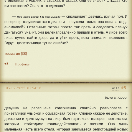
утопленная в мыслях, в страхах, в ужасах. Они её знают? Откуда? Кто
им рассказал? Она что-то сделала?
—
— спрашивает девушку, изучая пол. И
Мне нужно домой. Где тут выход?
неверяще вслушивается в диалоги – неужели только она попала сюда
аномалией? Остальные готовы просто так брать и следовать плану?
Двигаться? Значит, они целенаправленно пришли в отель. А Лире всего
лишь нужно найти дверь да и уйти прочь, пока аномалия позволяет.
Вдруг... целительница тут по ошибке?
теомагия [38]
+3
Профиль
#5
03-07-2025, 03:54:18
4117
Круг второй.
Девушка на ресепшене совершенно спокойно реагировала с
приветливой улыбкой и осматривая гостей. Словно каждое её действие,
движение и даже мускул на лице был тщательно выверен протоколом,
которым необходимо взаимодействовать с гостями. Она лишь
маленькая часть всего отеля, которая занимается регистрацией новых