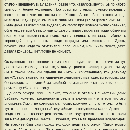
стилю к внешнему виду здания, разве что, казалось, внутри было как-то
уютнее и более ухоженно. Портреты на стенах, немногочисленные
картины, ни о чем не говорившие Хьюго... А, нет. Вот та совсем еще
молодая леди вроде бы была знакома. Певица? Актриса? Имени не
было даже в базах "Коммандера", но что-то про шумное "исчезновение",
облетевшее всю Сеть, хуман когда-то слышал, посчитав тогда обычным
пиар-ходом, призванным всего лишь подогреть интерес публики к
теряющей популярность звезде эстрады или киноэкранов. Здесь,
похоже, она когда-то отметилась посещением, или, быть может, даже
давала концерт... Нет, точно не концерт.
Оглядевшись по сторонам внимательнее, хуман как-то не заметил тут
достаточно свободного места, чтобы устраивать концерт (хотя почему
бы в таком большом здании не быть и собственному концертному
залу?), зато заметил на удивление знакомые лица, одно из которых уже
беседовало с девушкой за стойкой регистрации, чья приветственная
речь сразу сбивала с толку.
- Доброго вечера, мэм. - значит, это еще и отель? Не частный дом?
Забавно, конечно, расположить отель в аномалии - а в том что это
аномалия, Хью и не сомневался, - если, разумеется, этот отель не был
тут и раньше, поглощенный случайным порождением магии Архея: но
тогда вставал вопрос рентабельности обустраивать отель в таком
забытом демиургами месте... Впрочем, это была проблема владельцев.
Интереснее был сам подход молодой леди за стойкой. "Какой номер
желаете?" и тут же "Все номера заняты". И это предложение