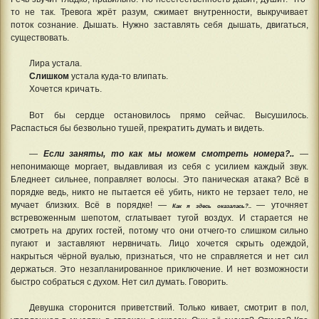
то не так. Тревога жрёт разум, сжимает внутренности, выкручивает
поток сознание. Дышать. Нужно заставлять себя дышать, двигаться,
существовать.
Лира устала.
Слишком
устала куда-то влипать.
Хочется
.
кричать
Вот бы сердце остановилось прямо сейчас. Высушилось.
Распасться бы безвольно тушей, прекратить думать и видеть.
—
Если заняты, то как мы можем смотреть номера?..
—
непонимающе моргает, выдавливая из себя с усилием каждый звук.
Бледнеет сильнее, поправляет волосы. Это паническая атака? Всё в
порядке ведь, никто не пытается её убить, никто не терзает тело, не
мучает близких. Всё в порядке! —
— уточняет
Как я здесь оказалась?..
встревоженным шепотом, сглатывает тугой воздух. И старается не
смотреть на других гостей, потому что они отчего-то слишком сильно
пугают и заставляют нервничать. Лицо хочется скрыть одеждой,
накрыться чёрной вуалью, признаться, что не справляется и нет сил
держаться. Это незапланированное приключение. И нет возможности
быстро собраться с духом. Нет сил думать. Говорить.
Девушка сторонится приветствий. Только кивает, смотрит в пол,