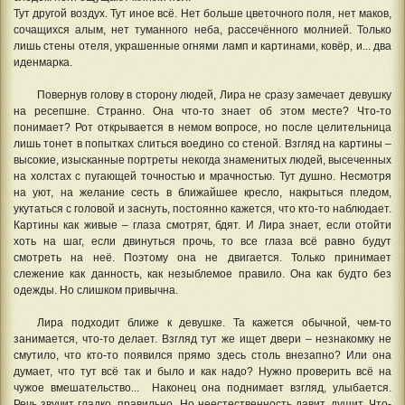
Тут другой воздух. Тут иное всё. Нет больше цветочного поля, нет маков,
сочащихся алым, нет туманного неба, рассечённого молнией. Только
лишь стены отеля, украшенные огнями ламп и картинами, ковёр, и... два
иденмарка.
Повернув голову в сторону людей, Лира не сразу замечает девушку
на ресепшне. Странно. Она что-то знает об этом месте? Что-то
понимает? Рот открывается в немом вопросе, но после целительница
лишь тонет в попытках слиться воедино со стеной. Взгляд на картины –
высокие, изысканные портреты некогда знаменитых людей, высеченных
на холстах с пугающей точностью и мрачностью. Тут душно. Несмотря
на уют, на желание сесть в ближайшее кресло, накрыться пледом,
укутаться с головой и заснуть, постоянно кажется, что кто-то наблюдает.
Картины как живые – глаза смотрят, бдят. И Лира знает, если отойти
хоть на шаг, если двинуться прочь, то все глаза всё равно будут
смотреть на неё. Поэтому она не двигается. Только принимает
слежение как данность, как незыблемое правило. Она как будто без
одежды. Но слишком привычна.
Лира подходит ближе к девушке. Та кажется обычной, чем-то
занимается, что-то делает. Взгляд тут же ищет двери – незнакомку не
смутило, что кто-то появился прямо здесь столь внезапно? Или она
думает, что тут всё так и было и как надо? Нужно проверить всё на
чужое вмешательство... Наконец она поднимает взгляд, улыбается.
Речь звучит гладко, правильно. Но неестественность давит, душит. Что-