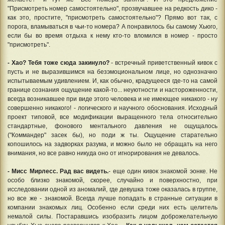
"Присмотреть номер самостоятельно", прозвучавшее на редкость дико -
как это, простите, "присмотреть самостоятельно"? Прямо вот так, с
порога, вламываться в чьи-то номера? А понравилось бы самому Хьюго,
если бы во время отдыха к нему кто-то вломился в номер - просто
"присмотреть".
- Хао? Тебя тоже сюда закинуло?
- встречный приветственный кивок с
пусть и не выразившимся на безэмоциональном лице, но однозначно
испытываемым удивлением. И, как обычно, крадущееся где-то на самой
границе сознания ощущение какой-то... неуютности и настороженности,
всегда возникавшее при виде этого человека и не имеющее никакого - ну
совершенно никакого! - логического и научного обоснования. Исходный
проект типовой, все модификации выращенного тела относительно
стандартные, фонового ментального давления не ощущалось
("Коммандер" засек бы), но поди ж ты. Ощущение старательно
копошилось на задворках разума, и можно было не обращать на него
внимания, но все равно никуда оно от игнорирования не девалось.
- Мисс Мирлесс. Рад вас видеть.
- еще один кивок знакомой эонке. Не
особо близко знакомой, скорее, случайно и поверхностно, при
исследовании одной из аномалий, где девушка тоже оказалась в группе,
но все же - знакомой. Всегда лучше попадать в странные ситуации в
компании знакомых лиц. Особенно если среди них есть целитель
немалой силы. Постаравшись изобразить лицом доброжелательную