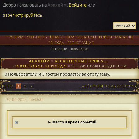
Добро пожаловать на
Аркхейм
.
Войдите
или
зарегистрируйтесь
.
ФОРУМ
МАТЧАСТЬ
ПОИСК
ПОЛЬЗОВАТЕЛИ
ВОЙТИ
МАГАЗИН
PR-ВХОД
РЕГИСТРАЦИЯ
активные
последние
АРКХЕЙМ
►
БЕСКОНЕЧНЫЕ ПРИКЛЮЧЕНИЯ
►
КВЕСТОВЫЕ ЭПИЗОДЫ
►
ОТЕЛЬ БЕЗЫСХОДНОСТИ
0 Пользователи и 3 гостей просматривают эту тему.
ВНИЗ
1
2
ДЕЙСТВИЯ ПОЛЬЗОВАТЕЛЯ
29-06-2025, 23:43:34
Место и время событий