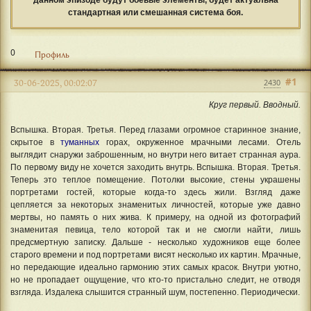
стандартная или смешанная система боя.
0
Профиль
#1
30-06-2025, 00:02:07
2430
Круг первый. Вводный.
Вспышка. Вторая. Третья. Перед глазами огромное старинное знание,
скрытое в
туманных
горах, окруженное мрачными лесами. Отель
выглядит снаружи заброшенным, но внутри него витает странная аура.
По первому виду не хочется заходить внутрь. Вспышка. Вторая. Третья.
Теперь это теплое помещение. Потолки высокие, стены украшены
портретами гостей, которые когда-то здесь жили. Взгляд даже
цепляется за некоторых знаменитых личностей, которые уже давно
мертвы, но память о них жива. К примеру, на одной из фотографий
знаменитая певица, тело которой так и не смогли найти, лишь
предсмертную записку. Дальше - несколько художников еще более
старого времени и под портретами висят несколько их картин. Мрачные,
но передающие идеально гармонию этих самых красок. Внутри уютно,
но не пропадает ощущение, что кто-то пристально следит, не отводя
взгляда. Издалека слышится странный шум, постепенно. Периодически.