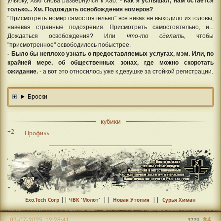
улыбку, Хью снова развернулся к Хао. -
Как я услышал, нам остается
только... Хм. Подождать освобождения номеров?
"Присмотреть номер самостоятельно" все никак не выходило из головы,
навевая странные подозрения. Присмотреть самостоятельно, и...
Дождаться освобождения? Или
что-то сделать
, чтобы
"присмотренное" освободилось побыстрее.
- Было бы неплохо узнать о предоставляемых услугах, мэм. Или, по
крайней мере, об общественных зонах, где можно скоротать
ожидание.
- а вот это относилось уже к девушке за стойкой регистрации.
Броски
кубики
+2
Профиль
||
||
||
Exo.Tech Corp
ЧВК 'Молот'
Новая Утопия
Сурья Химан
#4
02-07-2025, 12:28:41
3729