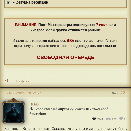
девушка ресепшен
ВНИМАНИЕ!
Пост Мастера игры планируется
7 июля
или
быстрее, если группа отпишется раньше.
⠀
И если
за это время
набралось
ДВА
поста участников, Мастер
игры получает право писать пост,
не дожидаясь остальных
.
СВОБОДНАЯ ОЧЕРЕДЬ
+1
Профиль
#2
30-06-2025, 20:52:52
3422
ХАО
Исполнительный директор отдела исследований
Ensorcium
2344
382
0
Вспышка. Вторая. Третья. Хорошо, что ультрахуманы не могут быть