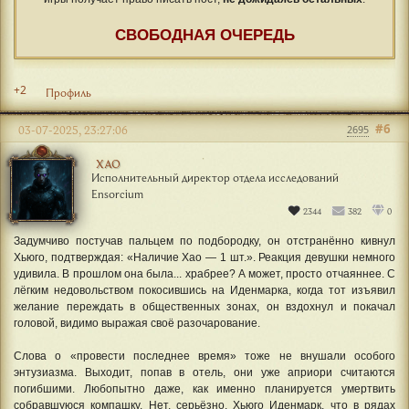
СВОБОДНАЯ ОЧЕРЕДЬ
+2
Профиль
#6
03-07-2025, 23:27:06
2695
ХАО
Исполнительный директор отдела исследований
Ensorcium
2344
382
0
Задумчиво постучав пальцем по подбородку, он отстранённо кивнул
Хьюго, подтверждая: «Наличие Хао — 1 шт.». Реакция девушки немного
удивила. В прошлом она была... храбрее? А может, просто отчаяннее. С
лёгким недовольством покосившись на Иденмарка, когда тот изъявил
желание переждать в общественных зонах, он вздохнул и покачал
головой, видимо выражая своё разочарование.
Слова о «провести последнее время» тоже не внушали особого
энтузиазма. Выходит, попав в отель, они уже априори считаются
погибшими. Любопытно даже, как именно планируется умертвить
собравшуюся компашку. Нет, серьёзно. Хьюго Иденмарк, что в рядах