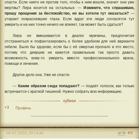
спасти. Если никто не против того, чтобы к ним вошли, значит они уже
мертвы? Лира косится на остальных: —
Извините, что спрашиваю,
прошу прощения за беспокойство, но вы хотели тут оказаться?
—
утирает покрасневшие глаза. Если вдруг эти люди согласятся тут
умереть и на них точно ничего не влияет, так может быть сдаться?
Лира не вмешивается в диалог мужчины, предпочитая
отстраниться и пофантазировать о более удобном для неё варианте
гибели. Было бы здорово, если бы с её смертью пропало и это место,
потому что девушке не кажется правильным так просто давать
возможность кому-то умереть вместо профессионального врача,
помощи и лечения.
Другое дело она. Уже не спасти.
—
Каким образом сюда попадают?
— подаёт голосок, как только
встречается с краткой тишиной. Нужно собрать всю информацию.
кубики
+3
Профиль
#9
06-07-2025, 09:14:46
4179