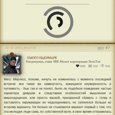
#7
04-07-2025, 00:47:58
3653
ХЬЮГО ИДЕНМАРК
Ультрахуман, глава ЧВК Молот корпорации ЭкзоТек
5838
1343
7645
Мисс Мирлесс, похоже, ничуть не изменилась с момента последней
встречи: все такая же замкнутость, кажущаяся неуверенность и
пугливость - Хью так и не понял, было ли подобное поведение частью
характера девушки и следствием особенностей мышления и
мироощущения, или просто маской, призванной сбивать с толку и
заставлять окружающих ее недооценивать, но склонялся больше ко
второму варианту. Уж больно не стыковался вариант первый с тем, что
эта молодая леди сама, по собственной воле, в свое время отправилась