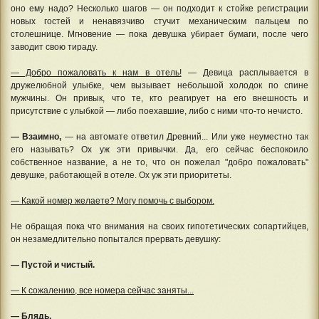
оно ему надо? Несколько шагов — он подходит к стойке регистрации
новых гостей и ненавязчиво стучит механическим пальцем по
столешнице. Мгновение — пока девушка убирает бумаги, после чего
заводит свою тираду.
— Добро пожаловать к нам в отель!
— Девица расплывается в
дружелюбной улыбке, чем вызывает небольшой холодок по спине
мужчины. Он привык, что те, кто реагирует на его внешность и
присутствие с улыбкой — либо поехавшие, либо с ними что-то нечисто.
— Взаимно,
— на автомате ответил Древний... Или уже неуместно так
его называть? Ох уж эти привычки. Да, его сейчас беспокоило
собственное название, а не то, что он пожелал "добро пожаловать"
девушке, работающей в отеле. Ох уж эти приоритеты.
— Какой номер желаете? Могу помочь с выбором.
Не обращая пока что внимания на своих гипотетических сопартийцев,
он незамедлительно попытался прервать девушку:
— Пустой и чистый.
— К сожалению, все номера сейчас заняты...
— Блядь.