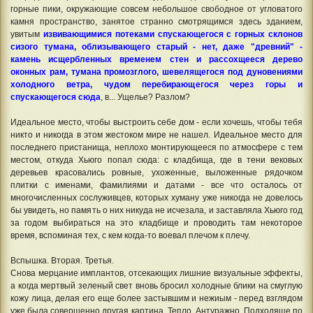
горные пики, окружающие совсем небольшое свободное от угловатого
камня пространство, занятое странно смотрящимся здесь зданием,
увитым
извивающимися потеками спускающегося с горных склонов
сизого тумана, облизывающего старый - нет, даже "древний" -
камень исщербленных временем стен и рассохщееся дерево
оконных рам, тумана промозглого, шевелящегося под дуновениями
холодного ветра, чудом перебирающегося через горы и
спускающегося сюда
, в... Ущелье? Разлом?
Идеальное место, чтобы выстроить себе дом - если хочешь, чтобы тебя
никто и никогда в этом жестоком мире не нашел. Идеальное место для
последнего пристанища, неплохо монтирующееся по атмосфере с тем
местом, откуда Хьюго попал сюда: с кладбища, где в тени вековых
деревьев красовались ровные, ухоженные, выложенные рядочком
плитки с именами, фамилиями и датами - все что осталось от
многочисленных сослуживцев, которых хуману уже никогда не довелось
бы увидеть, но память о них никуда не исчезала, и заставляла Хьюго год
за годом выбираться на это кладбище и проводить там некоторое
время, вспоминая тех, с кем когда-то воевал плечом к плечу.
Вспышка. Вторая. Третья.
Снова мерцание имплантов, отсекающих лишние визуальные эффекты,
а когда мертвый зеленый свет вновь бросил холодные блики на смуглую
кожу лица, делая его еще более застывшим и нежиым - перед взглядом
уже была совершенно другая картина. Тепло. Антуражно. Подходяще по