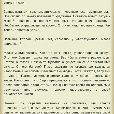
эпилептиками.
Здание выглядит довольно антуражно — мрачные леса, туманные горы.
Всё словно по заказу поехавшего художника. Осталось только летучих
мышей добавить и парочку каменных, устрашающих изваяний.
Необычно, устрашающе, загадочно. Это нам надо, это нам нраица. Как
теперь попасть внутрь?..
Вспышка. Вторая. Третья. Нет, серьёзно, у ультрахуманов бывает
эпилепсия?
Мельком оглянувшись, Хао'ртез (наконец-то) удовлетворённо кивнул.
Это уже больше похоже на отель. Вестибюль вполне радует глаз.
Кстати, о глазах. Почему-то мужчина ощущает на себе пристальный
взгляд. С чего бы это? Глаза скользят по стенам, где красуются
изображения не совсем известных ему людей. Хотя, кажется, пару лиц
он узнаёт. Память услужливо подкидывает пару кейсов пропажи без
вести. Насколько глупо будет предположить, что пропали они именно
после попадания в этот отель? Пальцы на руке слегка поколебались, а
репульсор тихо зажужжал, словно удостоверяясь в своей
работоспособности.
Наконец он обратил внимание на ресепшен, где стояла
привлекательная, на вид, девушка. Будем надеяться, что не мимик. А то
сейчас он засмеётся, она засмеётся, стойка регистрации засмеётся. А