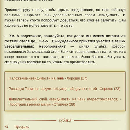
Приложив руку к лицу, чтобы скрыть раздражение, он тихо щёлкнул
пальцами, накрывая Тень дополнительным слоем невидимости. И
пускай теперь кто-то попробует доебаться, что смог её заметить. Сам
Хао теперь не мог её заметить, что уж тут.
—
Хм. А подскажите, пожалуйста, как долго мы можем оставаться
гостями отеля до... Э-э-э... Вынужденного принятия участия в ваших
увеселительных мероприятиях?
— милая улыбка, которой
позавидовал бы клыкастый хтон. Если ситуация намекает на то, что их в
конце концов... э-э-э... закончат, то неплохо было бы хотя бы узнать,
сколько у них времени на то, чтобы это предотвратить.
Наложение невидимости на Тень - Хорошо (17)
Разведка Тени на предмет обсуждений других гостей - Хорошо (23)
Дополнительный слой невидимости на Тень (перестраховался) -
Пространственная магия - Отлично (30)
кубики
+2
Профиль