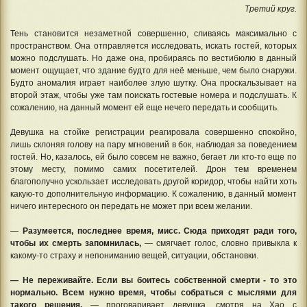
Третий круг.
Тень становится незаметной совершенно, сливаясь максимально с
пространством. Она отправляется исследовать, искать гостей, которых
можно подслушать. Но даже она, пробираясь по вестибюлю в данный
момент ощущает, что здание будто для неё меньше, чем было снаружи.
Будто аномалия играет наиболее злую шутку. Она проскальзывает на
второй этаж, чтобы уже там поискать гостевые номера и подслушать. К
сожалению, на данный момент ей еще нечего передать и сообщить.
Девушка на стойке регистрации реагировала совершенно спокойно,
лишь склоняя голову на пару мгновений в бок, наблюдая за поведением
гостей. Но, казалось, ей было совсем не важно, бегает ли кто-то еще по
этому месту, помимо самих посетителей. Дрон тем временем
благополучно ускользает исследовать другой коридор, чтобы найти хоть
какую-то дополнительную информацию. К сожалению, в данный момент
ничего интересного он передать не может при всем желании.
—
Разумеется, последнее время, мисс. Сюда приходят ради того,
чтобы их смерть запомнилась,
— смягчает голос, словно привыкла к
какому-то страху и непониманию вещей, ситуации, обстановки.
— Не переживайте. Если вы боитесь собственной смерти - то это
нормально. Всем нужно время, чтобы собраться с мыслями для
такого решения,
— проговаривает девушка, смотря на Хао с