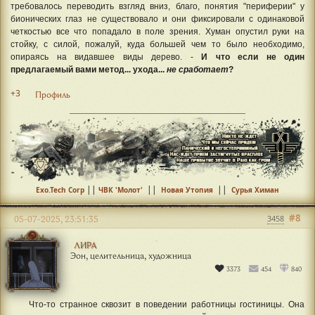
требовалось переводить взгляд вниз, благо, понятия "периферии" у
бионических глаз не существовало и они фиксировали с одинаковой
четкостью все что попадало в поле зрения. Хуман опустил руки на
стойку, с силой, пожалуй, куда большей чем то было необходимо,
опираясь на видавшее виды дерево. -
И что если не один
предлагаемый вами метод... ухода...
не сработает
?
+3
Профиль
||
||
||
Exo.Tech Corp
ЧВК 'Молот'
Новая Утопия
Сурья Химан
#8
05-07-2025, 23:51:35
3458
ЛИРА
Эон, целительница, художница
3373
454
840
Что-то странное сквозит в поведении работницы гостиницы. Она