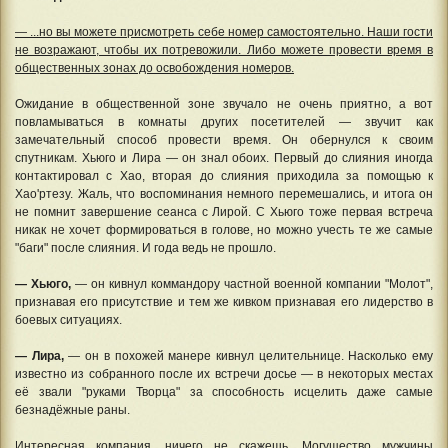
— ...но вы можете присмотреть себе номер самостоятельно. Наши гости
не возражают, чтобы их потревожили. Либо можете провести время в
общественных зонах до освобождения номеров.
Ожидание в общественной зоне звучало не очень приятно, а вот
повламываться в комнаты других посетителей — звучит как
замечательный способ провести время. Он обернулся к своим
спутникам. Хьюго и Лира — он знал обоих. Первый до слияния иногда
контактировал с Хао, вторая до слияния приходила за помощью к
Хао'ртезу. Жаль, что воспоминания немного перемешались, и итога он
не помнит завершение сеанса с Лирой. С Хьюго тоже первая встреча
никак не хочет формироваться в голове, но можно учесть те же самые
"баги" после слияния. И года ведь не прошло.
— Хьюго,
— он кивнул коммандору частной военной компании "Молот",
признавая его присутствие и тем же кивком признавая его лидерство в
боевых ситуациях.
— Лира,
— он в похожей манере кивнул целительнице. Насколько ему
известно из собранного после их встречи досье — в некоторых местах
её звали "руками Творца" за способность исцелить даже самые
безнадёжные раны.
Интересная компания, ничего не скажешь. Могущество мужчины