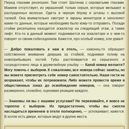
Перед глазами ресепшен. Там стоит Шатенка с сероватыми глазами.
Макияж отсутствует, из украшений только серьги, которые мелькают в
распущенных волосах. Одета в черную блузку и штаны с высокой
талией. Она внимательно смотрит в экраны мониторов и заполняет
какие-то данные, которые необходимо было кому-то отправить. Позади
стойки ресепшена находится эскалатор на следующий этаж, а также
лифт. Кто-то в данный момент поднимается на эскалаторе и о чем-то
говорит со своим собеседником. Кажется, про особый номер, еле урвал!
—
Добро пожаловать к нам в отель,
— наконец-то обращает
собственное внимание девушка за стойкой, поднимая голову на
новоприбывших гостей. Губы растягиваются из серьезного и
сосредоточено лица в дружелюбную улыбку. —
Какой номер желаете?
Могу помочь с выбором. К сожалению, все номера сейчас заняты, но
вы можете присмотреть себе номер самостоятельно. Наши гости не
возражают, чтобы их потревожили. Либо можете провести время в
общественных зонах до освобождения номеров,
— она говорит
размеренно, спокойно, оценивая реакцию каждого.
—
Знакомы ли вы с нашими услугами? Не переживайте, я вовсе не
тороплю с выбором. Их предостаточно, чтобы вы смогли
насладиться временем в отеле полноценно,
— успокаивает, кажется.
В холле есть двери, которые ведут в другие места.