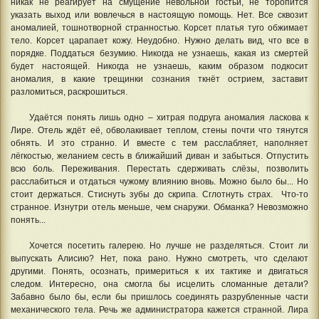
никак не реагирует на смущение невольной гостьи, не торопится
указать выход или вовлечься в настоящую помощь. Нет. Все сквозит
аномалией, тошнотворной странностью. Корсет платья туго обжимает
тело. Корсет царапает кожу. Неудобно. Нужно делать вид, что все в
порядке. Поддаться безумию. Никогда не узнаешь, какая из смертей
будет настоящей. Никогда не узнаешь, каким образом подкосит
аномалия, в какие трещинки сознания ткнёт острием, заставит
разломиться, раскрошиться.
Удаётся понять лишь одно – хитрая подруга аномалия ласкова к
Лире. Отель ждёт её, обволакивает теплом, стены почти что тянутся
обнять. И это странно. И вместе с тем расслабляет, наполняет
лёгкостью, желанием сесть в ближайший диван и забыться. Отпустить
всю боль. Переживания. Перестать сдерживать слёзы, позволить
расслабиться и отдаться чужому влиянию вновь. Можно было бы... Но
стоит держаться. Стиснуть зубы до скрипа. Сглотнуть страх. Что-то
странное. Изнутри отель меньше, чем снаружи. Обманка? Невозможно
понять...
Хочется посетить галерею. Но лучше не разделяться. Стоит ли
выпускать Алисию? Нет, пока рано. Нужно смотреть, что сделают
другими. Понять, осознать, примериться к их тактике и двигаться
следом. Интересно, она смогла бы исцелить сломанные детали?
Забавно было бы, если бы пришлось соединять разрубленные части
механического тела. Речь же администратора кажется странной. Лира