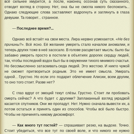
всё сильнее хмурится, а после, наконец осознав суть сказанного,
отводит взгляд в сторону. Нет, она бы не смогла никого беспокоить...
Однако следующие слова заставляют вздрогнуть и заглянуть в глаза
девушки. Та говорит... странное.
—
Последнее время?...
Однако всё встаёт на свои места. Лира нервно усмехается.
«Не без
причины?».
Всё ясно. Её желание умереть стало началом аномалии, и
теперь других тоже в неё засосало. В голове расцветает мысль: было бы
забавно умереть просто в постели в объятиях дорогих сердцу людей,
так, чтобы последний вздох был бы в окружении тихого мнимого счастья.
Но бессмысленно затаскивать сюда людей. Это жестоко. И никто чужой
не сможет притвориться родным. Это не имеет смысла. Умирать
одной... Грустно. Но если это подарит облегчение Алисии, всем другим,
то оно того стоит. Разве нет?
С глаз вдруг от эмоций текут слёзы. Грустно. Стоит ли пробовать
смерть сейчас? А что будет с другими? Заплаканный взгляд украдкой
касается спутников. Они же пропадут. Нет. Нужно сначала вывести их, а
потом остаться и принять один из способов. Чтобы всё было быстро.
Чтобы не причинять никому дискомфорт.
—
Как много тут гостей?
— спрашивает резко, на выдохе. Точно.
Стоит убедиться, что все тут по своей воле, и что никого не нужно