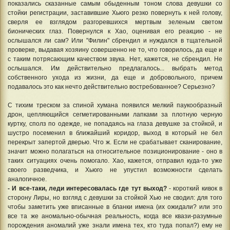
показались сказанные самым обыденным тоном слова девушки со
стойки регистрации, заставившие Хьюго резко повернуть к ней голову,
сверля ее взглядом разгоревшихся мертвым зеленым светом
бионических глаз. Повернулся к Хао, оценивая его реакцию - не
ослышался ли сам? Или "Филин" сбрендил и нуждался в тщательной
проверке, выдавая хозяину совершенно не то, что говорилось, да еще и
с таким потрясающим качеством звука. Нет, кажется, не сбрендил. Не
ослышался. Им действительно предлагалось... выбрать метод
собственного ухода из жизни, да еще и добровольного, причем
подавалось это как нечто действительно востребованное? Серьезно?
С тихим треском за спиной хумана появился мелкий паукообразный
дрон, цепляющийся сегметированными лапками за плотную черную
куртку, сполз по одежде, не попадаясь на глаза девушке за стойкой, и
шустро посеменил в ближайший коридор, выход в который не бел
перекрыт запертой дверью. Что ж. Если не срабатывает сканирование,
значит можно полагаться на относительное позиционирование - оно в
таких ситуациях очень помогало. Хао, кажется, отправил куда-то уже
своего разведчика, и Хьюго не упустил возможности сделать
аналогичное.
- И все-таки, леди интересовалась где тут выход?
- короткий кивок в
сторону Лиры, но взгляд с девушки за стойкой Хью не сводил: для того
чтобы заметить уже вписанные в бланки имена (их ожидали? или это
все та же аномально-обычная реальность, когда все квази-разумные
порождения аномалий уже знали имена тех, кто туда попал?) ему не