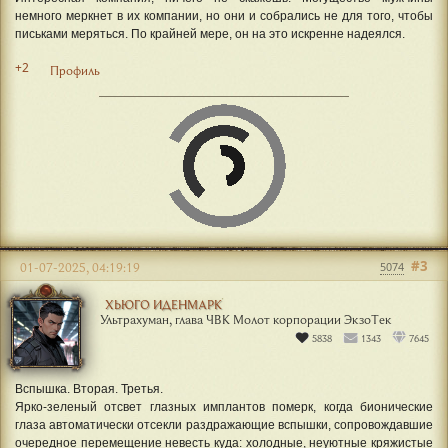
немного меркнет в их компании, но они и собрались не для того, чтобы
письками меряться. По крайней мере, он на это искренне надеялся.
+2
Профиль
#3
01-07-2025, 04:19:19
5074
ХЬЮГО ИДЕНМАРК
Ультрахуман, глава ЧВК Молот корпорации ЭкзоТек
5838
1343
7645
Вспышка. Вторая. Третья.
Ярко-зеленый отсвет глазных имплантов померк, когда бионические
глаза автоматически отсекли раздражающие вспышки, сопровождавшие
очередное перемещение невесть куда: холодные, неуютные кряжистые