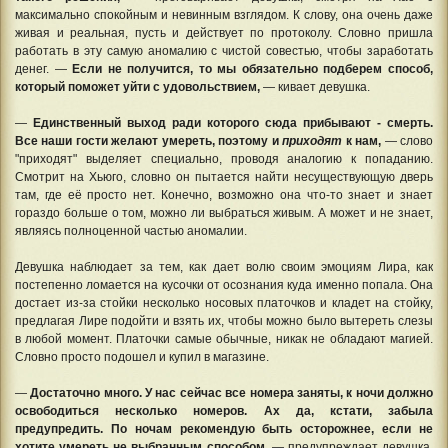
максимально спокойным и невинным взглядом. К слову, она очень даже
живая и реальная, пусть и действует по протоколу. Словно пришла
работать в эту самую аномалию с чистой совестью, чтобы заработать
денег. —
Если не получится, то мы обязательно подберем способ,
который поможет уйти с удовольствием,
— кивает девушка.
—
Единственный выход ради которого сюда прибывают - смерть.
Все наши гости желают умереть, поэтому и
приходят
к нам,
— слово
"приходят" выделяет специально, проводя аналогию к попаданию.
Смотрит на Хьюго, словно он пытается найти несуществующую дверь
там, где её просто нет. Конечно, возможно она что-то знает и знает
гораздо больше о том, можно ли выбраться живым. А может и не знает,
являясь полноценной частью аномалии.
Девушка наблюдает за тем, как дает волю своим эмоциям Лира, как
постепенно ломается на кусочки от осознания куда именно попала. Она
достает из-за стойки несколько носовых платочков и кладет на стойку,
предлагая Лире подойти и взять их, чтобы можно было вытереть слезы
в любой момент. Платочки самые обычные, никак не обладают магией.
Словно просто подошел и купил в магазине.
—
Достаточно много. У нас сейчас все номера заняты, к ночи должно
освободиться несколько номеров. Ах да, кстати, забыла
предупредить. По ночам рекомендую быть осторожнее, если не
хотите умереть не выбранным способом,
— предупреждает девушка.