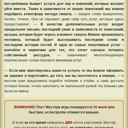
востребована бывает услуга для пар и компаний, которые желают
уйти вместе. Также в зависимости от ваших пожеланий мы можем
подобрать атмосферу метода смерти,
— каждое слово выверенное,
четкое, точное. Она не скрывает даже саму суть услуг, которые здесь
предоставляют. —
В качестве дополнительных услуг входит
прощальное письмо, последний ужин в зависимости от пожеланий,
музыка, которая будет играть в момент смерти. Можем организовать
человека, который будет выслушивать последние слова и
последние истории гостей. И одна из самых популярных услуг -
коктейли и наркотики для тех, кто хочет сначала потерять
собственный рассудок,
— заканчивает многообещающее
перечисление только базового минимума услуг.
—
Если вам приглянулись какие-то услуги, то мы можем оформить
их заранее и подготовить до того, как вы поселитесь в номере,
— и
жестом руки предложила подойти поближе к стойке, а сама достала
готовые бланки, чтобы заполнить их чернильной ручкой. На бланках уже
были их имена.
ВНИМАНИЕ!
Пост Мастера игры планируется
10 июля
или
быстрее, если группа отпишется раньше.
⠀
И если
за это время
набралось
ДВА
поста участников, Мастер
игры получает право писать пост,
не дожидаясь остальных
.