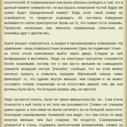
посетителей. И первоначально она была обязана сообщить о том, что в
данный момент номеров нет, но выслушать пожелания гостей. Вдруг им
нужен будет определенный номер? Тогда, если такой номер не
освободится, то придется подождать. Из паттерна поведение
выбивается слегка приподнятая бровь на то, что новые гости знакомы.
Прибытие нескольких лиц являлось нормальным событием, но
знакомых друг с другом лиц...
Хьюго решает осмотреться, а заодно и просканировать помещение. На
удивление - лишь поверхностные искажения. Одно он подмечает точно -
из этого отеля невозможно выйти через дверь. Следом за ней
возвращение в вестибюль. Люди на некоторых портретах становятся
более знакомыми, потому что о них как-то мельком на совещаниях
говорила младшая сестра Элизабет, сообщая, что на этом можно
неплохо сыграть и повысить продажи. Магический сканер также
фиксирует то, что здание внутри меньше, чем снаружи и не может
составить точную планировку из-за отсутствия дверей там, где они
должны были быть. На больших размах, увы, не хватило.
Лира пытается понять, было ли чужое вмешательство, но... Сам отель
относится к ней тепло и её тело им разливается. Словно её слишком
давно ждали, а она никак не могла заглянуть из-за большой занятости.
Благодаря сканированию теомагией она видит, что сам отель по виду
изнутри меньше, чем был снаружи. Не сходится. Сканирование
упирается в стены, отдаваясь непонятными искажениями, словно за