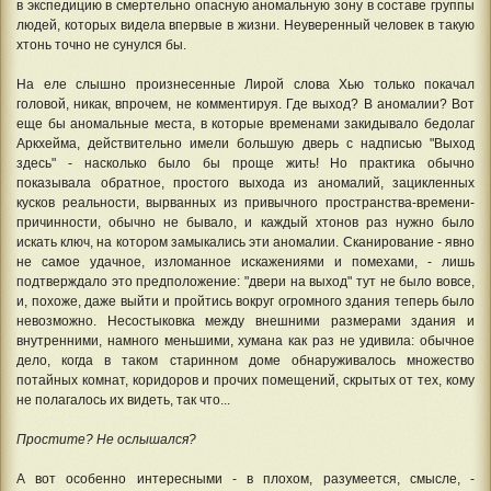
в экспедицию в смертельно опасную аномальную зону в составе группы
людей, которых видела впервые в жизни. Неуверенный человек в такую
хтонь точно не сунулся бы.
На еле слышно произнесенные Лирой слова Хью только покачал
головой, никак, впрочем, не комментируя. Где выход? В аномалии? Вот
еще бы аномальные места, в которые временами закидывало бедолаг
Аркхейма, действительно имели большую дверь с надписью "Выход
здесь" - насколько было бы проще жить! Но практика обычно
показывала обратное, простого выхода из аномалий, зацикленных
кусков реальности, вырванных из привычного пространства-времени-
причинности, обычно не бывало, и каждый хтонов раз нужно было
искать ключ, на котором замыкались эти аномалии. Сканирование - явно
не самое удачное, изломанное искажениями и помехами, - лишь
подтверждало это предположение: "двери на выход" тут не было вовсе,
и, похоже, даже выйти и пройтись вокруг огромного здания теперь было
невозможно. Несостыковка между внешними размерами здания и
внутренними, намного меньшими, хумана как раз не удивила: обычное
дело, когда в таком старинном доме обнаруживалось множество
потайных комнат, коридоров и прочих помещений, скрытых от тех, кому
не полагалось их видеть, так что...
Простите? Не ослышался?
А вот особенно интересными - в плохом, разумеется, смысле, -