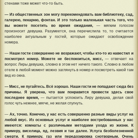
стенами тоже может что-то быть.
— Из общественных зон могу порекомендовать вам библиотеку, сад,
галерею, пекарню, фонтан. И это только маленькая часть того, что
вы можете посетить во время ожидания,
— мягким голосом
произносит девушка. Разумеется, она перечислила то, то считается
наиболее актуальным у гостей, которые ожидают освобождение
номера.
—
Наши гости совершенно не возражают, чтобы кто-то из навестил и
посмотрел номер. Можете не беспокоиться, мисс,
— отвечает на
вопрос Лиры девушка, словно в этом нет ничего такого. Словно в любом
отеле в любой момент можно заглянуть в номер и посмотреть какой там
вид из окна.
— Мисс, не пугайтесь. Всё хорошо. Наши гости не попадают сюда без
причины. Я уверена, что вам понравится провести здесь свое
последнее время,
— пытается успокоить Лиру девушка, делая свой
голос чуть нежнее, мягче, не желая спугнуть.
—
Ах, точно. Конечно, у нас есть совершенно разные виды услуг на
любой вкус. Из основных услуг и наиболее востребованных у нас
имеются: комнаты с различными методами ухода из жизни. К
примеру, виселица, яд, лезвия и так далее. Услуга безболезненной
смерти. К примеру, газ или передозировка снотворным. Очень