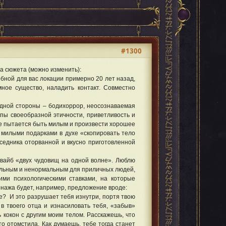
#1300
а сюжета (можно изменить):
ной для вас локации примерно 20 лет назад,
мное существо, наладить контакт. Совместно
дной стороны – бодихоррор, неосознаваемая
ипы своеобразной этичности, приветливость и
не пытается быть милым и произвести хорошее
 милыми подарками в духе «скопировать тело
еседника оторванной и вкусно приготовленной
айб «двух чудовищ на одной волне». Люблю
больным и ненормальным для приличных людей,
ми психологическими ставками, на которые
нажа будет, например, предложение вроде:
е? И это разрушает тебя изнутри, портя твою
в твоего отца и изнасиловать тебя, «забыв»
 кокон с другим моим телом. Расскажешь, что
о отомстила. Как думаешь, тебе тогда станет