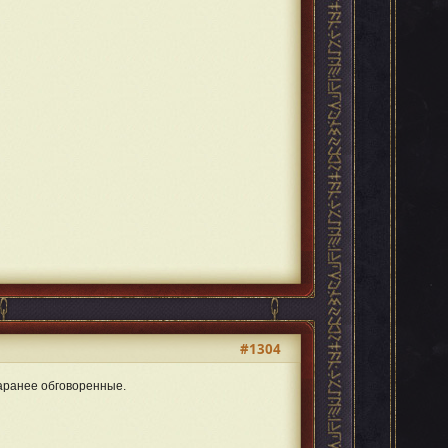
#1304
аранее обговоренные.