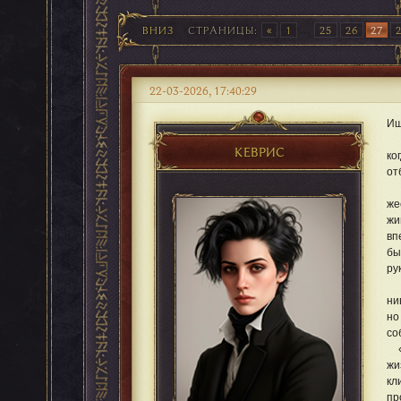
ВНИЗ
СТРАНИЦЫ
1
...
25
26
27
22-03-2026, 17:40:29
Ищ
Ги
КЕВРИС
ко
от
Пр
же
жи
вп
бы
ру
Лю
ни
но
со
«Т
жи
кл
пр