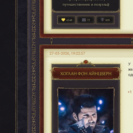
путешественник и полуэльф
4348
72
605
27-03-2026, 19:22:57
У 
же
ХОГЛАН ФОН АЙНЦБЕРН
од
+1