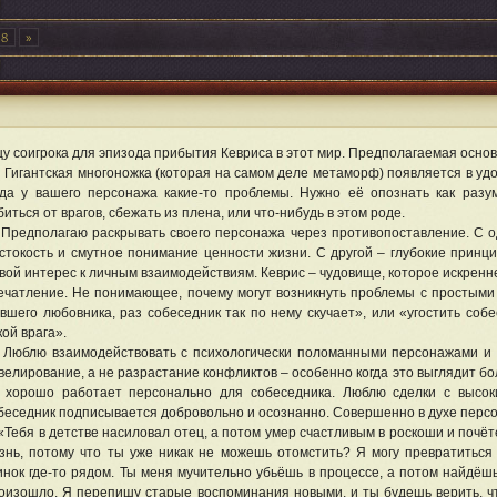
28
у соигрока для эпизода прибытия Кевриса в этот мир. Предполагаемая основ
гантская многоножка (которая на самом деле метаморф) появляется в удоб
гда у вашего персонажа какие-то проблемы. Нужно её опознать как разу
биться от врагов, сбежать из плена, или что-нибудь в этом роде.
едполагаю раскрывать своего персонажа через противопоставление. С о
стокость и смутное понимание ценности жизни. С другой – глубокие принц
вой интерес к личным взаимодействиям. Кеврис – чудовище, которое искрен
ечатление. Не понимающее, почему могут возникнуть проблемы с простыми
вшего любовника, раз собеседник так по нему скучает», или «угостить соб
кой врага».
блю взаимодействовать с психологически поломанными персонажами и в
велирование, а не разрастание конфликтов – особенно когда это выглядит 
 хорошо работает персонально для собеседника. Люблю сделки с высоки
беседник подписывается добровольно и осознанно. Совершенно в духе персо
ебя в детстве насиловал отец, а потом умер счастливым в роскоши и почёт
знь, потому что ты уже никак не можешь отомстить? Я могу превратиться 
инок где-то рядом. Ты меня мучительно убьёшь в процессе, а потом найдёшь
оизошло. Я перепишу старые воспоминания новыми, и ты будешь верить, чт