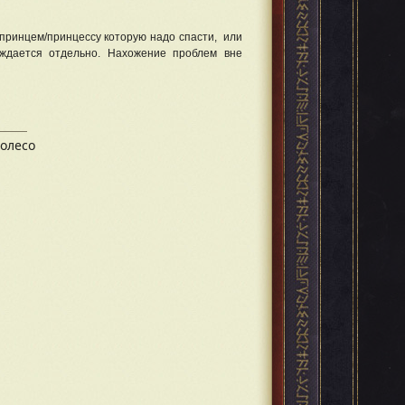
ь принцем/принцессу которую надо спасти, или
уждается отдельно. Нахожение проблем вне
Колесо