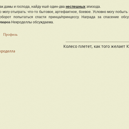
ак дамы и господа, найду ешё один-два
неспешных
эпизода.
о могу отыграть: что-то бытовое, артефактное, боевое. Условно могу побыт
оборот попытаться спасти принца/принцессу. Награда за спасение обс
гварса
Некроделлы обсуждаема.
Профиль
Колесо плетет, как того желает 
кроделла