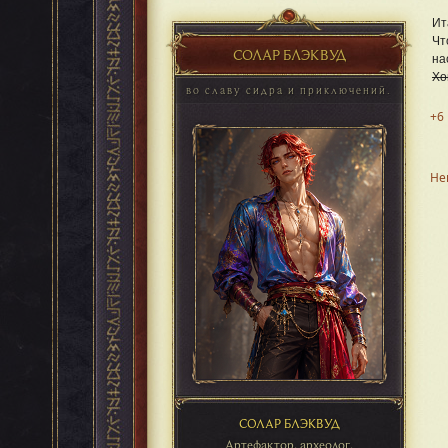
Ит
Чт
СОЛАР БЛЭКВУД
на
Хо
во славу сидра и приключений.
+6
Не
СОЛАР БЛЭКВУД
Артефактор, археолог,