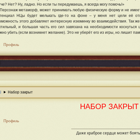
гче? Нет? Ну, ладно. Но если ты передумаешь, я всегда могу помочь!»
рсонаж метаморф, может принимать любую физическую форму и не имеет 
тенциал НЦы будет мелькать где-то на фоне – у меня нет цели её отыг
зможность этого добавляет интересную изюминку во взаимодействия. Так же 
ктильный, и большая часть его сил завязана на необходимости коснуться
жно убить (если возникнет желание). Это не уберёт его из игры, но лишит п
Профиль
Набор закрыт
НАБОР ЗАКРЫТ
Профиль
Даже храброе сердце может боят