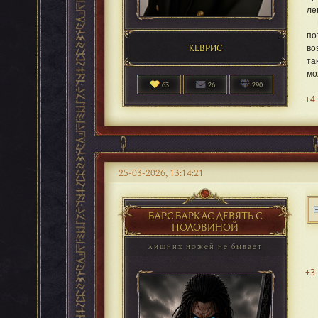
ле
Пе
по
КЕВРИС
во
та
мо
63
26
290
+4
25-03-2026, 13:14:21
БАРС БАРКАС ДЕВЯТЬ С
ПОЛОВИНОЙ
лишних ножей не бывает
+3