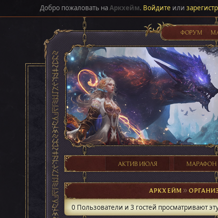
Добро пожаловать на
Аркхейм
.
Войдите
или
зарегист
ФОРУМ
М
АКТИВ ИЮЛЯ
МАРАФОН
АРКХЕЙМ
►
ОРГАНИ
0 Пользователи и 3 гостей просматривают эту