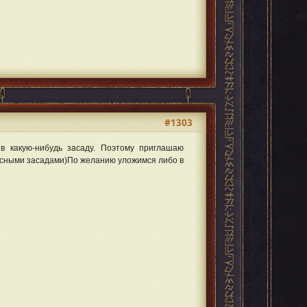
#1303
в какую-нибудь засаду. Поэтому приглашаю
асными засадами)По желанию уложимся либо в