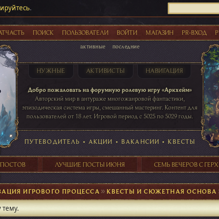
рируйтесь
.
АТЧАСТЬ
ПОИСК
ПОЛЬЗОВАТЕЛИ
ВОЙТИ
МАГАЗИН
PR-ВХОД
Р
активные
последние
НУЖНЫЕ
АКТИВИСТЫ
НАВИГАЦИЯ
Акции
Добро пожаловать на форумную ролевую игру «Аркхейм»
Авторский мир в антураже многожанровой фантастики,
эпизодическая система игры, смешанный мастеринг. Контент для
пользователей от 18 лет. Игровой период с 5025 по 5029 годы.
41 ПОСТОВ
31 ПОСТОВ
29 ПОСТОВ
24 ПОСТОВ
таблице игровой активности
ПУТЕВОДИТЕЛЬ
•
АКЦИИ
•
ВАКАНСИИ
•
КВЕСТЫ
 ПОСТОВ
ЛУЧШИЕ ПОСТЫ ИЮНЯ
СЕМЬ ВЕЧЕРОВ С ГЕР
ЗАЦИЯ ИГРОВОГО ПРОЦЕССА
►
КВЕСТЫ И СЮЖЕТНАЯ ОСНОВА
 тему.