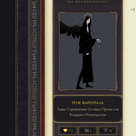
вот моя библиотека!
+3
РЕНЕ ФАРЕНТАЛЬ
Глава Управления Особых Проектов
Владыки Некроделлы
112
5
70