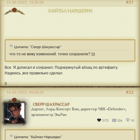
#21
15-06-2023, 13:30:38
КИЙТАЛ НАРШЕРРИ
Цитата: "Сверр Шахрассар"
что-то не вижу изменений. точно сохранили? )))
Все. Я дописал и сохранил. Подчеркнутый абзац по артефакту.
Надеюсь ,все правильно сделал.
0
#22
16-06-2023, 09:06:29
СВЕРР ШАХРАССАР
Дархат, Лорд-Консорт Вии, директор ЧВК «Defender»,
архимагистр ЭльРан
3172
534
10
Цитата: "Кийтал Наршерри"