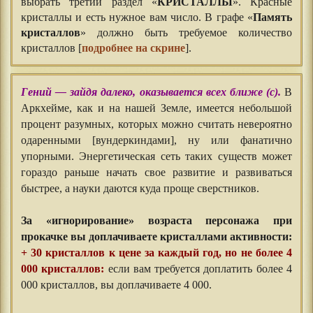
выбрать третий раздел «
КРИСТАЛЛЫ
». Красные
кристаллы и есть нужное вам число. В графе «
Память
кристаллов
» должно быть требуемое количество
кристаллов [
подробнее на скрине
].
Гений — зайдя далеко, оказывается всех ближе (с).
В
Аркхейме, как и на нашей Земле, имеется небольшой
процент разумных, которых можно считать невероятно
одаренными [вундеркиндами], ну или фанатично
упорными. Энергетическая сеть таких существ может
гораздо раньше начать свое развитие и развиваться
быстрее, а науки даются куда проще сверстников.
⠀⠀
За «игнорирование» возраста персонажа при
прокачке вы доплачиваете кристаллами активности:
+ 30 кристаллов к цене за каждый год, но не более 4
000 кристаллов:
если вам требуется доплатить более 4
000 кристаллов, вы доплачиваете 4 000.
⠀⠀