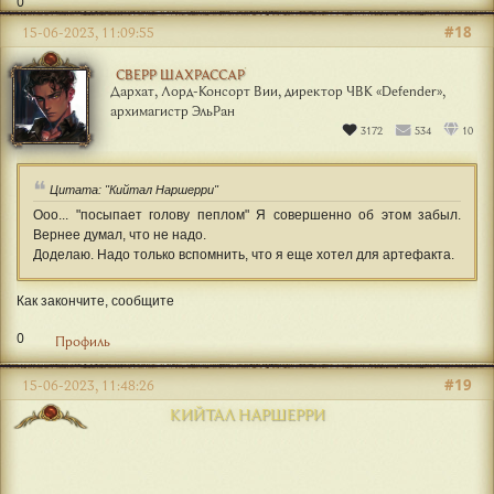
0
#18
15-06-2023, 11:09:55
СВЕРР ШАХРАССАР
Дархат, Лорд-Консорт Вии, директор ЧВК «Defender»,
архимагистр ЭльРан
3172
534
10
Цитата: "Кийтал Наршерри"
Ооо... "посыпает голову пеплом" Я совершенно об этом забыл.
Вернее думал, что не надо.
Доделаю. Надо только вспомнить, что я еще хотел для артефакта.
Как закончите, сообщите
0
Профиль
#19
15-06-2023, 11:48:26
КИЙТАЛ НАРШЕРРИ