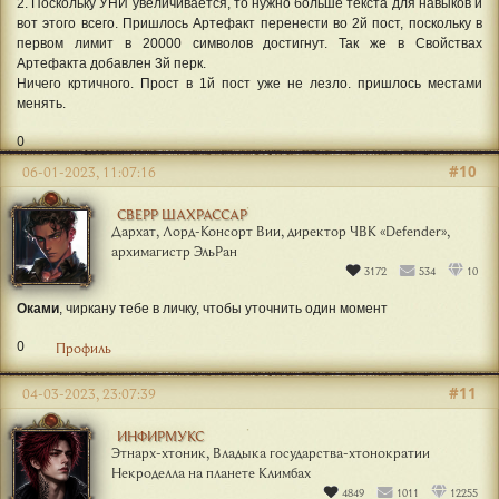
2. Поскольку УНИ увеличивается, то нужно больше текста для навыков и
вот этого всего. Пришлось Артефакт перенести во 2й пост, поскольку в
первом лимит в 20000 символов достигнут. Так же в Свойствах
Артефакта добавлен 3й перк.
Ничего кртичного. Прост в 1й пост уже не лезло. пришлось местами
менять.
0
#10
06-01-2023, 11:07:16
СВЕРР ШАХРАССАР
Дархат, Лорд-Консорт Вии, директор ЧВК «Defender»,
архимагистр ЭльРан
3172
534
10
Оками
, чиркану тебе в личку, чтобы уточнить один момент
0
Профиль
#11
04-03-2023, 23:07:39
ИНФИРМУКС
Этнарх-хтоник, Владыка государства-хтонократии
Некроделла на планете Климбах
4849
1011
12255