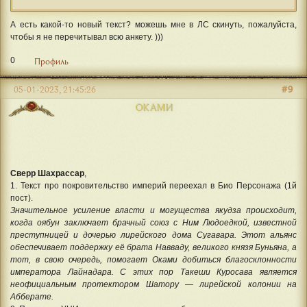
А есть какой-то новый текст? можешь мне в ЛС скинуть, пожалуйста,
чтобы я не перечитывал всю анкету. )))
0
Профиль
#9
05-01-2023, 21:45:26
ОКАМИ
Сверр Шахрассар
,
1. Текст про покровительство империй переехал в Био Персонажа (1й
пост).
Значительное усиление власти и могущества якудза происходит,
когда оябун заключает брачный союз с Ним Людоедкой, известной
преступницей и дочерью лирейского дома Сугавара. Этот альянс
обеспечивает поддержку её брата Навваду, великого князя Буньяна, а
тот, в свою очередь, помогает Оками добиться благосклонности
императора Лайнадара. С этих пор Такеши Куросава является
неофициальным протектором Шатору — лирейской колонии на
Абберате.