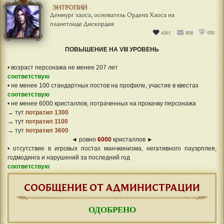
ЭНТРОПИЙ
Демиург хаоса, основатель Ордена Хаоса на
планетоиде Дискордия
4561
858
930
ПОВЫШЕНИЕ НА VIII УРОВЕНЬ
• возраст персонажа не менее 207 лет
соответствую
• не менее 100 стандартных постов на профиле, участие в квестах
соответствую
• не менее 6000 кристаллов, потраченных на прокачку персонажа
→ тут
потратил 1300
→ тут
потратил 1100
→ тут
потратил 3600
◄ ровно
6000
кристаллов ►
• отсутствие в игровых постах манчкинизма, негативного пауэрплея,
годмодинга и нарушений за последний год
соответствую
СООБЩЕНИЕ ОТ АДМИНИСТРАЦИИ
ОДОБРЕНО