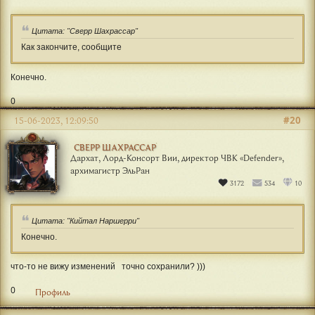
Цитата: "Сверр Шахрассар"
Как закончите, сообщите
Конечно.
0
#20
15-06-2023, 12:09:50
СВЕРР ШАХРАССАР
Дархат, Лорд-Консорт Вии, директор ЧВК «Defender»,
архимагистр ЭльРан
3172
534
10
Цитата: "Кийтал Наршерри"
Конечно.
что-то не вижу изменений
точно сохранили? )))
0
Профиль