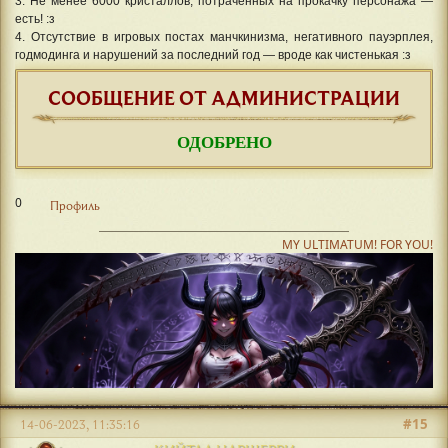
3. Не менее 6000 кристаллов, потраченных на прокачку персонажа —
есть! :з
4. Отсутствие в игровых постах манчкинизма, негативного пауэрплея,
годмодинга и нарушений за последний год — вроде как чистенькая :з
СООБЩЕНИЕ ОТ АДМИНИСТРАЦИИ
ОДОБРЕНО
0
Профиль
MY ULTIMATUM! FOR YOU!
#15
14-06-2023, 11:35:16