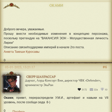
ОКАМИ
Доброго вечера, уважаемые.
Прошу внести необходимые изменения в концепцию персонажа,
поскольку претендую на "ВАКАНСИЯ ЭОН - Могущественная личность
Лиреи"
Описание связи/поддержки империй в начале 2го поста.
Анкета Такеши Куросавы
0
#6
03-01-2023, 13:21:17
СВЕРР ШАХРАССАР
Дархат, Лорд-Консорт Вии, директор ЧВК «Defender»,
архимагистр ЭльРан
3172
534
10
Оками
, привет, перераспредели У.М.И., артефакт и навыки на VII
уровень, после сообщи сюда 8-)
0
Профиль