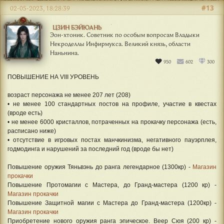
#13
02-05-2023, 18:28:39
ЦЗИН БЭЙЮАНЬ
Эон-хтоник. Советник по особым вопросам Владыки
Некроделлы Инфирмукса. Великий князь, области
Наньнина.
950
602
300
ПОВЫШЕНИЕ НА VIII УРОВЕНЬ
возраст персонажа не менее 207 лет (208)
• не менее 100 стандартных постов на профиле, участие в квестах
(вроде есть)
• не менее 6000 кристаллов, потраченных на прокачку персонажа (есть,
расписано ниже)
• отсутствие в игровых постах манчкинизма, негативного пауэрплея,
годмодинга и нарушений за последний год (вроде бы нет)
Повышение оружия Тяньвэнь до ранга легендарное (1300кр) -
Магазин
прокачки
Повышение Протомагии с Мастера, до Гранд-мастера (1200 кр) -
Магазин прокачки
Повышение Защитной магии с Мастера до Гранд-мастера (1200кр) -
Магазин прокачки
Приобретение нового оружия ранга эпическое. Веер Сюя (200 кр) -