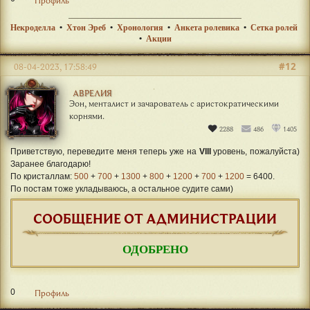
Некроделла
•
Хтон Эреб
•
Хронология
•
Анкета ролевика
•
Сетка ролей
•
Акции
#12
08-04-2023, 17:58:49
АВРЕЛИЯ
Эон, менталист и зачарователь с аристократическими
корнями.
2288
486
1405
Приветствую, переведите меня теперь уже на
VIII
уровень, пожалуйста)
Заранее благодарю!
По кристаллам:
500
+
700
+
1300
+
800
+
1200
+
700
+
1200
= 6400.
По постам тоже укладываюсь, а остальное судите сами)
СООБЩЕНИЕ ОТ АДМИНИСТРАЦИИ
ОДОБРЕНО
0
Профиль