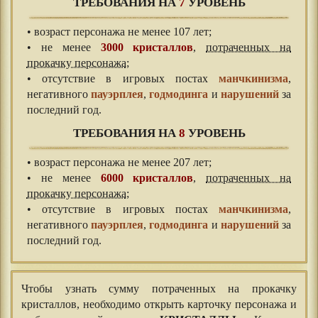
ТРЕБОВАНИЯ НА
7
УРОВЕНЬ
• возраст персонажа не менее 107 лет;
• не менее
3000 кристаллов
,
потраченных на
прокачку персонажа
;
• отсутствие в игровых постах
манчкинизма
,
негативного
пауэрплея
,
годмодинга
и
нарушений
за
последний год.
ТРЕБОВАНИЯ НА
8
УРОВЕНЬ
• возраст персонажа не менее 207 лет;
• не менее
6000 кристаллов
,
потраченных на
прокачку персонажа
;
• отсутствие в игровых постах
манчкинизма
,
негативного
пауэрплея
,
годмодинга
и
нарушений
за
последний год.
Чтобы узнать сумму потраченных на прокачку
кристаллов, необходимо открыть карточку персонажа и