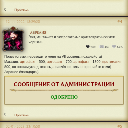
0
Профиль
#4
12-11-2022, 15:29:25
АВРЕЛИЯ
Эон, менталист и зачарователь с аристократическими
корнями.
2288
486
1405
Приветствую, переведите меня на VII уровень, пожалуйста)
Магазин:
артефакт
- 500,
артефакт
- 700,
артефакт
- 1300,
протомагия
-
800, по постам укладываюсь, а насчёт остального решайте сами)
Заранее благодарю!)
СООБЩЕНИЕ ОТ АДМИНИСТРАЦИИ
ОДОБРЕНО
0
Профиль
#5
02-01-2023, 23:10:58