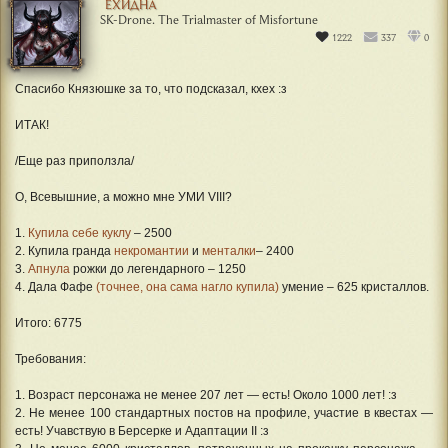
ЕХИДНА
SK-Drone. The Trialmaster of Misfortune
1222
337
0
Спасибо Князюшке за то, что подсказал, кхех :з
ИТАК!
/Еще раз приползла/
О, Всевышние, а можно мне УМИ VIII?
1.
Купила себе куклу
– 2500
2. Купила гранда
некромантии
и
менталки
– 2400
3.
Апнула
рожки до легендарного – 1250
4. Дала Фафе
(точнее, она сама нагло купила)
умение – 625 кристаллов.
Итого: 6775
Требования:
1. Возраст персонажа не менее 207 лет — есть! Около 1000 лет! :з
2. Не менее 100 стандартных постов на профиле, участие в квестах —
есть! Учавствую в Берсерке и Адаптации II :з