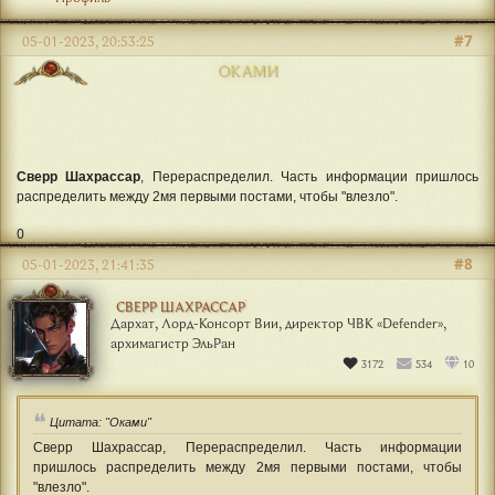
#7
05-01-2023, 20:53:25
ОКАМИ
Сверр Шахрассар
, Перераспределил. Часть информации пришлось
распределить между 2мя первыми постами, чтобы "влезло".
0
#8
05-01-2023, 21:41:35
СВЕРР ШАХРАССАР
Дархат, Лорд-Консорт Вии, директор ЧВК «Defender»,
архимагистр ЭльРан
3172
534
10
Цитата: "Оками"
Сверр Шахрассар, Перераспределил. Часть информации
пришлось распределить между 2мя первыми постами, чтобы
"влезло".