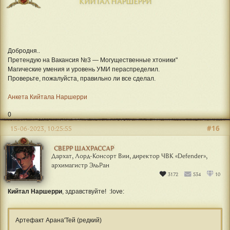
КИЙТАЛ НАРШЕРРИ
Добродня..
Претендую на Вакансия №3 — Могущественные хтоники"
Магические умения и уровень УМИ пераспределил.
Проверьте, пожалуйста, правильно ли все сделал.
Анкета Кийтала Наршерри
0
#16
15-06-2023, 10:25:55
СВЕРР ШАХРАССАР
Дархат, Лорд-Консорт Вии, директор ЧВК «Defender»,
архимагистр ЭльРан
3172
534
10
Кийтал Наршерри
, здравствуйте! :love:
Артефакт Арана'Тей (редкий)