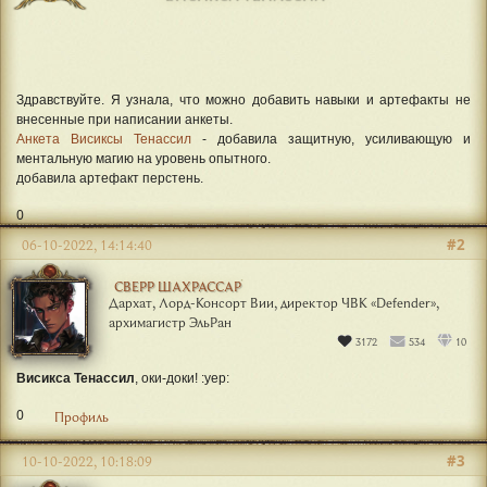
Здравствуйте. Я узнала, что можно добавить навыки и артефакты не
внесенные при написании анкеты.
Анкета Висиксы Тенассил
- добавила защитную, усиливающую и
ментальную магию на уровень опытного.
добавила артефакт перстень.
0
#2
06-10-2022, 14:14:40
СВЕРР ШАХРАССАР
Дархат, Лорд-Консорт Вии, директор ЧВК «Defender»,
архимагистр ЭльРан
3172
534
10
Висикса Тенассил
, оки-доки! :yep:
0
Профиль
#3
10-10-2022, 10:18:09