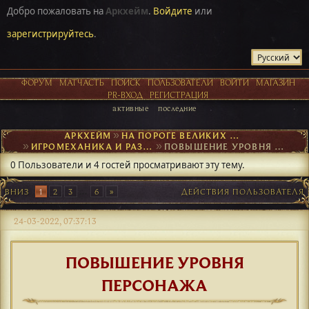
Добро пожаловать на
Аркхейм
.
Войдите
или
зарегистрируйтесь
.
ФОРУМ
МАТЧАСТЬ
ПОИСК
ПОЛЬЗОВАТЕЛИ
ВОЙТИ
МАГАЗИН
PR-ВХОД
РЕГИСТРАЦИЯ
активные
последние
АРКХЕЙМ
►
НА ПОРОГЕ ВЕЛИКИХ ОТКРЫТИЙ
►
ИГРОМЕХАНИКА И РАЗВИТИЕ ПЕРСОНАЖА
►
ПОВЫШЕНИЕ УРОВНЯ ПЕРСОНАЖА
0 Пользователи и 4 гостей просматривают эту тему.
ВНИЗ
1
2
3
...
6
ДЕЙСТВИЯ ПОЛЬЗОВАТЕЛЯ
24-03-2022, 07:37:13
ПОВЫШЕНИЕ УРОВНЯ
ПЕРСОНАЖА