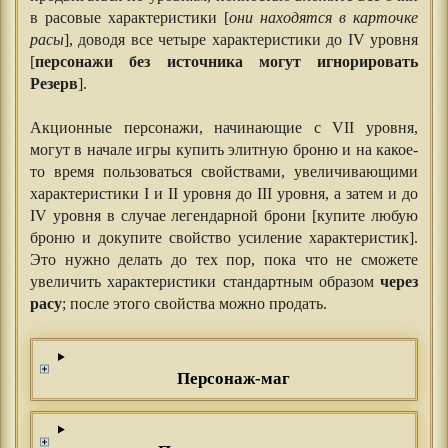
в расовые характеристики [
они находятся в карточке
расы
], доводя все четыре характеристики до IV уровня
[
персонажи без источника могут игнорировать
Резерв
].
Акционные персонажи, начинающие с VII уровня,
могут в начале игры купить элитную броню и на какое-
то время пользоваться свойствами, увеличивающими
характеристики I и II уровня до III уровня, а затем и до
IV уровня в случае легендарной брони [купите любую
броню и докупите свойство усиление характеристик].
Это нужно делать до тех пор, пока что не сможете
увеличить характеристики стандартным образом
через
расу
; после этого свойства можно продать.
Персонаж-маг