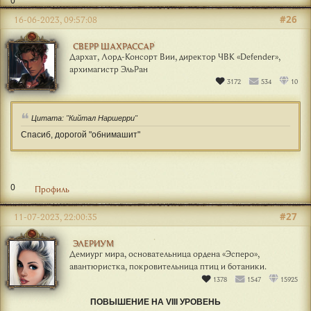
0
#26
16-06-2023, 09:57:08
СВЕРР ШАХРАССАР
Дархат, Лорд-Консорт Вии, директор ЧВК «Defender»,
архимагистр ЭльРан
3172
534
10
Цитата: "Кийтал Наршерри"
Спасиб, дорогой "обнимашит"
0
Профиль
#27
11-07-2023, 22:00:35
ЭЛЕРИУМ
Демиург мира, основательница ордена «Эсперо»,
авантюристка, покровительница птиц и ботаники.
1378
1547
15925
ПОВЫШЕНИЕ НА VIII УРОВЕНЬ