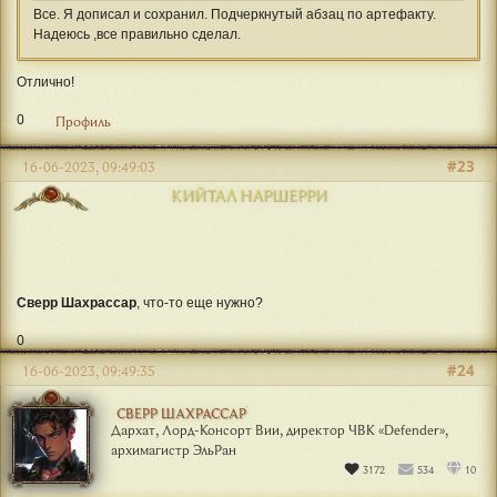
Все. Я дописал и сохранил. Подчеркнутый абзац по артефакту.
Надеюсь ,все правильно сделал.
Отлично!
0
Профиль
#23
16-06-2023, 09:49:03
КИЙТАЛ НАРШЕРРИ
Сверр Шахрассар
, что-то еще нужно?
0
#24
16-06-2023, 09:49:35
СВЕРР ШАХРАССАР
Дархат, Лорд-Консорт Вии, директор ЧВК «Defender»,
архимагистр ЭльРан
3172
534
10