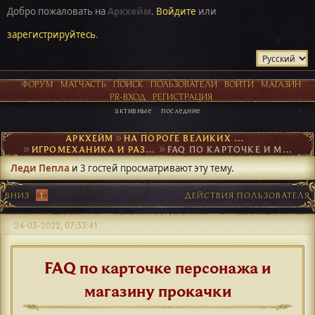
Добро пожаловать на
Аркхейм
.
Войдите
или
зарегистрируйтесь
.
ФОРУМ
МАТЧАСТЬ
ПОИСК
ПОЛЬЗОВАТЕЛИ
ВОЙТИ
МАГАЗИН
PR-ВХОД
РЕГИСТРАЦИЯ
активные
последние
АРКХЕЙМ
►
НА ПОРОГЕ ВЕЛИКИХ ОТКРЫТИЙ
►
ИГРОМЕХАНИКА И РАЗВИТИЕ ПЕРСОНАЖА
►
FAQ ПО КАРТОЧКЕ И МАГАЗИНУ
Леди Пепла
и 3 гостей просматривают эту тему.
ВНИЗ
1
ДЕЙСТВИЯ ПОЛЬЗОВАТЕЛЯ
24-03-2022, 07:33:41
FAQ по карточке персонажа и
магазину прокачки