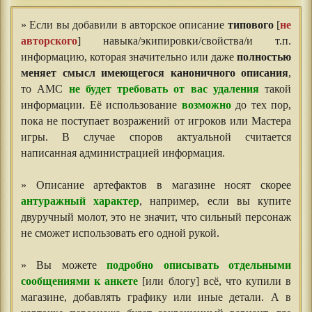
» Если вы добавили в авторское описание
типового
[
не
авторского
] навыка/экипировки/свойства/и т.п.
информацию, которая значительно или даже
полностью
меняет смысл имеющегося каноничного описания
,
то АМС
не будет требовать от вас удаления
такой
информации. Её использование
возможно
до тех пор,
пока не поступает возражений от игроков или Мастера
игры. В случае споров актуальной считается
написанная администрацией информация.
» Описание артефактов в магазине носят скорее
антуражный характер
, например, если вы купите
двуручный молот, это не значит, что сильный персонаж
не сможет использовать его одной рукой.
» Вы можете
подробно описывать отдельными
сообщениями к анкете
[или блогу] всё, что купили в
магазине, добавлять графику или иные детали. А в