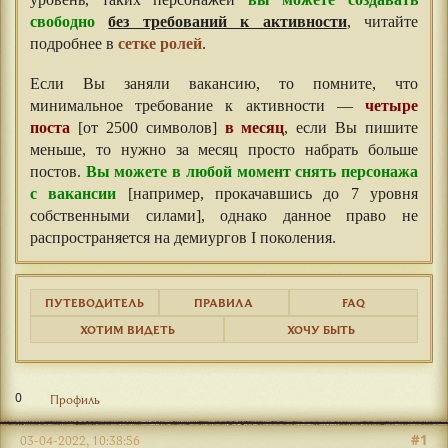
уровень, таких персонажей
вы можете создавать
свободно
без требований к активности
, читайте
подробнее в
сетке ролей
.
Если Вы заняли вакансию, то помните, что
минимальное требование к активности —
четыре
поста
[от 2500 символов]
в месяц
, если Вы пишите
меньше, то нужно за месяц просто набрать больше
постов.
Вы можете в любой момент снять персонажа
с вакансии
[например, прокачавшись до 7 уровня
собственными силами], однако данное право не
распространяется на демиургов I поколения.
ПУТЕВОДИТЕЛЬ
ПРАВИЛА
FAQ
ХОТИМ ВИДЕТЬ
ХОЧУ БЫТЬ
0
Профиль
#1
03-04-2022, 10:38:56