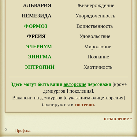
АЛЬВАРИЯ
Жизнерождение
НЕМЕЗИДА
Упорядоченность
ФОРМОЗ
Воинственность
ФРЕЙЯ
Удовольствие
ЭЛЕРИУМ
Миролюбие
ЭНИГМА
Познание
ЭНТРОПИЙ
Хаотичность
Здесь могут быть ваши
авторские
персонажи
[кроме
демиургов I поколения].
Вакансии на демиургов [с указанием олицетворения]
бронируются в
гостевой
.
оглавление
«
0
Профиль