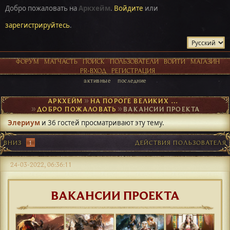
Добро пожаловать на
Аркхейм
.
Войдите
или
зарегистрируйтесь
.
ФОРУМ
МАТЧАСТЬ
ПОИСК
ПОЛЬЗОВАТЕЛИ
ВОЙТИ
МАГАЗИН
PR-ВХОД
РЕГИСТРАЦИЯ
активные
последние
АРКХЕЙМ
►
НА ПОРОГЕ ВЕЛИКИХ ОТКРЫТИЙ
►
ДОБРО ПОЖАЛОВАТЬ
►
ВАКАНСИИ ПРОЕКТА
Элериум
и 36 гостей просматривают эту тему.
ВНИЗ
1
ДЕЙСТВИЯ ПОЛЬЗОВАТЕЛЯ
24-03-2022, 06:36:11
ВАКАНСИИ ПРОЕКТА