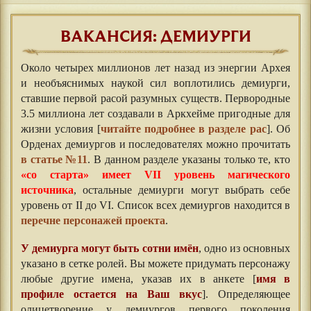
ВАКАНСИЯ: ДЕМИУРГИ
Около четырех миллионов лет назад из энергии Архея
и необъяснимых наукой сил воплотились демиурги,
ставшие первой расой разумных существ. Первородные
3.5 миллиона лет создавали в Аркхейме пригодные для
жизни условия [
читайте подробнее в разделе рас
]. Об
Орденах демиургов и последователях можно прочитать
в статье №11
. В данном разделе указаны только те, кто
«со старта» имеет VII уровень магического
источника
, остальные демиурги могут выбрать себе
уровень от II до VI. Список всех демиургов находится в
перечне персонажей проекта
.
У демиурга могут быть сотни имён
, одно из основных
указано в сетке ролей. Вы можете придумать персонажу
любые другие имена, указав их в анкете [
имя в
профиле остается на Ваш вкус
]. Определяющее
олицетворение у демиургов первого поколения