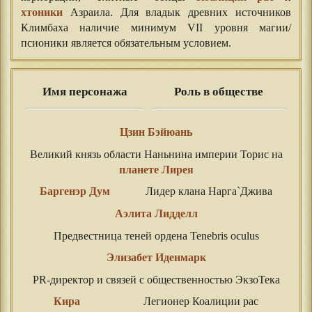
хтоники
Азраила. Для владык древних источников
Климбаха наличие минимум VII уровня магии/
псионики является обязательным условием.
Имя персонажа
Роль в обществе
Цзин Бэйюань
Великий князь области Наньнина империи Торис на
планете Лирея
Баргенэр Дум
Лидер клана Нарга`Джива
Аэлита Лидделл
Предвестница теней ордена Tenebris oculus
Элизабет Иденмарк
PR-директор и связей с общественностью ЭкзоТека
Кира
Легионер Коалиции рас