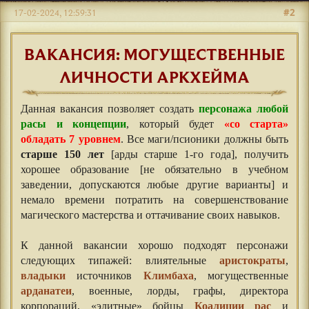
#2
17-02-2024, 12:59:31
ВАКАНСИЯ: МОГУЩЕСТВЕННЫЕ
ЛИЧНОСТИ АРКХЕЙМА
Данная вакансия позволяет создать
персонажа любой
расы и концепции
, который будет
«со старта»
обладать 7 уровнем
. Все маги/псионики должны быть
старше 150 лет
[арды старше 1-го года], получить
хорошее образование [не обязательно в учебном
заведении, допускаются любые другие варианты] и
немало времени потратить на совершенствование
магического мастерства и оттачивание своих навыков.
⠀
К данной вакансии хорошо подходят персонажи
следующих типажей: влиятельные
аристократы
,
владыки
источников
Климбаха
, могущественные
арданатеи
, военные, лорды, графы, директора
корпораций, «элитные» бойцы
Коалиции рас
и