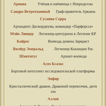
Ариана
Учёная и наёмница с Некроделлы
Сандро Ветротканный
Граф-правитель Арканы
Сусанна Серра
Архиадепт Дискордиума, командир «Парфорсса»
Мэйв Линцер
Легионер-центурион в Легионе КР
Кайрос
Воевода домена Заркраст
Вилбур Эмеральд
Легионер Коалиции Рас
Шантитус
Архонт-воевода
Аспэ Ксаэкс
Бортовой интеллект исследовательской платформы
Энфир
Кристаллический дракон, Драконий перевозчик, дитя
зла
Аллан