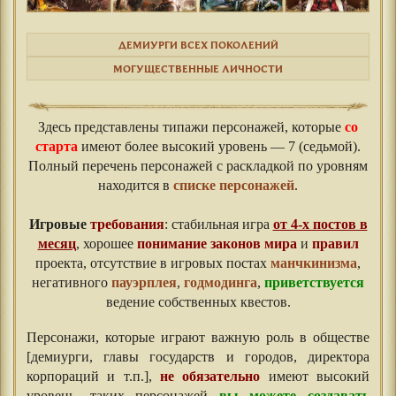
ДЕМИУРГИ ВСЕХ ПОКОЛЕНИЙ
МОГУЩЕСТВЕННЫЕ ЛИЧНОСТИ
Здесь представлены типажи персонажей, которые
со
старта
имеют более высокий уровень — 7 (седьмой).
Полный перечень персонажей с раскладкой по уровням
находится в
списке персонажей
.
Игровые
требования
: стабильная игра
от 4-х постов в
месяц
, хорошее
понимание законов мира
и
правил
проекта, отсутствие в игровых постах
манчкинизма
,
негативного
пауэрплея
,
годмодинга
,
приветствуется
ведение собственных квестов.
Персонажи, которые играют важную роль в обществе
[демиурги, главы государств и городов, директора
корпораций и т.п.],
не обязательно
имеют высокий