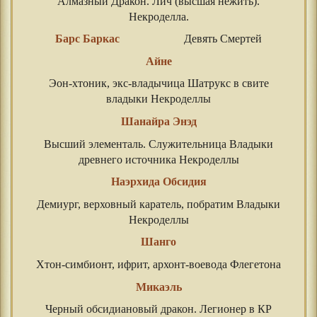
Алмазный Дракон. Лич (высшая нежить).
Некроделла.
Барс Баркас
Девять Смертей
Айне
Эон-хтоник, экс-владычица Шатрукс в свите
владыки Некроделлы
Шанайра Энэд
Высший элементаль. Служительница Владыки
древнего источника Некроделлы
Наэрхида Обсидия
Демиург, верховный каратель, побратим Владыки
Некроделлы
Шанго
Хтон-симбионт, ифрит, архонт-воевода Флегетона
Микаэль
Черный обсидиановый дракон. Легионер в КР