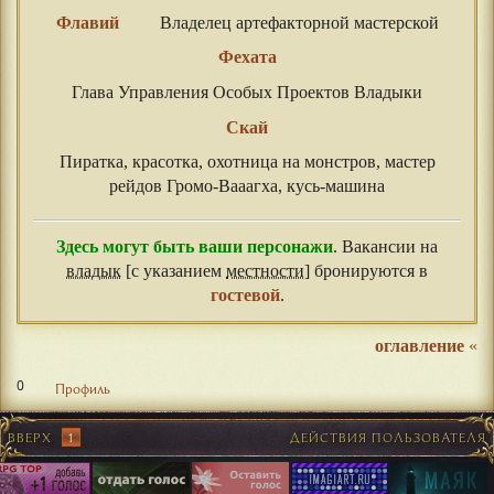
Флавий
Владелец артефакторной мастерской
Фехата
Глава Управления Особых Проектов Владыки
Скай
Пиратка, красотка, охотница на монстров, мастер
рейдов Громо-Вааагха, кусь-машина
Здесь могут быть ваши персонажи
. Вакансии на
владык
[с указанием
местности
] бронируются в
гостевой
.
оглавление
«
0
Профиль
ВВЕРХ
1
ДЕЙСТВИЯ ПОЛЬЗОВАТЕЛЯ