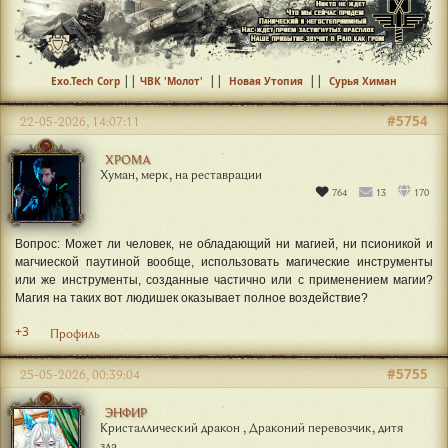
||
||
||
Exo.Tech Corp
ЧВК 'Молот'
Новая Утопия
Сурья Химан
#5754
22-05-2026, 14:07:11
ХРОМА
Хуман, мерк, на реставрации
764
13
170
Вопрос: Может ли человек, не обладающий ни магией, ни псионикой и
магчиеской паутиной вообще, использовать магические инструменты
или же инструменты, созданные частично или с применением магии?
Магия на таких вот людишек оказывает полное воздействие?
+3
Профиль
#5755
25-05-2026, 00:39:04
ЭНФИР
Кристаллический дракон , Драконий перевозчик, дитя
зла