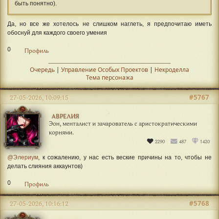
быть понятно).
Да, но все же хотелось не слишком наглеть, я предпочитаю иметь
обоснуй для каждого своего умения
0
Профиль
Очередь
|
Управление Особых Проектов
|
Некроделла
Тема персонажа
#5767
27-05-2026, 10:09:15
АВРЕЛИЯ
Эон, менталист и зачарователь с аристократическими
корнями.
2290
487
1420
@Элериум
, к сожалению, у нас есть веские причины на то, чтобы не
делать слияния аккаунтов)
0
Профиль
#5768
27-05-2026, 10:16:12