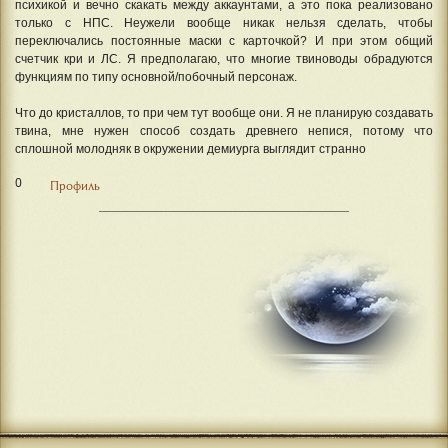
психикой и вечно скакать между аккаунтами, а это пока реализовано
только с НПС. Неужели вообще никак нельзя сделать, чтобы
переключались постоянные маски с карточкой? И при этом общий
счетчик кри и ЛС. Я предполагаю, что многие твиноводы обрадуются
функциям по типу основной/побочный персонаж.
Что до кристаллов, то при чем тут вообще они. Я не планирую создавать
твина, мне нужен способ создать древнего непися, потому что
сплошной молодняк в окружении демиурга выглядит странно
0
Профиль