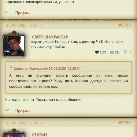
персонажа невосприимчивым, у нас нет.
0
Профиль
#5758
25-05-2026, 10:29:41
СВЕРР ШАХРАССАР
Дархат, Лорд-Консорт Вии, директор ЧВК «Defender»,
архимагистр ЭльРан
3172
534
10
Цитата: Аранарх от 25-05-2026, 09:05:34
А есть ли функция скрыть сообщение от всех, кроме
определенного игрока? Хочу дать Кирион доступ к некоторым
сообщениям, но только ему.
К сожалению нет. Только личные сообщения.
+2
Профиль
#5759
25-05-2026, 15:11:50
СЕЙРАН