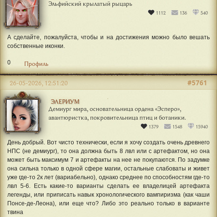
Эльфийский крылатый рыцарь
1112
136
540
А сделайте, пожалуйста, чтобы и на достижения можно было вешать
собственные иконки.
0
Профиль
#5761
26-05-2026, 12:51:20
ЭЛЕРИУМ
Демиург мира, основательница ордена «Эсперо»,
авантюристка, покровительница птиц и ботаники.
1379
1548
15940
День добрый. Вот чисто технически, если я хочу создать очень древнего
НПС (не демиург), то она должна быть 8 лвл или с артефактом, но она
может быть максимум 7 и артефакты на нее не покупаются. По задумке
она сильна только в одной сфере магии, остальные слабоваты и живет
уже где-то 2к лет (вариабельно), однако среднее по способностям где-то
лвл 5-6. Есть какие-то варианты сделать ее владелицей артефакта
легенды, или приписать навык хронологического вампиризма (как чаши
Понсе-де-Леона), или еще что? Либо это реально только в варианте
твина