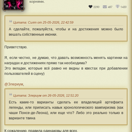
корнями.
2290
487
1420
Цитата: Силт от 25-05-2026, 22:42:59
А сделайте, пожалуйста, чтобы и на достижения можно было
вешать собственные иконки.
Приветствую.
Я, если честно, не думаю, что давать возможность менять картинки на
наградах и достижениях прямо так необходима?
Это вкладки, которые всё равно не видны в квестах при добавлении
пользователей в сцену)
@Элериум
,
Цитата: Элериум от 26-05-2026, 12:51:20
Есть какие-то варианты сделать ее владелицей артефакта
легенды, или приписать навык хронологического вампиризма (как
чаши Понсе-де-Леона), или еще что? Либо это реально только в
варианте твина
К сожалению, правила одинаковы для всех.