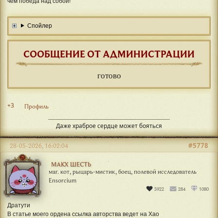
чем победа над собой!
Спойлер
СООБЩЕНИЕ ОТ АДМИНИСТРАЦИИ
готово
+3
Профиль
Даже храброе сердце может бояться
#5778
28-05-2026, 16:02:04
МАКХ ШЕСТЬ
маг. кот, рыцарь-мистик, боец, полевой исследователь
Ensorcium
5922
284
1080
Дратути
В статье моего ордена ссылка авторства ведет на Хао