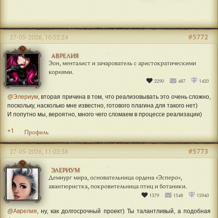
#5772
27-05-2026, 10:52:24
АВРЕЛИЯ
Эон, менталист и зачарователь с аристократическими
корнями.
2290
487
1420
@Элериум
, вторая причина в том, что реализовывать это очень сложно,
поскольку, насколько мне известно, готового плагина для такого нет)
И попутно мы, вероятно, много чего сломаем в процессе реализации)
+1
Профиль
#5773
27-05-2026, 11:02:38
ЭЛЕРИУМ
Демиург мира, основательница ордена «Эсперо»,
авантюристка, покровительница птиц и ботаники.
1379
1548
15940
@Аврелия
, ну, как долгосрочный проект) Ты талантливый, а подобная