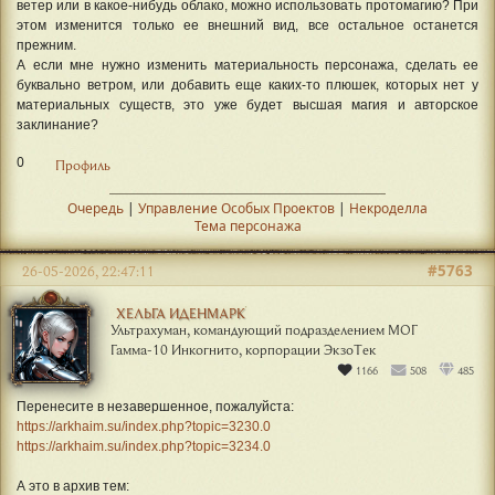
ветер или в какое-нибудь облако, можно использовать протомагию? При
этом изменится только ее внешний вид, все остальное останется
прежним.
А если мне нужно изменить материальность персонажа, сделать ее
буквально ветром, или добавить еще каких-то плюшек, которых нет у
материальных существ, это уже будет высшая магия и авторское
заклинание?
0
Профиль
Очередь
|
Управление Особых Проектов
|
Некроделла
Тема персонажа
#5763
26-05-2026, 22:47:11
ХЕЛЬГА ИДЕНМАРК
Ультрахуман, командующий подразделением МОГ
Гамма-10 Инкогнито, корпорации ЭкзоТек
1166
508
485
Перенесите в незавершенное, пожалуйста:
https://arkhaim.su/index.php?topic=3230.0
https://arkhaim.su/index.php?topic=3234.0
А это в архив тем: