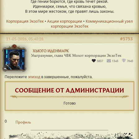
Где гении борются, где кровь течет рекой.
Иденмарки, семья, что связана кровью,
В этом мире жестоком, где правят лишь законы.
Корпорация ЭкзоТек
•
Акции корпорации
•
Коммуникационный узел
корпорации ЭкзоТек
#5753
21-05-2026, 05:40:28
ХЬЮГО ИДЕНМАРК
Ультрахуман, глава ЧВК Молот корпорации ЭкзоТек
5837
1343
7645
Переложите
эпизод
в завершенные, пожалуйста.
СООБЩЕНИЕ ОТ АДМИНИСТРАЦИИ
Готово
0
Профиль