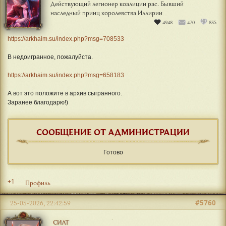
Действующий легионер коалиции рас. Бывший
наследный принц королевства Иллирии
4948
470
835
https://arkhaim.su/index.php?msg=708533
В недоигранное, пожалуйста.
https://arkhaim.su/index.php?msg=658183
А вот это положите в архив сыгранного.
Заранее благодарю!)
СООБЩЕНИЕ ОТ АДМИНИСТРАЦИИ
Готово
+1
Профиль
#5760
25-05-2026, 22:42:59
СИЛТ