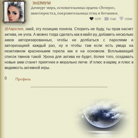
ЭЛЕРИУМ
Демиург мира, основательница ордена «Эсперо»,
авантюристка, покровительница птиц и ботаники.
1379
1548
15940
@Аврелия
, окей, эту позицию поняла. Спорить не буду, ты прав насчет
актива, не учла. А можно тогда сделать как в майл ру, добавить несколько
акков авторизированных, чтобы не долбаться с паролями и
авторизацией каждый раз, ну и чтобы там если есть уведа на
неактивном красненьким горела как и на основном. Всплывающий
список твинов такой. Урона для актива не будет, более того, создавать
новые акки станет приятнее и морально легче. И плюс в карму, и плюс в
видимость активной игры.
0
Профиль