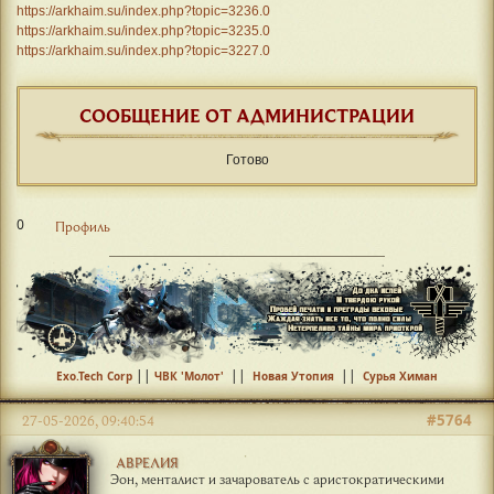
https://arkhaim.su/index.php?topic=3236.0
https://arkhaim.su/index.php?topic=3235.0
https://arkhaim.su/index.php?topic=3227.0
СООБЩЕНИЕ ОТ АДМИНИСТРАЦИИ
Готово
0
Профиль
||
||
||
Exo.Tech Corp
ЧВК 'Молот'
Новая Утопия
Сурья Химан
#5764
27-05-2026, 09:40:54
АВРЕЛИЯ
Эон, менталист и зачарователь с аристократическими