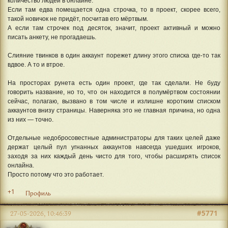
количество людей в онлайне.
Если там едва помещается одна строчка, то в проект, скорее всего,
такой новичок не придёт, посчитав его мёртвым.
А если там строчек под десяток, значит, проект активный и можно
писать анкету, не прогадаешь.
Слияние твинков в один аккаунт порежет длину этого списка где-то так
вдвое. А то и втрое.
На просторах рунета есть один проект, где так сделали. Не буду
говорить название, но то, что он находится в полумёртвом состоянии
сейчас, полагаю, вызвано в том числе и излишне коротким списком
аккаунтов внизу страницы. Наверняка это не главная причина, но одна
из них — точно.
Отдельные недобросовестные администраторы для таких целей даже
держат целый пул угнанных аккаунтов навсегда ушедших игроков,
заходя за них каждый день чисто для того, чтобы расширять список
онлайна.
Просто потому что это работает.
+1
Профиль
#5771
27-05-2026, 10:46:39