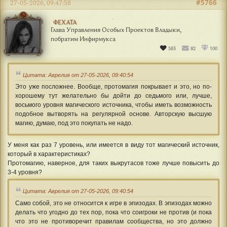
#5766
27-05-2026, 09:47:58
ФЕХАТА
Глава Управления Особых Проектов Владыки,
побратим Инфирмукса
583
82
100
Цитата: Аврелия от 27-05-2026, 09:40:54
Это уже посложнее. Вообще, протомагия покрывает и это, но по-
хорошему тут желательно бы дойти до седьмого или, лучше,
восьмого уровня магического источника, чтобы иметь возможность
подобное вытворять на регулярной основе. Авторскую высшую
магию, думаю, под это покупать не надо.
У меня как раз 7 уровень, или имеется в виду тот магический источник,
который в характеристиках?
Протомагию, наверное, для таких выкрутасов тоже лучше повысить до
3-4 уровня?
Цитата: Аврелия от 27-05-2026, 09:40:54
Само собой, это не относится к игре в эпизодах. В эпизодах можно
делать что угодно до тех пор, пока что соигроки не против (и пока
что это не противоречит правилам сообщества, но это должно