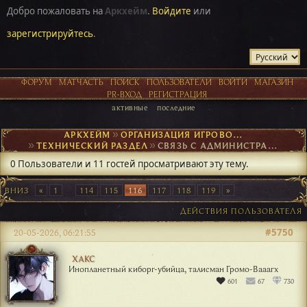
Добро пожаловать на
Аркхейм
.
Войдите
или
зарегистрируйтесь
.
ФОРУМ
МАТЧАСТЬ
ПОИСК
ПОЛЬЗОВАТЕЛИ
ВОЙТИ
МАГАЗИН
PR-ВХОД
РЕГИСТРАЦИЯ
активные
последние
АРКХЕЙМ
►
ОРГАНИЗАЦИЯ ИГРОВОГО ПРОЦЕССА
►
ТЕХНИЧЕСКИЙ РАЗДЕЛ
►
СВЯЗЬ С АДМИНИСТРАЦИЕЙ
0 Пользователи и 11 гостей просматривают эту тему.
ВНИЗ
1
...
114
115
116
117
118
119
ДЕЙСТВИЯ ПОЛЬЗОВАТЕЛЯ
#5750
20-05-2026, 06:21:55
ХАКС
Инопланетный киборг-убийца, талисман Громо-Вааагх
601
67
730