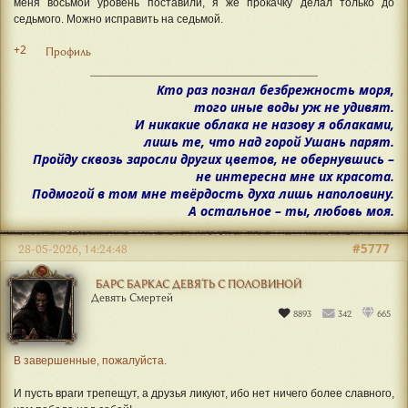
меня восьмой уровень поставили, я же прокачку делал только до
седьмого. Можно исправить на седьмой.
+2
Профиль
Кто раз познал безбрежность моря,
того иные воды уж не удивят.
И никакие облака не назову я облаками,
лишь те, что над горой Ушань парят.
Пройду сквозь заросли других цветов, не обернувшись –
не интересна мне их красота.
Подмогой в том мне твёрдость духа лишь наполовину.
А остальное – ты, любовь моя.
#5777
28-05-2026, 14:24:48
БАРС БАРКАС ДЕВЯТЬ С ПОЛОВИНОЙ
Девять Смертей
8893
342
665
В завершенные, пожалуйста.
И пусть враги трепещут, а друзья ликуют, ибо нет ничего более славного,