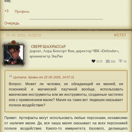
ему.
+3
Профиль
Очередь
#5757
25-05-2026, 10:28:55
СВЕРР ШАХРАССАР
Дархат, Лорд-Консорт Вии, директор ЧВК «Defender»,
архимагистр ЭльРан
3172
534
10
Цитата: Хрома от 22-05-2026, 14:07:11
Вопрос: Может ли человек, не обладающий ни магией, ни
псионикой и магчиеской паутиной вообще, использовать
магические инструменты или же инструменты, созданные частично
или с применением магии? Магия на таких вот людишек оказывает
полное воздействие?
Привет. Артефакты могут использовать любые персонажи, независимо
от наличия магии. Да, вся наша магия оказывает на всех персонажей
полное воздействие. Какого-то иммунитета базового, делающего