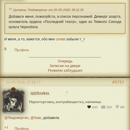
Цитата: Людомортис от 20-05-2026, 06:11:35
Добавьте меня, пожалуйста, в список персонажей. Демиург азарта,
основатель ордена «Последний театр», один из Темного Синода
культа Чернобога.
И меня, а то, кажется, обо мне
снова
забыли т_т
0
Профиль
Очередь
Записки на двери
Реквием заблудших
#5751
20-05-2026, 07:38:17
☣
ШЕЙЛИНА
Наркоторговец, контрабандистка, наёмница
4151
1231
235
@Людомортис
,
@Хакс
, добавила
+1
Профиль