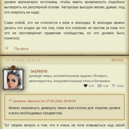
уровня магического источника, чтобы иметь возможность подобное
вытворять на регулярной основе. Авторскую высшую магию, думаю, под
это покупать не надо.
Само собой, это не относится к игре в эпизодах. В эпизодах можно
делать что угодно до тех пор, пока что соигроки не против (и пока что
это не противоречит правилам сообщества, но это должно быть
понятно).
+2
Профиль
#5765
27-05-2026, 09:47:26
ЭЛЕРИУМ
Демиург мира, основательница ордена «Эсперо»,
авантюристка, покровительница птиц и ботаники.
1379
1548
15940
Цитата: Аврелия от 27-05-2026, 09:40:54
Можно перекинуть демиургу своих кристаллов для покупки уровня
и всех необходимых предметов)
Тут скорее вопрос в том, что я очень не хочу измываться над своей