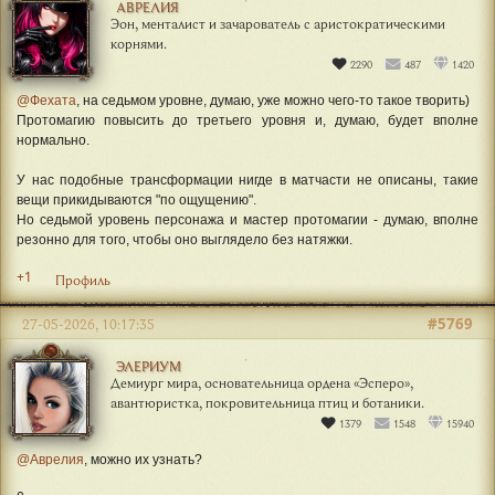
АВРЕЛИЯ
Эон, менталист и зачарователь с аристократическими
корнями.
2290
487
1420
@Фехата
, на седьмом уровне, думаю, уже можно чего-то такое творить)
Протомагию повысить до третьего уровня и, думаю, будет вполне
нормально.
У нас подобные трансформации нигде в матчасти не описаны, такие
вещи прикидываются "по ощущению".
Но седьмой уровень персонажа и мастер протомагии - думаю, вполне
резонно для того, чтобы оно выглядело без натяжки.
+1
Профиль
#5769
27-05-2026, 10:17:35
ЭЛЕРИУМ
Демиург мира, основательница ордена «Эсперо»,
авантюристка, покровительница птиц и ботаники.
1379
1548
15940
@Аврелия
, можно их узнать?