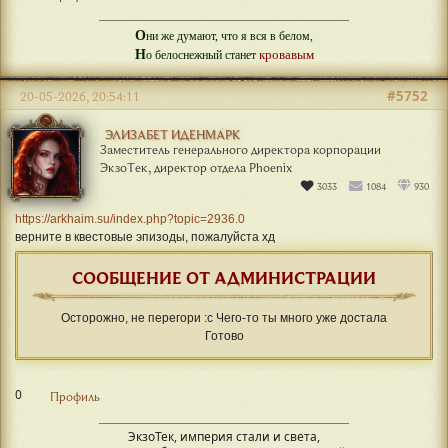
О
ни же думают, что я вся в белом,
Н
кровавым
о белоснежный станет
#5752
20-05-2026, 20:54:11
ЭЛИЗАБЕТ ИДЕНМАРК
Заместитель генерального директора корпорации
ЭкзоТек, директор отдела Phoenix
3033
1084
930
https://arkhaim.su/index.php?topic=2936.0
верните в квестовые эпизоды, пожалуйста хд
СООБЩЕНИЕ ОТ АДМИНИСТРАЦИИ
Осторожно, не перегори :с Чего-то ты много уже достала
Готово
0
Профиль
ЭкзоТек, империя стали и света,