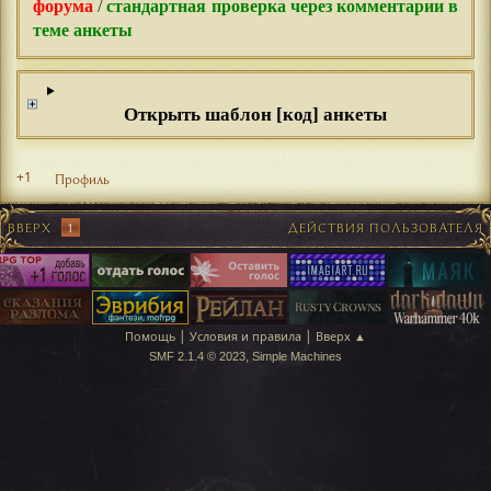
форума
/
стандартная проверка через комментарии в
теме анкеты
Открыть шаблон [код] анкеты
+1
Профиль
ВВЕРХ
1
ДЕЙСТВИЯ ПОЛЬЗОВАТЕЛЯ
|
|
Помощь
Условия и правила
Вверх ▲
,
SMF 2.1.4 © 2023
Simple Machines