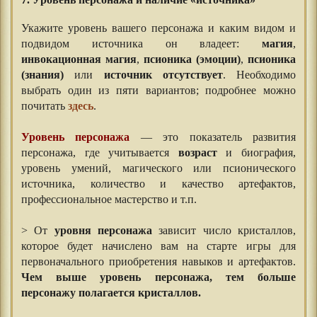
7. Уровень персонажа и наличие «источника»
Укажите уровень вашего персонажа и каким видом и
подвидом источника он владеет:
магия
,
инвокационная магия
,
псионика (эмоции)
,
псионика
(знания)
или
источник отсутствует
. Необходимо
выбрать один из пяти вариантов; подробнее можно
почитать
здесь
.
Уровень персонажа
— это показатель развития
персонажа, где учитывается
возраст
и биография,
уровень умений, магического или псионического
источника, количество и качество артефактов,
профессиональное мастерство и т.п.
> От
уровня персонажа
зависит число кристаллов,
которое будет начислено вам на старте игры для
первоначального приобретения навыков и артефактов.
Чем выше уровень персонажа, тем больше
персонажу полагается кристаллов.