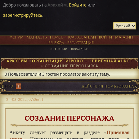
Добро пожаловать на
Аркхейм
.
Войдите
или
зарегистрируйтесь
.
ФОРУМ
МАТЧАСТЬ
ПОИСК
ПОЛЬЗОВАТЕЛИ
ВОЙТИ
МАГАЗИН
PR-ВХОД
РЕГИСТРАЦИЯ
активные
последние
АРКХЕЙМ
►
ОРГАНИЗАЦИЯ ИГРОВОГО ПРОЦЕССА
►
ПРИЁМНАЯ АНКЕТ
►
СОЗДАНИЕ ПЕРСОНАЖА
0 Пользователи и 3 гостей просматривают эту тему.
ВНИЗ
1
ДЕЙСТВИЯ ПОЛЬЗОВАТЕЛЯ
24-03-2022, 07:06:11
СОЗДАНИЕ ПЕРСОНАЖА
Анкету следует размещать в разделе «
Приёмная