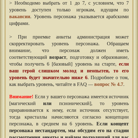
> Необходимо выбрать от 1 до 7, с условием, что 7
уровень доступен только игрокам, идущим по
вакансии
. Уровень персонажа указывается арабскими
цифрами.
> При приемке анкеты администрация может
скорректировать уровень персонажа. Обращаем
внимание, что персонаж должен иметь
соответствующий
возраст
, подготовку и образование,
чтобы получить 6 [базовый] уровень на старте,
если
ваш герой слишком молод и неопытен, то его
уровень будет значительно ниже 6
. Подробнее о том,
как выбрать уровень, читайте в FAQ —
вопрос № 4.7
.
Внимание!
Если у вашего персонажа имеется источник
[магический
или
псионический], то уровень
приравнивается к нему, если источник отсутствует,
тогда кристаллы начисляются согласно концепции
персонажа, в среднем на 6 уровень.
Если концепт
персонажа нестандартен, мы обсудим его на стадии
рассмотрения анкеты и найдем подходящий для вас