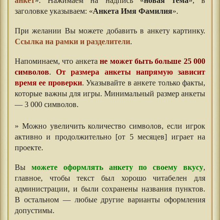
анкет
». Нажимаем на надпись «
новая тема
», в
заголовке указываем: «
Анкета Имя Фамилия
».
При желании Вы можете добавить в анкету картинку.
Ссылка на рамки и разделители
.
Напоминаем, что анкета
не может быть больше 25 000
символов
.
От размера анкеты напрямую зависит
время ее проверки
. Указывайте в анкете только факты,
которые важны для игры. Минимальный размер анкеты
— 3 000 символов.
⠀⠀⠀
» Можно увеличить количество символов, если игрок
активно и продолжительно [от 5 месяцев] играет на
проекте.
⠀⠀
Вы
можете оформлять анкету по своему вкусу
,
главное, чтобы текст был хорошо читабелен для
администрации, и были сохранены названия пунктов.
В остальном — любые другие варианты оформления
допустимы.