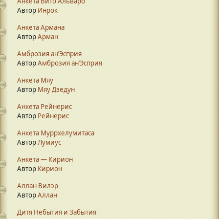
Анкета Вито Альваро
Автор
Инрок
Анкета Армана
Автор
Арман
Амброзия ан’Эсприя
Автор
Амброзия ан’Эсприя
Анкета Мяу
Автор
Мяу Дзедун
Анкета Рейнерис
Автор
Рейнерис
Анкета Муррхелумитаса
Автор
Лумиус
Анкета — Кирион
Автор
Кирион
Аллан Вилэр
Автор
Аллан
Дитя Небытия и Забытия