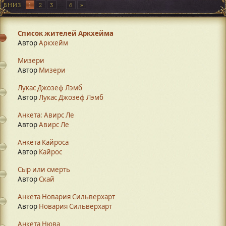
ВНИЗ
1
2
3
...
6
Список жителей Аркхейма
Автор
Аркхейм
Мизери
Автор
Mизери
Лукас Джозеф Лэмб
Автор
Лукас Джозеф Лэмб
Анкета: Авирс Ле
Автор
Авирс Ле
Анкета Кайроса
Автор
Кайрос
Сыр или смерть
Автор
Скай
Анкета Новария Сильверхарт
Автор
Новария Сильверхарт
Анкета Нюва