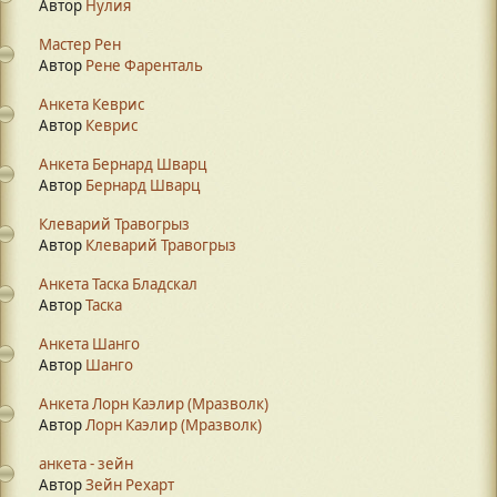
Автор
Нулия
Мастер Рен
Автор
Рене Фаренталь
Анкета Кеврис
Автор
Кеврис
Анкета Бернард Шварц
Автор
Бернард Шварц
Клеварий Травогрыз
Автор
Клеварий Травогрыз
Анкета Таска Бладскал
Автор
Таска
Анкета Шанго
Автор
Шанго
Анкета Лорн Каэлир (Мразволк)
Автор
Лорн Каэлир (Мразволк)
анкета - зейн
Автор
Зейн Рехарт