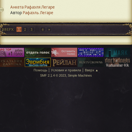
Анкета Рафаэля Легаре
Автор
Рафаэль Легаре
ВВЕРХ
1
2
3
...
6
|
|
Помощь
Условия и правила
Вверх ▲
,
SMF 2.1.4 © 2023
Simple Machines