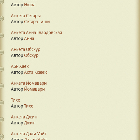
Автор
Нюва
Анкета Сетары
Автор
Сетара Тиши
Анкета Анна Твардовская
Автор
Анна
Анкета Обскур
Автор
Обскур
ASP Xaex
Автор
Аспэ Ксаэкс
Анкета Йомавари
Автор
Йомавари
Тихе
Автор
Тихе
Анкета Джин
Автор
Джин
Анкета Дали Уайт
Автор
Далия Уайт