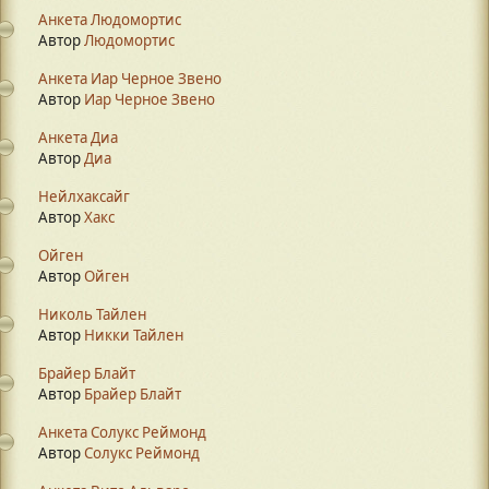
Анкета Людомортис
Автор
Людомортис
Анкета Иар Черное Звено
Автор
Иар Черное Звено
Анкета Диа
Автор
Диа
Нейлхаксайг
Автор
Хакс
Ойген
Автор
Ойген
Николь Тайлен
Автор
Никки Тайлен
Брайер Блайт
Автор
Брайер Блайт
Анкета Солукс Реймонд
Автор
Солукс Реймонд