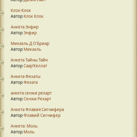
Клок-Клок
Автор
Клок Клок
Анкета Энфир
Автор
Энфир
Микаэль Д О'Бриар
Автор
Микаэль
Анкета Тайны Тайн
Автор
Саар’Келлат
Анкета Фехаты
Автор
Фехата
анкета сенжи рехарт
Автор
Сенжи Рехарт
Анкета Флавия Сигнифера
Автор
Флавий Сигнифер
Анкета: Моль
Автор
Моль