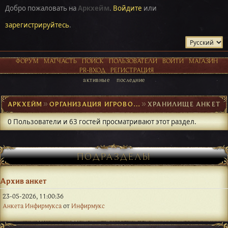
Добро пожаловать на
Аркхейм
.
Войдите
или
зарегистрируйтесь
.
ФОРУМ
МАТЧАСТЬ
ПОИСК
ПОЛЬЗОВАТЕЛИ
ВОЙТИ
МАГАЗИН
PR-ВХОД
РЕГИСТРАЦИЯ
активные
последние
АРКХЕЙМ
►
ОРГАНИЗАЦИЯ ИГРОВОГО ПРОЦЕССА
►
ХРАНИЛИЩЕ АНКЕТ
0 Пользователи и 63 гостей просматривают этот раздел.
ПОДРАЗДЕЛЫ
Архив анкет
23-05-2026, 11:00:36
Анкета Инфирмукса
от
Инфирмукс