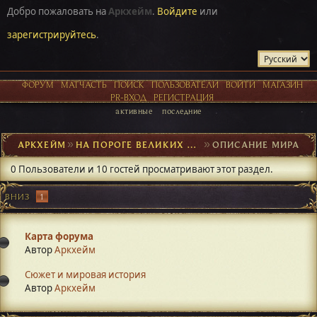
Добро пожаловать на
Аркхейм
.
Войдите
или
зарегистрируйтесь
.
ФОРУМ
МАТЧАСТЬ
ПОИСК
ПОЛЬЗОВАТЕЛИ
ВОЙТИ
МАГАЗИН
PR-ВХОД
РЕГИСТРАЦИЯ
активные
последние
АРКХЕЙМ
►
НА ПОРОГЕ ВЕЛИКИХ ОТКРЫТИЙ
►
ОПИСАНИЕ МИРА
0 Пользователи и 10 гостей просматривают этот раздел.
ВНИЗ
1
Карта форума
Автор
Аркхейм
Сюжет и мировая история
Автор
Аркхейм