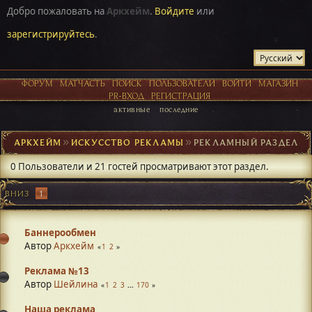
Добро пожаловать на
Аркхейм
.
Войдите
или
зарегистрируйтесь
.
ФОРУМ
МАТЧАСТЬ
ПОИСК
ПОЛЬЗОВАТЕЛИ
ВОЙТИ
МАГАЗИН
PR-ВХОД
РЕГИСТРАЦИЯ
активные
последние
АРКХЕЙМ
►
ИСКУССТВО РЕКЛАМЫ
►
РЕКЛАМНЫЙ РАЗДЕЛ
0 Пользователи и 21 гостей просматривают этот раздел.
ВНИЗ
1
Баннерообмен
Автор
Аркхейм
1
2
Реклама №13
Автор
Шейлина
1
2
3
...
170
Наша реклама