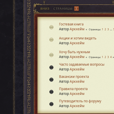
ВНИЗ
СТРАНИЦЫ
1
Гостевая книга
Автор
Аркхейм
1
2
3
...
Страницы
Акции и хотим видеть
Автор
Аркхейм
Хочу быть нужным
Автор
Аркхейм
1
2
3
4
Страницы
Часто задаваемые вопросы
Автор
Аркхейм
Вакансии проекта
Автор
Аркхейм
Правила проекта
Автор
Аркхейм
Путеводитель по форуму
Автор
Аркхейм