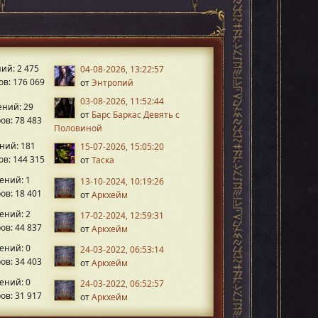
ий: 2 475
04-08-2026, 13:22:57
в: 176 069
от
Энтропий
03-08-2026, 11:52:44
ний: 29
от
Барс Баркас Девять с
ов: 78 483
Половиной
ний: 181
15-07-2026, 15:05:20
в: 144 315
от
Таска
ений: 1
13-10-2024, 10:19:26
ов: 18 401
от
Аркхейм
ений: 2
17-02-2024, 12:59:31
ов: 44 837
от
Аркхейм
ений: 0
24-03-2022, 06:53:14
ов: 34 403
от
Аркхейм
ений: 0
24-03-2022, 06:52:57
ов: 31 917
от
Аркхейм