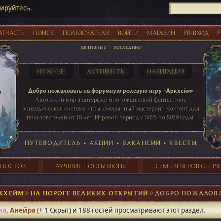
рируйтесь
.
АТЧАСТЬ
ПОИСК
ПОЛЬЗОВАТЕЛИ
ВОЙТИ
МАГАЗИН
PR-ВХОД
Р
активные
последние
НУЖНЫЕ
АКТИВИСТЫ
НАВИГАЦИЯ
Акции
Добро пожаловать на форумную ролевую игру «Аркхейм»
Авторский мир в антураже многожанровой фантастики,
эпизодическая система игры, смешанный мастеринг. Контент для
пользователей от 18 лет. Игровой период с 5025 по 5029 годы.
41 ПОСТОВ
31 ПОСТОВ
29 ПОСТОВ
24 ПОСТОВ
таблице игровой активности
ПУТЕВОДИТЕЛЬ
•
АКЦИИ
•
ВАКАНСИИ
•
КВЕСТЫ
 ПОСТОВ
ЛУЧШИЕ ПОСТЫ ИЮНЯ
СЕМЬ ВЕЧЕРОВ С ГЕР
КХЕЙМ
►
НА ПОРОГЕ ВЕЛИКИХ ОТКРЫТИЙ
►
ДОБРО ПОЖАЛОВ
на
,
Анейра
(+ 1 Скрыт) и 188 гостей просматривают этот раздел.