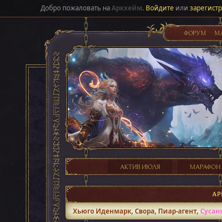
Добро пожаловать на
Аркхейм
.
Войдите
или
зарегист
ФОРУМ
М
АКТИВ ИЮЛЯ
МАРАФОН
АР
Хьюго Иденмарк
,
Свора
,
Пиар-агент
,
Сусан