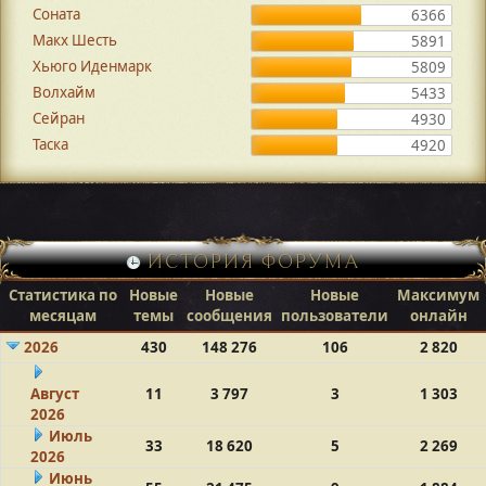
Соната
6366
Макх Шесть
5891
Хьюго Иденмарк
5809
Волхайм
5433
Сейран
4930
Таска
4920
ИСТОРИЯ ФОРУМА
Статистика по
Новые
Новые
Новые
Максимум
месяцам
темы
сообщения
пользователи
онлайн
2026
430
148 276
106
2 820
Август
11
3 797
3
1 303
2026
Июль
33
18 620
5
2 269
2026
Июнь