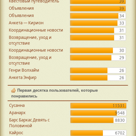
Квестовый путеводитель
39
Объявления
39
Объявления
34
Анкета — Кирион
33
Координационные новости
31
Возвращение, уход и
31
отсутствие
Координационные новости
30
Возвращение, уход и
29
отсутствие
Генри Волхайм
26
Анкета Энфир
26
Первая десятка пользователей, которые
понравились
Сусанна
11531
Аранарх
9548
Барс Баркас Девять с
8830
Половиной
Кайрос
6702