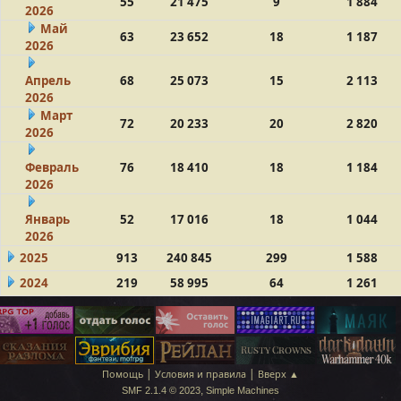
55
21 475
9
1 884
2026
Май
63
23 652
18
1 187
2026
Апрель
68
25 073
15
2 113
2026
Март
72
20 233
20
2 820
2026
Февраль
76
18 410
18
1 184
2026
Январь
52
17 016
18
1 044
2026
2025
913
240 845
299
1 588
2024
219
58 995
64
1 261
|
|
Помощь
Условия и правила
Вверх ▲
,
SMF 2.1.4 © 2023
Simple Machines