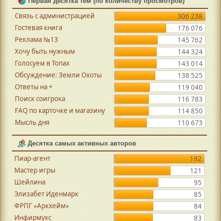
Первая десятка тем (по количеству просмотров)
Связь с администрацией
306 238
Гостевая книга
176 076
Реклама №13
145 762
Хочу быть нужным
144 324
Голосуем в Топах
143 014
Обсуждение: Земли Охоты
138 525
Ответы на +
119 040
Поиск соигрока
116 783
FAQ по карточке и магазину
114 850
Мысль дня
110 673
Десятка самых активных авторов
Пиар-агент
192
Мастер игры
121
Шейлина
95
Элизабет Иденмарк
85
ФРПГ «Аркхейм»
84
Инфирмукс
83