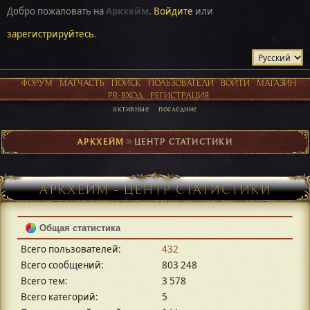
Добро пожаловать на
Аркхейм
.
Войдите
или
зарегистрируйтесь
.
ФОРУМ
МАТЧАСТЬ
ПОИСК
ПОЛЬЗОВАТЕЛИ
ВОЙТИ
МАГАЗИН
PR-ВХОД
РЕГИСТРАЦИЯ
активные
последние
АРКХЕЙМ
►
ЦЕНТР СТАТИСТИКИ
АРКХЕЙМ - ЦЕНТР СТАТИСТИКИ
Общая статистика
Всего пользователей:
432
Всего сообщений:
803 248
Всего тем:
3 578
Всего категорий:
5