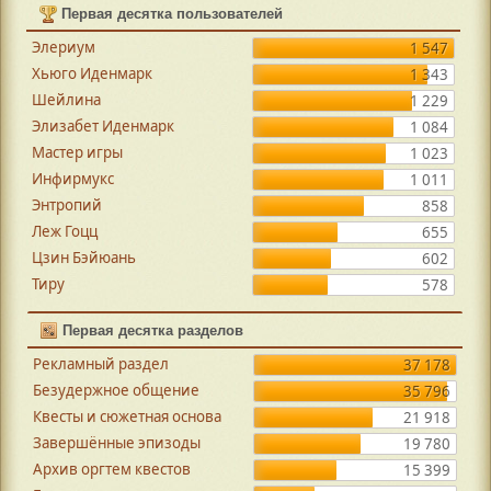
Первая десятка пользователей
Элериум
1 547
Хьюго Иденмарк
1 343
Шейлина
1 229
Элизабет Иденмарк
1 084
Мастер игры
1 023
Инфирмукс
1 011
Энтропий
858
Леж Гоцц
655
Цзин Бэйюань
602
Тиру
578
Первая десятка разделов
Рекламный раздел
37 178
Безудержное общение
35 796
Квесты и сюжетная основа
21 918
Завершённые эпизоды
19 780
Архив оргтем квестов
15 399