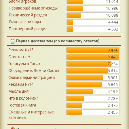
Блоги игроков
11 014
Незавершённые эпизоды
10 986
Технический раздел
10 088
Личные эпизоды
4 444
Партнёрский раздел
4 332
Первая десятка тем (по количеству ответов)
Реклама №13
8 474
Ответы на +
8 448
Голосуем в Топах
7 234
Обсуждение: Земли Охоты
6 614
Связь с администрацией
5 901
Реклама №14
5 646
Мысль дня
4 199
Что в колонках?
2 789
Гостевая книга
2 475
Смешные и интересные
2 455
картинки