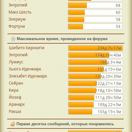
Энтропий
68
Макх Шесть
60
Элериум
58
Фортуна
54
Максимальное время, проведенное на форуме
Шибито Хирокити
234д 7ч 17м
Энтропий
174д 16ч 40м
Лумиус
166д 3ч 4м
Хьюго Иденмарк
151д 15ч 6м
Элизабет Иденмарк
139д 20ч 39м
Сейран
122д 21ч 13м
Кира
118д 10ч 58м
Йозеф
111д 20ч 50м
Аранарх
109д 22ч 0м
Ракша
103д 15ч 3м
Первая десятка сообщений, которые понравились