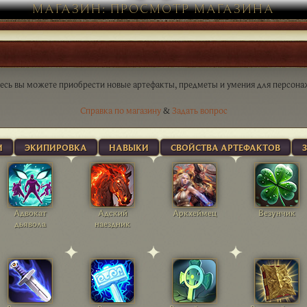
МАГАЗИН: ПРОСМОТР МАГАЗИНА
есь вы можете приобрести новые артефакты, предметы и умения для персона
Справка по магазину
&
Задать вопрос
И
ЭКИПИРОВКА
НАВЫКИ
СВОЙСТВА АРТЕФАКТОВ
Адвокат
Адский
Аркхеймец
Везунчик
дьявола
наездник