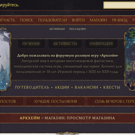
рируйтесь
.
АТЧАСТЬ
ПОИСК
ПОЛЬЗОВАТЕЛИ
ВОЙТИ
МАГАЗИН
PR-ВХОД
Р
активные
последние
НУЖНЫЕ
АКТИВИСТЫ
НАВИГАЦИЯ
Акции
Добро пожаловать на форумную ролевую игру «Аркхейм»
Авторский мир в антураже многожанровой фантастики,
эпизодическая система игры, смешанный мастеринг. Контент для
пользователей от 18 лет. Игровой период с 5025 по 5029 годы.
41 ПОСТОВ
31 ПОСТОВ
29 ПОСТОВ
24 ПОСТОВ
таблице игровой активности
ПУТЕВОДИТЕЛЬ
•
АКЦИИ
•
ВАКАНСИИ
•
КВЕСТЫ
 ПОСТОВ
ЛУЧШИЕ ПОСТЫ ИЮНЯ
СЕМЬ ВЕЧЕРОВ С ГЕР
АРКХЕЙМ
►
МАГАЗИН: ПРОСМОТР МАГАЗИНА