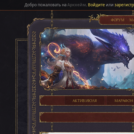
Добро пожаловать на
Аркхейм
.
Войдите
или
зарегист
ФОРУМ
М
АКТИВ ИЮЛЯ
МАРАФОН