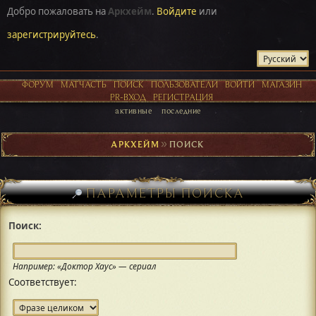
Добро пожаловать на
Аркхейм
.
Войдите
или
зарегистрируйтесь
.
ФОРУМ
МАТЧАСТЬ
ПОИСК
ПОЛЬЗОВАТЕЛИ
ВОЙТИ
МАГАЗИН
PR-ВХОД
РЕГИСТРАЦИЯ
активные
последние
АРКХЕЙМ
►
ПОИСК
ПАРАМЕТРЫ ПОИСКА
Поиск:
Например:
«Доктор Хаус» — сериал
Соответствует: