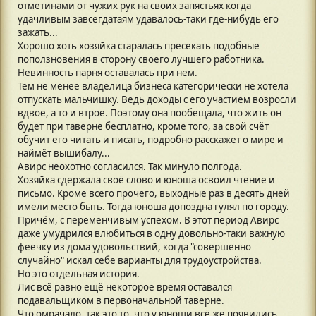
отметинами от чужих рук на своих запястьях когда
удачливым завсегдатаям удавалось-таки где-нибудь его
зажать...
Хорошо хоть хозяйка старалась пресекать подобные
поползновения в сторону своего лучшего работника.
Невинность парня оставалась при нем.
Тем не менее владелица бизнеса категорически не хотела
отпускать мальчишку. Ведь доходы с его участием возросли
вдвое, а то и втрое. Поэтому она пообещала, что жить он
будет при таверне бесплатно, кроме того, за свой счёт
обучит его читать и писать, подробно расскажет о мире и
наймёт вышибалу...
Авирс неохотно согласился. Так минуло полгода.
Хозяйка сдержала своё слово и юноша освоил чтение и
письмо. Кроме всего прочего, выходные раз в десять дней
имели место быть. Тогда юноша допоздна гулял по городу.
Причём, с переменчивым успехом. В этот период Авирс
даже умудрился влюбиться в одну довольно-таки важную
феечку из дома удовольствий, когда "совершенно
случайно" искал себе варианты для трудоустройства.
Но это отдельная история.
Лис всё равно ещё некоторое время оставался
подавальщиком в первоначальной таверне.
Что омрачало, так это то, что у юноши всё же появились