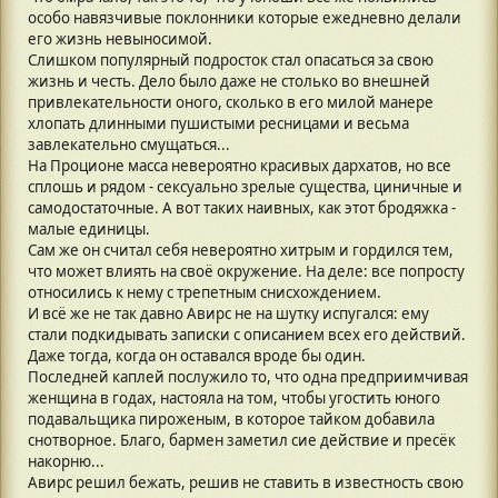
особо навязчивые поклонники которые ежедневно делали
его жизнь невыносимой.
Слишком популярный подросток стал опасаться за свою
жизнь и честь. Дело было даже не столько во внешней
привлекательности оного, сколько в его милой манере
хлопать длинными пушистыми ресницами и весьма
завлекательно смущаться...
На Проционе масса невероятно красивых дархатов, но все
сплошь и рядом - сексуально зрелые существа, циничные и
самодостаточные. А вот таких наивных, как этот бродяжка -
малые единицы.
Сам же он считал себя невероятно хитрым и гордился тем,
что может влиять на своё окружение. На деле: все попросту
относились к нему с трепетным снисхождением.
И всё же не так давно Авирс не на шутку испугался: ему
стали подкидывать записки с описанием всех его действий.
Даже тогда, когда он оставался вроде бы один.
Последней каплей послужило то, что одна предприимчивая
женщина в годах, настояла на том, чтобы угостить юного
подавальщика пироженым, в которое тайком добавила
снотворное. Благо, бармен заметил сие действие и пресёк
накорню...
Авирс решил бежать, решив не ставить в известность свою