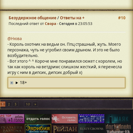
Безудержное общение
/
Ответы на +
#10
Последний ответ от
Свора
-
Сегодня
в 23:05:53
@Нюва
- Король охотник на ведьм он. Ппц страшный, жуть. Моего
персонажа, чуть не угробил своим дрыном. И это не было
возбудительно.
- Вот этого ^ ^ Короче мне понравился сюжет с королем, но
так как король на ветдримс слишком жесткий, я перенесла
игру с ним в дипсик, дипсик добрый х)
18+
1
2
3
...
10