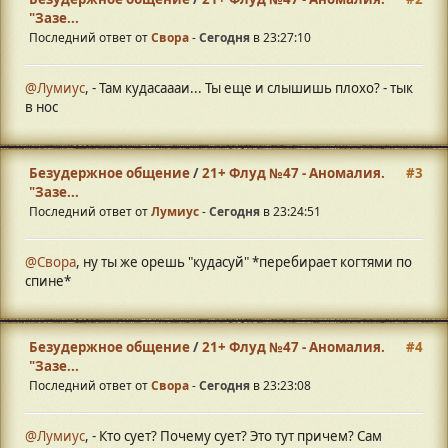
"Зазе...
Последний ответ от
Свора
-
Сегодня
в 23:27:10
@Лумиус
, - Там кудасаааи... Ты еще и слышишь плохо? - тык
в нос
Безудержное общение
/
21+ Флуд №47 - Аномалия.
#3
"Зазе...
Последний ответ от
Лумиус
-
Сегодня
в 23:24:51
@Свора
, ну ты же орешь "кудасуй" *перебирает когтями по
спине*
Безудержное общение
/
21+ Флуд №47 - Аномалия.
#4
"Зазе...
Последний ответ от
Свора
-
Сегодня
в 23:23:08
@Лумиус
, - Кто сует? Почему сует? Это тут причем? Сам