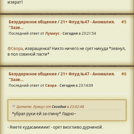
изврат1
Безудержное общение
/
21+ Флуд №47 - Аномалия.
#5
"Зазе...
Последний ответ от
Лумиус
-
Сегодня
в 23:21:54
@Свора
, извращенка? Никто ничего не сует никуда *зевнул,
в пол совиной пасти*
Безудержное общение
/
21+ Флуд №47 - Аномалия.
#6
"Зазе...
Последний ответ от
Свора
-
Сегодня
в 23:14:09
Цитата: Лумиус от
Сегодня
в 23:02:48
*убрал руки ей за спину* Ладно~
- Ямете кудасаиииии! - орет визгливо дурниной.