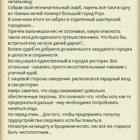
начальницу.
Собрав свой незначительный скарб, парень всё-таки в одну
из тёмных ночей покинул большой город Роуз.
В конечном итоге он забрёл в отдалённый шахтёрский
городишко...
Причём мальчишка-лис не осознавал, какую опасность
таили леса для одинокого путешественника. Что было бы,
встреться ему на пути дикий дархат?..
Волею судеб он добрался до маленького захудалого городка
в целости и сохранности.
Беглец нашёл единственный в городке ресторан. Все
остальные - казались просто несостоятельными лавками с
уличной едой.
С лицевой стороны заведения располагался парадный вход
в сам ресторан.
Авирс заметил, что сюда захаживают довольно
обеспеченные персоны. Это означало что, чтобы хоть как-то
продержаться дальше - ему необходимо попробовать
наняться сюда.
Но перед этим... Для того, чтобы предпринять попытку
трудоустройства следовало хотя-бы помыться.
Несмотря на нищету и бродяжничество, лис всё же старался
быть чистоплотным...