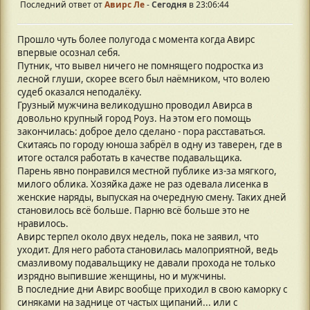
Последний ответ от
Авирс Ле
-
Сегодня
в 23:06:44
Прошло чуть более полугода с момента когда Авирс
впервые осознал себя.
Путник, что вывел ничего не помнящего подростка из
лесной глуши, скорее всего был наёмником, что волею
судеб оказался неподалёку.
Грузный мужчина великодушно проводил Авирса в
довольно крупный город Роуз. На этом его помощь
закончилась: доброе дело сделано - пора расставаться.
Скитаясь по городу юноша забрёл в одну из таверен, где в
итоге остался работать в качестве подавальщика.
Парень явно понравился местной публике из-за мягкого,
милого облика. Хозяйка даже не раз одевала лисенка в
женские наряды, выпуская на очередную смену. Таких дней
становилось всё больше. Парню всё больше это не
нравилось.
Авирс терпел около двух недель, пока не заявил, что
уходит. Для него работа становилась малоприятной, ведь
смазливому подавальщику не давали прохода не только
изрядно выпившие женщины, но и мужчины.
В последние дни Авирс вообще приходил в свою каморку с
синяками на заднице от частых щипаний... или с