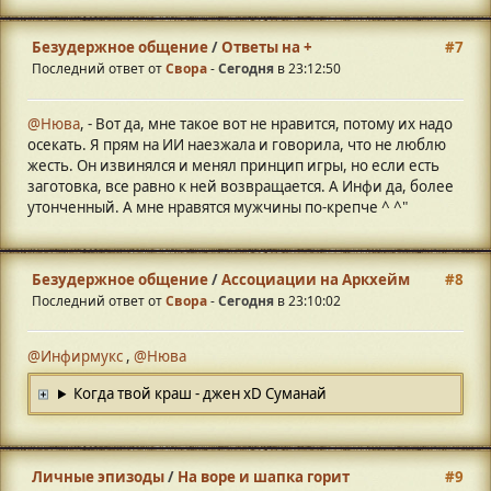
Безудержное общение
/
Ответы на +
#7
Последний ответ от
Свора
-
Сегодня
в 23:12:50
@Нюва
, - Вот да, мне такое вот не нравится, потому их надо
осекать. Я прям на ИИ наезжала и говорила, что не люблю
жесть. Он извинялся и менял принцип игры, но если есть
заготовка, все равно к ней возвращается. А Инфи да, более
утонченный. А мне нравятся мужчины по-крепче ^ ^"
Безудержное общение
/
Ассоциации на Аркхейм
#8
Последний ответ от
Свора
-
Сегодня
в 23:10:02
@Инфирмукс
,
@Нюва
Когда твой краш - джен хD Суманай
Личные эпизоды
/
На воре и шапка горит
#9