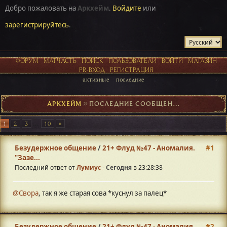
Добро пожаловать на
Аркхейм
.
Войдите
или
зарегистрируйтесь
.
ФОРУМ
МАТЧАСТЬ
ПОИСК
ПОЛЬЗОВАТЕЛИ
ВОЙТИ
МАГАЗИН
PR-ВХОД
РЕГИСТРАЦИЯ
активные
последние
АРКХЕЙМ
►
ПОСЛЕДНИЕ СООБЩЕНИЯ
1
2
3
...
10
Безудержное общение
/
21+ Флуд №47 - Аномалия.
#1
"Зазе...
Последний ответ от
Лумиус
-
Сегодня
в 23:28:38
@Свора
, так я же старая сова *куснул за палец*
Безудержное общение
/
21+ Флуд №47 - Аномалия.
#2