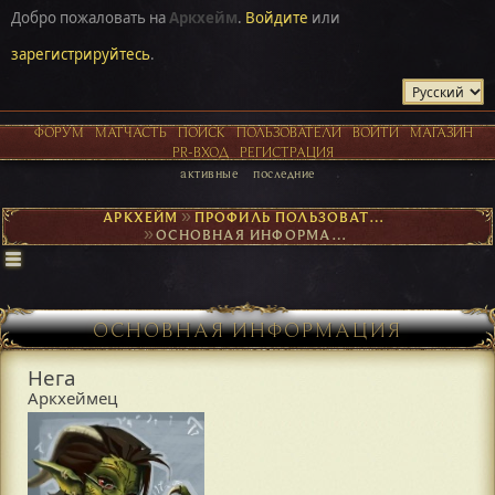
Добро пожаловать на
Аркхейм
.
Войдите
или
зарегистрируйтесь
.
ФОРУМ
МАТЧАСТЬ
ПОИСК
ПОЛЬЗОВАТЕЛИ
ВОЙТИ
МАГАЗИН
PR-ВХОД
РЕГИСТРАЦИЯ
активные
последние
АРКХЕЙМ
►
ПРОФИЛЬ ПОЛЬЗОВАТЕЛЯ НЕГА
►
ОСНОВНАЯ ИНФОРМАЦИЯ
ОСНОВНАЯ ИНФОРМАЦИЯ
Нега
Аркхеймец