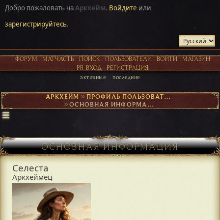
Добро пожаловать на
Аркхейм
.
Войдите
или
зарегистрируйтесь
.
ФОРУМ
МАТЧАСТЬ
ПОИСК
ПОЛЬЗОВАТЕЛИ
ВОЙТИ
МАГАЗИН
PR-ВХОД
РЕГИСТРАЦИЯ
активные
последние
АРКХЕЙМ
►
ПРОФИЛЬ ПОЛЬЗОВАТЕЛЯ СЕЛЕСТА
►
ОСНОВНАЯ ИНФОРМАЦИЯ
ОСНОВНАЯ ИНФОРМАЦИЯ
Селеста
Аркхеймец