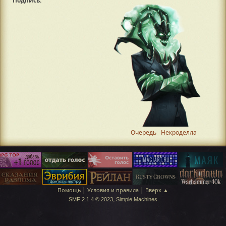
Подпись:
Очередь
Некроделла
|
|
Помощь
Условия и правила
Вверх ▲
,
SMF 2.1.4 © 2023
Simple Machines