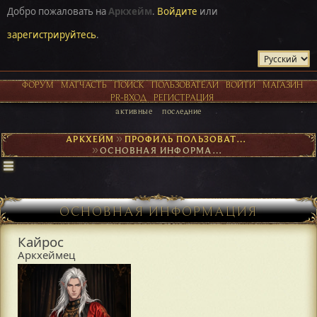
Добро пожаловать на
Аркхейм
.
Войдите
или
зарегистрируйтесь
.
ФОРУМ
МАТЧАСТЬ
ПОИСК
ПОЛЬЗОВАТЕЛИ
ВОЙТИ
МАГАЗИН
PR-ВХОД
РЕГИСТРАЦИЯ
активные
последние
АРКХЕЙМ
►
ПРОФИЛЬ ПОЛЬЗОВАТЕЛЯ КАЙРОС
►
ОСНОВНАЯ ИНФОРМАЦИЯ
ОСНОВНАЯ ИНФОРМАЦИЯ
Кайрос
Аркхеймец