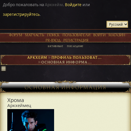
Добро пожаловать на
Аркхейм
.
Войдите
или
зарегистрируйтесь
.
ФОРУМ
МАТЧАСТЬ
ПОИСК
ПОЛЬЗОВАТЕЛИ
ВОЙТИ
МАГАЗИН
PR-ВХОД
РЕГИСТРАЦИЯ
активные
последние
АРКХЕЙМ
►
ПРОФИЛЬ ПОЛЬЗОВАТЕЛЯ ХРОМА
►
ОСНОВНАЯ ИНФОРМАЦИЯ
ОСНОВНАЯ ИНФОРМАЦИЯ
Хрома
Аркхеймец