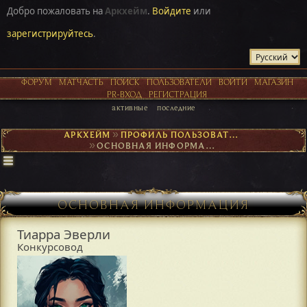
Добро пожаловать на
Аркхейм
.
Войдите
или
зарегистрируйтесь
.
ФОРУМ
МАТЧАСТЬ
ПОИСК
ПОЛЬЗОВАТЕЛИ
ВОЙТИ
МАГАЗИН
PR-ВХОД
РЕГИСТРАЦИЯ
активные
последние
АРКХЕЙМ
►
ПРОФИЛЬ ПОЛЬЗОВАТЕЛЯ ТИАРРА ЭВЕРЛИ
►
ОСНОВНАЯ ИНФОРМАЦИЯ
ОСНОВНАЯ ИНФОРМАЦИЯ
Тиарра Эверли
Конкурсовод