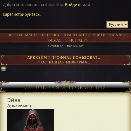
Добро пожаловать на
Аркхейм
.
Войдите
или
зарегистрируйтесь
.
ФОРУМ
МАТЧАСТЬ
ПОИСК
ПОЛЬЗОВАТЕЛИ
ВОЙТИ
МАГАЗИН
PR-ВХОД
РЕГИСТРАЦИЯ
активные
последние
АРКХЕЙМ
►
ПРОФИЛЬ ПОЛЬЗОВАТЕЛЯ ЭЙВА
►
ОСНОВНАЯ ИНФОРМАЦИЯ
ОСНОВНАЯ ИНФОРМАЦИЯ
Эйва
Аркхеймец