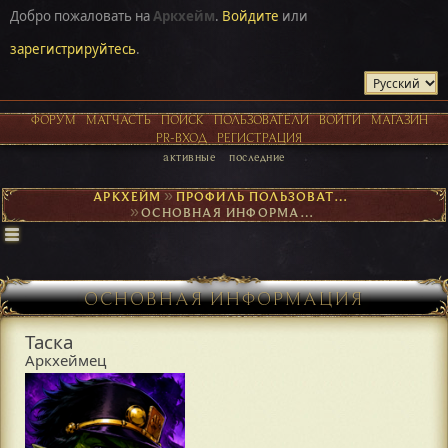
Добро пожаловать на
Аркхейм
.
Войдите
или
зарегистрируйтесь
.
ФОРУМ
МАТЧАСТЬ
ПОИСК
ПОЛЬЗОВАТЕЛИ
ВОЙТИ
МАГАЗИН
PR-ВХОД
РЕГИСТРАЦИЯ
активные
последние
АРКХЕЙМ
►
ПРОФИЛЬ ПОЛЬЗОВАТЕЛЯ ТАСКА
►
ОСНОВНАЯ ИНФОРМАЦИЯ
ОСНОВНАЯ ИНФОРМАЦИЯ
Таска
Аркхеймец