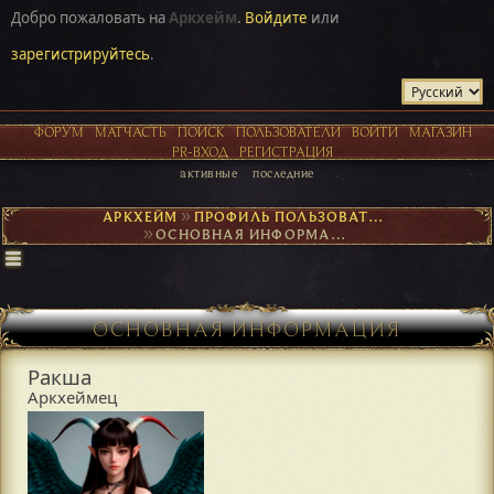
Добро пожаловать на
Аркхейм
.
Войдите
или
зарегистрируйтесь
.
ФОРУМ
МАТЧАСТЬ
ПОИСК
ПОЛЬЗОВАТЕЛИ
ВОЙТИ
МАГАЗИН
PR-ВХОД
РЕГИСТРАЦИЯ
активные
последние
АРКХЕЙМ
►
ПРОФИЛЬ ПОЛЬЗОВАТЕЛЯ РАКША
►
ОСНОВНАЯ ИНФОРМАЦИЯ
ОСНОВНАЯ ИНФОРМАЦИЯ
Ракша
Аркхеймец