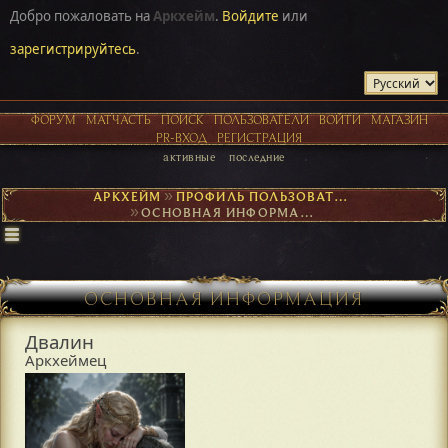
Добро пожаловать на
Аркхейм
.
Войдите
или
зарегистрируйтесь
.
ФОРУМ
МАТЧАСТЬ
ПОИСК
ПОЛЬЗОВАТЕЛИ
ВОЙТИ
МАГАЗИН
PR-ВХОД
РЕГИСТРАЦИЯ
активные
последние
АРКХЕЙМ
►
ПРОФИЛЬ ПОЛЬЗОВАТЕЛЯ ДВАЛИН
►
ОСНОВНАЯ ИНФОРМАЦИЯ
ОСНОВНАЯ ИНФОРМАЦИЯ
Двалин
Аркхеймец