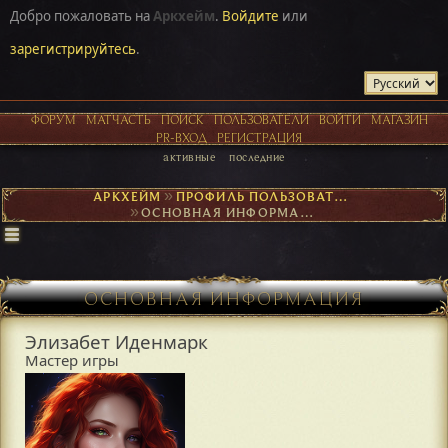
Добро пожаловать на
Аркхейм
.
Войдите
или
зарегистрируйтесь
.
ФОРУМ
МАТЧАСТЬ
ПОИСК
ПОЛЬЗОВАТЕЛИ
ВОЙТИ
МАГАЗИН
PR-ВХОД
РЕГИСТРАЦИЯ
активные
последние
АРКХЕЙМ
►
ПРОФИЛЬ ПОЛЬЗОВАТЕЛЯ ЭЛИЗАБЕТ ИДЕНМАРК
►
ОСНОВНАЯ ИНФОРМАЦИЯ
ОСНОВНАЯ ИНФОРМАЦИЯ
Элизабет Иденмарк
Мастер игры