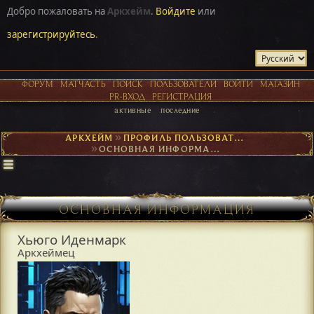
Добро пожаловать на
Аркхейм
.
Войдите
или
зарегистрируйтесь
.
ФОРУМ
МАТЧАСТЬ
ПОИСК
ПОЛЬЗОВАТЕЛИ
ВОЙТИ
МАГАЗИН
PR-ВХОД
РЕГИСТРАЦИЯ
активные
последние
АРКХЕЙМ
►
ПРОФИЛЬ ПОЛЬЗОВАТЕЛЯ ХЬЮГО ИДЕНМАРК
►
ОСНОВНАЯ ИНФОРМАЦИЯ
ОСНОВНАЯ ИНФОРМАЦИЯ
Хьюго Иденмарк
Аркхеймец