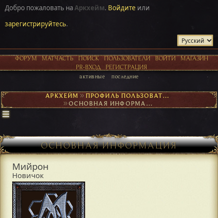
Добро пожаловать на
Аркхейм
.
Войдите
или
зарегистрируйтесь
.
ФОРУМ
МАТЧАСТЬ
ПОИСК
ПОЛЬЗОВАТЕЛИ
ВОЙТИ
МАГАЗИН
PR-ВХОД
РЕГИСТРАЦИЯ
активные
последние
АРКХЕЙМ
►
ПРОФИЛЬ ПОЛЬЗОВАТЕЛЯ МИЙРОН
►
ОСНОВНАЯ ИНФОРМАЦИЯ
ОСНОВНАЯ ИНФОРМАЦИЯ
Мийрон
Новичок