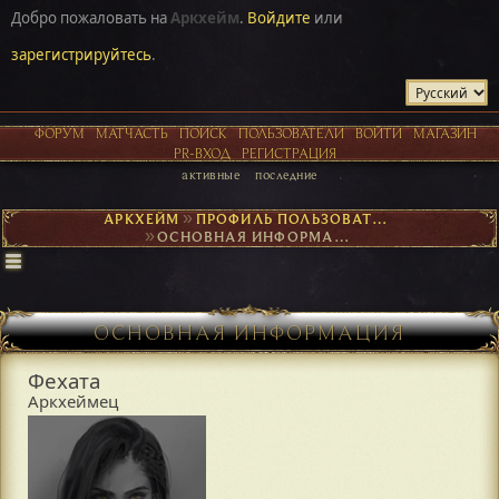
Добро пожаловать на
Аркхейм
.
Войдите
или
зарегистрируйтесь
.
ФОРУМ
МАТЧАСТЬ
ПОИСК
ПОЛЬЗОВАТЕЛИ
ВОЙТИ
МАГАЗИН
PR-ВХОД
РЕГИСТРАЦИЯ
активные
последние
АРКХЕЙМ
►
ПРОФИЛЬ ПОЛЬЗОВАТЕЛЯ ФЕХАТА
►
ОСНОВНАЯ ИНФОРМАЦИЯ
ОСНОВНАЯ ИНФОРМАЦИЯ
Фехата
Аркхеймец