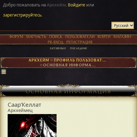
Добро пожаловать на
Аркхейм
.
Войдите
или
зарегистрируйтесь
.
ФОРУМ
МАТЧАСТЬ
ПОИСК
ПОЛЬЗОВАТЕЛИ
ВОЙТИ
МАГАЗИН
PR-ВХОД
РЕГИСТРАЦИЯ
активные
последние
АРКХЕЙМ
►
ПРОФИЛЬ ПОЛЬЗОВАТЕЛЯ СААР’КЕЛЛАТ
►
ОСНОВНАЯ ИНФОРМАЦИЯ
ОСНОВНАЯ ИНФОРМАЦИЯ
Саар’Келлат
Аркхеймец