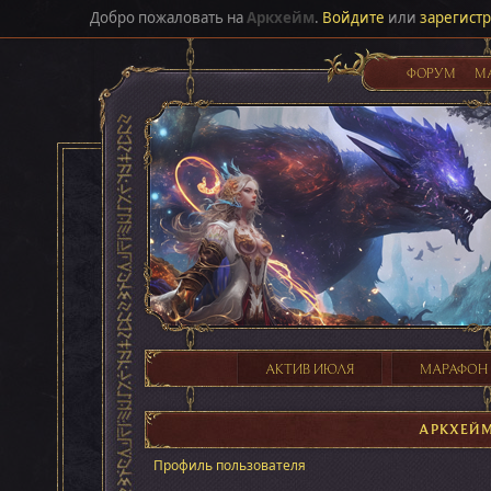
Добро пожаловать на
Аркхейм
.
Войдите
или
зарегист
ФОРУМ
М
АКТИВ ИЮЛЯ
МАРАФОН
АРКХЕЙ
Профиль пользователя