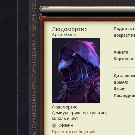
Людомортис
Подпись н
Аркхеймец
Возраст и
Анкета:
Карточка:
Дата реги
Время:
Язык:
Последняя
Людомортис
Демиург-трикстер, культист,
король и шут
Офлайн
Просмотр сообщений