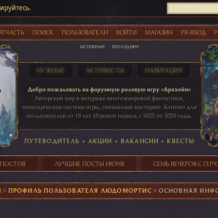
рируйтесь
.
АТЧАСТЬ
ПОИСК
ПОЛЬЗОВАТЕЛИ
ВОЙТИ
МАГАЗИН
PR-ВХОД
Р
активные
последние
НУЖНЫЕ
АКТИВИСТЫ
НАВИГАЦИЯ
Акции
Добро пожаловать на форумную ролевую игру «Аркхейм»
Авторский мир в антураже многожанровой фантастики,
эпизодическая система игры, смешанный мастеринг. Контент для
пользователей от 18 лет. Игровой период с 5025 по 5029 годы.
41 ПОСТОВ
31 ПОСТОВ
29 ПОСТОВ
24 ПОСТОВ
таблице игровой активности
ПУТЕВОДИТЕЛЬ
•
АКЦИИ
•
ВАКАНСИИ
•
КВЕСТЫ
 ПОСТОВ
ЛУЧШИЕ ПОСТЫ ИЮНЯ
СЕМЬ ВЕЧЕРОВ С ГЕР
М
►
ПРОФИЛЬ ПОЛЬЗОВАТЕЛЯ ЛЮДОМОРТИС
►
ОСНОВНАЯ ИНФ