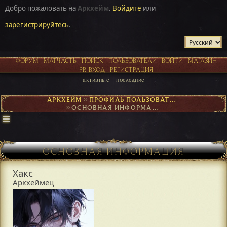
Добро пожаловать на
Аркхейм
.
Войдите
или
зарегистрируйтесь
.
ФОРУМ
МАТЧАСТЬ
ПОИСК
ПОЛЬЗОВАТЕЛИ
ВОЙТИ
МАГАЗИН
PR-ВХОД
РЕГИСТРАЦИЯ
активные
последние
АРКХЕЙМ
►
ПРОФИЛЬ ПОЛЬЗОВАТЕЛЯ ХАКС
►
ОСНОВНАЯ ИНФОРМАЦИЯ
ОСНОВНАЯ ИНФОРМАЦИЯ
Хакс
Аркхеймец