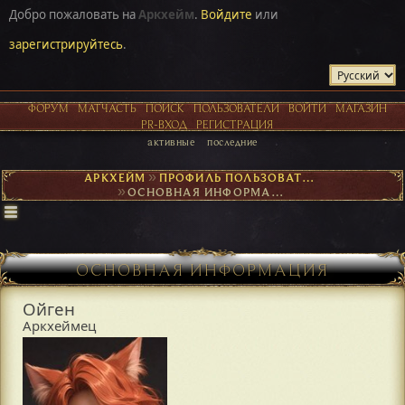
Добро пожаловать на
Аркхейм
.
Войдите
или
зарегистрируйтесь
.
ФОРУМ
МАТЧАСТЬ
ПОИСК
ПОЛЬЗОВАТЕЛИ
ВОЙТИ
МАГАЗИН
PR-ВХОД
РЕГИСТРАЦИЯ
активные
последние
АРКХЕЙМ
►
ПРОФИЛЬ ПОЛЬЗОВАТЕЛЯ ОЙГЕН
►
ОСНОВНАЯ ИНФОРМАЦИЯ
ОСНОВНАЯ ИНФОРМАЦИЯ
Ойген
Аркхеймец